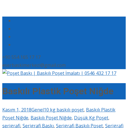
+90 554 165 17 17
eserbaskimerkezi@gmail.com
Baskılı Plastik Poşet Niğde
Kasım 1, 2018
Genel
10 kg baskılı poşet
,
Baskılı Plastik
Poşet Niğde
,
Baskılı Poşet Niğde
,
Düşük Kg Poşet
,
serigrafi
,
Serigrafi Baskı
,
Serigrafi Baskılı Poşet
,
Serigrafi