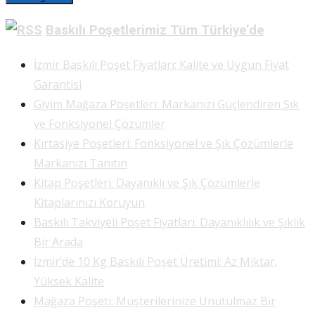
Baskılı Poşetlerimiz Tüm Türkiye’de
İzmir Baskılı Poşet Fiyatları: Kalite ve Uygun Fiyat
Garantisi
Giyim Mağaza Poşetleri: Markanızı Güçlendiren Şık
ve Fonksiyonel Çözümler
Kırtasiye Poşetleri: Fonksiyonel ve Şık Çözümlerle
Markanızı Tanıtın
Kitap Poşetleri: Dayanıklı ve Şık Çözümlerle
Kitaplarınızı Koruyun
Baskılı Takviyeli Poşet Fiyatları: Dayanıklılık ve Şıklık
Bir Arada
İzmir’de 10 Kg Baskılı Poşet Üretimi: Az Miktar,
Yüksek Kalite
Mağaza Poşeti: Müşterilerinize Unutulmaz Bir