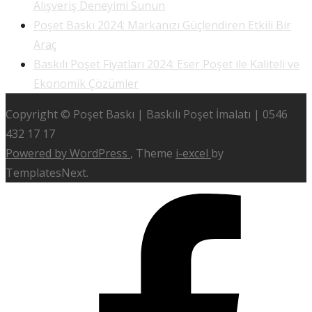
Alışveriş Deneyimi Sunun
Poşet Baskı 2024: Markanızı Güçlendiren Etkili Bir
Araç
Baskılı Poşet Fiyatları 2024: Eser Poşet ile Kaliteli ve
Ekonomik Çözümler
Copyright © Poşet Baskı | Baskılı Poşet İmalatı | 0546
432 17 17
Powered by WordPress
, Theme
i-excel
by
TemplatesNext.