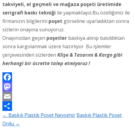
takviyeli, el geçmeli ve mağaza poşeti üretimide
serigrafi baskı tekniği
ile yapmaktayız.Bu özelliğimiz ile
firmanızın bilgilerini
poşet
görseline uyarladıktan sonra
sizlerin onayına sunuyoruz.
Onayınızdan geçen
poşetler
baskıya alınıp basıldıktan
sonra kargolanmak üzere hazırlıyor. Bu işlemler
çerçevesinden sizlerden
Klişe & Tasarım & Kargo gibi
herhangi bir ücrette talep etmiyoruz !
Facebook
Mastodon
Email
←
Baskılı Plastik Poşet Nevşehir
Baskılı Plastik Poşet
Share
Post
Ordu
→
navigation