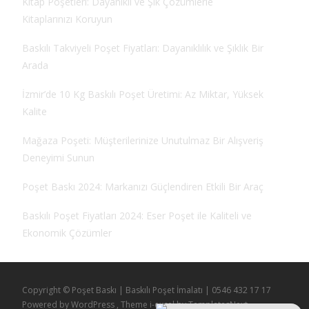
Kitap Poşetleri: Dayanıklı ve Şık Çözümlerle
Kitaplarınızı Koruyun
Baskılı Takviyeli Poşet Fiyatları: Dayanıklılık ve Şıklık Bir
Arada
İzmir’de 10 Kg Baskılı Poşet Üretimi: Az Miktar, Yüksek
Kalite
Mağaza Poşeti: Müşterilerinize Unutulmaz Bir Alışveriş
Deneyimi Sunun
Poşet Baskı 2024: Markanızı Güçlendiren Etkili Bir Araç
Baskılı Poşet Fiyatları 2024: Eser Poşet ile Kaliteli ve
Ekonomik Çözümler
Copyright © Poşet Baskı | Baskılı Poşet İmalatı | 0546 432 17 17
Powered by WordPress
, Theme
i-excel
by TemplatesNext.