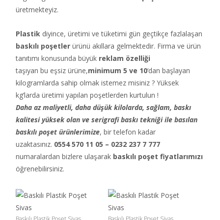
üretmekteyiz.
Plastik
diyince, üretimi ve tüketimi gün geçtikçe fazlalaşan
baskılı poşetler
ürünü akıllara gelmektedir. Firma ve ürün
tanıtımı konusunda büyük
reklam özelliği
taşıyan bu eşsiz ürüne,
minimum 5 ve 10
‘dan başlayan
kilogramlarda sahip olmak istemez misiniz ? Yüksek
kg’larda üretimi yapılan poşetlerden kurtulun !
Daha az maliyetli, daha düşük kilolarda, sağlam, baskı
kalitesi yüksek olan ve serigrafi baskı tekniği ile basılan
baskılı poşet ürünlerimize
, bir telefon kadar
uzaktasınız.
0554 570 11 05 – 0232 237 7 777
numaralardan bizlere ulaşarak
baskılı poşet fiyatlarımızı
öğrenebilirsiniz.
Baskılı Plastik Poşet Sivas
Baskılı Plastik Poşet Sivas