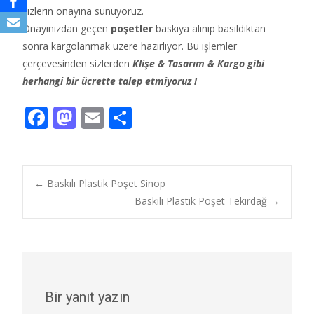
sizlerin onayına sunuyoruz.
Onayınızdan geçen
poşetler
baskıya alınıp basıldıktan
sonra kargolanmak üzere hazırlıyor. Bu işlemler
çerçevesinden sizlerden
Klişe & Tasarım & Kargo gibi
herhangi bir ücrette talep etmiyoruz !
F
M
E
S
ac
as
m
h
e
to
ai
ar
b
d
l
e
Post
←
Baskılı Plastik Poşet Sinop
o
o
Baskılı Plastik Poşet Tekirdağ
→
o
n
navigation
k
Bir yanıt yazın