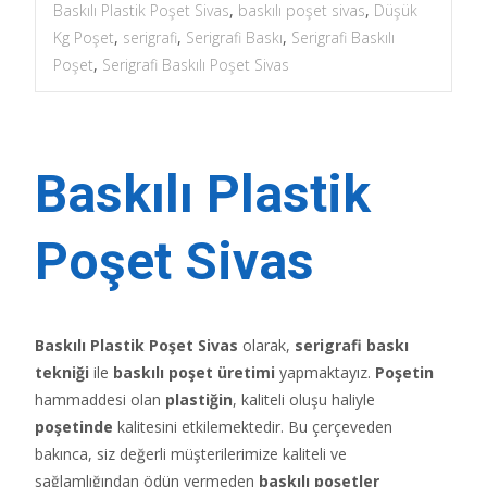
Baskılı Plastik Poşet Sivas
,
baskılı poşet sivas
,
Düşük
Kg Poşet
,
serigrafi
,
Serigrafi Baskı
,
Serigrafi Baskılı
Poşet
,
Serigrafi Baskılı Poşet Sivas
Baskılı Plastik
Poşet Sivas
Baskılı Plastik Poşet Sivas
olarak,
serigrafi baskı
tekniği
ile
baskılı poşet üretimi
yapmaktayız.
Poşetin
hammaddesi olan
plastiğin
, kaliteli oluşu haliyle
poşetinde
kalitesini etkilemektedir. Bu çerçeveden
bakınca, siz değerli müşterilerimize kaliteli ve
sağlamlığından ödün vermeden
baskılı poşetler