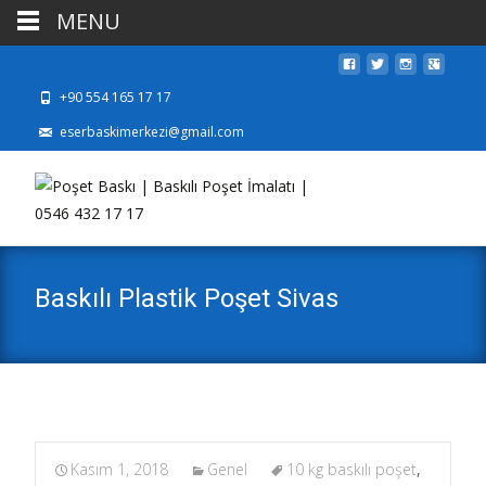
MENU
+90 554 165 17 17
eserbaskimerkezi@gmail.com
Baskılı Plastik Poşet Sivas
Kasım 1, 2018
Genel
10 kg baskılı poşet
,