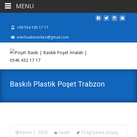
MENU
+90 554 165 17 17
eserbaskimerkezi@gmail.com
Baskılı Plastik Poşet Trabzon
Kasım 1, 2018
Genel
10 kg baskılı poşet
,