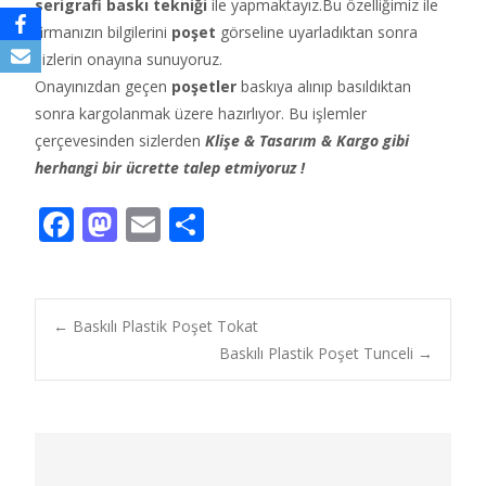
serigrafi baskı tekniği
ile yapmaktayız.Bu özelliğimiz ile
firmanızın bilgilerini
poşet
görseline uyarladıktan sonra
sizlerin onayına sunuyoruz.
Onayınızdan geçen
poşetler
baskıya alınıp basıldıktan
sonra kargolanmak üzere hazırlıyor. Bu işlemler
çerçevesinden sizlerden
Klişe & Tasarım & Kargo gibi
herhangi bir ücrette talep etmiyoruz !
F
M
E
S
ac
as
m
h
e
to
ai
ar
b
d
l
e
Post
←
Baskılı Plastik Poşet Tokat
o
o
Baskılı Plastik Poşet Tunceli
→
o
n
navigation
k