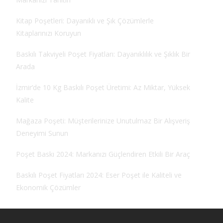
Kitap Poşetleri: Dayanıklı ve Şık Çözümlerle
Kitaplarınızı Koruyun
Baskılı Takviyeli Poşet Fiyatları: Dayanıklılık ve Şıklık Bir
Arada
İzmir’de 10 Kg Baskılı Poşet Üretimi: Az Miktar, Yüksek
Kalite
Mağaza Poşeti: Müşterilerinize Unutulmaz Bir Alışveriş
Deneyimi Sunun
Poşet Baskı 2024: Markanızı Güçlendiren Etkili Bir Araç
Baskılı Poşet Fiyatları 2024: Eser Poşet ile Kaliteli ve
Ekonomik Çözümler