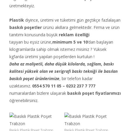
üretmekteyiz.
Plastik
diyince, üretimi ve tüketimi gün geçtikçe fazlalaşan
baskılı poşetler
ürünü akıllara gelmektedir. Firma ve ürün
tanıtımı konusunda büyük
reklam özelliği
taşıyan bu eşsiz ürüne,
minimum 5 ve 10
‘dan başlayan
kilogramlarda sahip olmak istemez misiniz ? Yüksek
kg’larda üretimi yapılan poşetlerden kurtulun !
Daha az maliyetli, daha düşük kilolarda, sağlam, baskı
kalitesi yüksek olan ve serigrafi baskı tekniği ile basılan
baskılı poşet ürünlerimize
, bir telefon kadar
uzaktasınız.
0554 570 11 05 – 0232 237 7 777
numaralardan bizlere ulaşarak
baskılı poşet fiyatlarımızı
öğrenebilirsiniz.
Baskılı Plastik Poşet Trabzon
Baskılı Plastik Poşet Trabzon