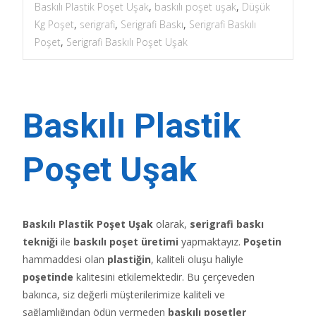
Baskılı Plastik Poşet Uşak
,
baskılı poşet uşak
,
Düşük
Kg Poşet
,
serigrafi
,
Serigrafi Baskı
,
Serigrafi Baskılı
Poşet
,
Serigrafi Baskılı Poşet Uşak
Baskılı Plastik
Poşet Uşak
Baskılı Plastik Poşet Uşak
olarak,
serigrafi baskı
tekniği
ile
baskılı poşet üretimi
yapmaktayız.
Poşetin
hammaddesi olan
plastiğin
, kaliteli oluşu haliyle
poşetinde
kalitesini etkilemektedir. Bu çerçeveden
bakınca, siz değerli müşterilerimize kaliteli ve
sağlamlığından ödün vermeden
baskılı poşetler