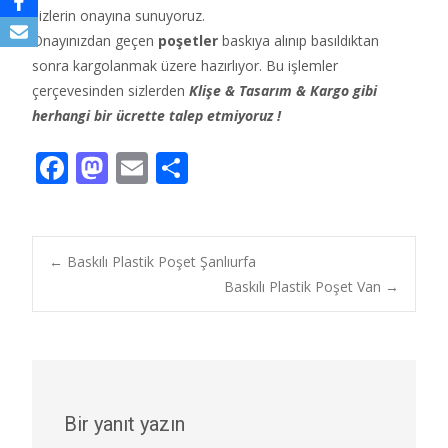
sizlerin onayına sunuyoruz.
Onayınızdan geçen
poşetler
baskıya alınıp basıldıktan
sonra kargolanmak üzere hazırlıyor. Bu işlemler
çerçevesinden sizlerden
Klişe & Tasarım & Kargo gibi
herhangi bir ücrette talep etmiyoruz !
F
M
E
S
ac
as
m
h
e
to
ai
ar
b
d
l
e
Post
←
Baskılı Plastik Poşet Şanlıurfa
o
o
Baskılı Plastik Poşet Van
→
o
n
navigation
k
Bir yanıt yazın