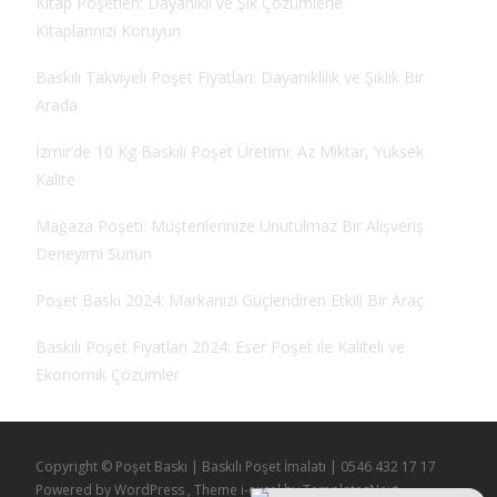
Kitap Poşetleri: Dayanıklı ve Şık Çözümlerle
Kitaplarınızı Koruyun
Baskılı Takviyeli Poşet Fiyatları: Dayanıklılık ve Şıklık Bir
Arada
İzmir’de 10 Kg Baskılı Poşet Üretimi: Az Miktar, Yüksek
Kalite
Mağaza Poşeti: Müşterilerinize Unutulmaz Bir Alışveriş
Deneyimi Sunun
Poşet Baskı 2024: Markanızı Güçlendiren Etkili Bir Araç
Baskılı Poşet Fiyatları 2024: Eser Poşet ile Kaliteli ve
Ekonomik Çözümler
Copyright © Poşet Baskı | Baskılı Poşet İmalatı | 0546 432 17 17
Powered by WordPress
, Theme
i-excel
by TemplatesNext.