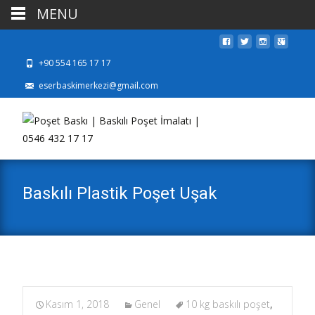
MENU
+90 554 165 17 17
eserbaskimerkezi@gmail.com
Baskılı Plastik Poşet Uşak
Kasım 1, 2018
Genel
10 kg baskılı poşet
,