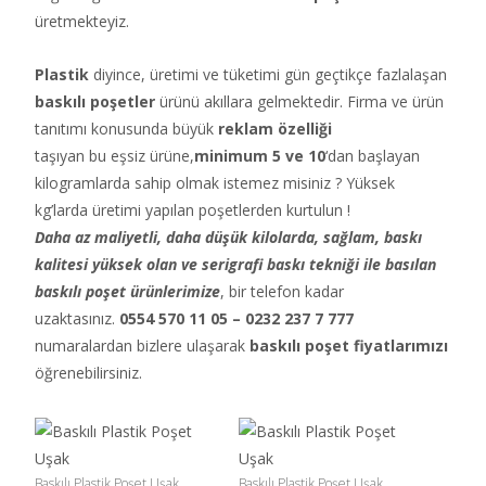
üretmekteyiz.
Plastik
diyince, üretimi ve tüketimi gün geçtikçe fazlalaşan
baskılı poşetler
ürünü akıllara gelmektedir. Firma ve ürün
tanıtımı konusunda büyük
reklam özelliği
taşıyan bu eşsiz ürüne,
minimum 5 ve 10
‘dan başlayan
kilogramlarda sahip olmak istemez misiniz ? Yüksek
kg’larda üretimi yapılan poşetlerden kurtulun !
Daha az maliyetli, daha düşük kilolarda, sağlam, baskı
kalitesi yüksek olan ve serigrafi baskı tekniği ile basılan
baskılı poşet ürünlerimize
, bir telefon kadar
uzaktasınız.
0554 570 11 05 – 0232 237 7 777
numaralardan bizlere ulaşarak
baskılı poşet fiyatlarımızı
öğrenebilirsiniz.
Baskılı Plastik Poşet Uşak
Baskılı Plastik Poşet Uşak