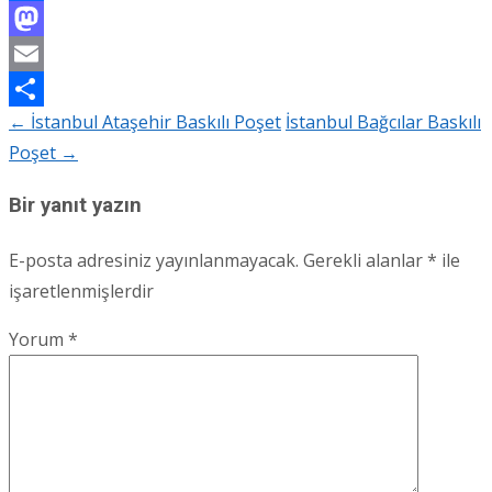
Facebook
Mastodon
Email
←
İstanbul Ataşehir Baskılı Poşet
İstanbul Bağcılar Baskılı
Share
Post
Poşet
→
navigation
Bir yanıt yazın
E-posta adresiniz yayınlanmayacak.
Gerekli alanlar
*
ile
işaretlenmişlerdir
Yorum
*