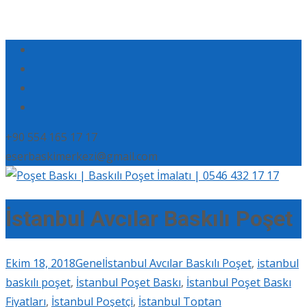
+90 554 165 17 17
eserbaskimerkezi@gmail.com
İstanbul Avcılar Baskılı Poşet
Ekim 18, 2018
Genel
İstanbul Avcılar Baskılı Poşet
,
istanbul
baskılı poşet
,
İstanbul Poşet Baskı
,
İstanbul Poşet Baskı
Fiyatları
,
İstanbul Poşetçi
,
İstanbul Toptan