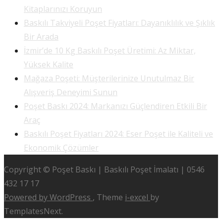
Kitaplarınızı Koruyun
Baskılı Takviyeli Poşet Fiyatları: Dayanıklılık ve Şıklık
Bir Arada
İzmir’de 10 Kg Baskılı Poşet Üretimi: Az Miktar,
Yüksek Kalite
Mağaza Poşeti: Müşterilerinize Unutulmaz Bir
Alışveriş Deneyimi Sunun
Poşet Baskı 2024: Markanızı Güçlendiren Etkili Bir
Araç
Baskılı Poşet Fiyatları 2024: Eser Poşet ile Kaliteli ve
Ekonomik Çözümler
Copyright © Poşet Baskı | Baskılı Poşet İmalatı | 0546
432 17 17
Powered by WordPress
, Theme
i-excel
by
TemplatesNext.