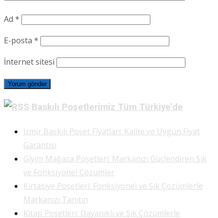
Ad
*
E-posta
*
İnternet sitesi
Baskılı Poşetlerimiz Tüm Türkiye’de
İzmir Baskılı Poşet Fiyatları: Kalite ve Uygun Fiyat
Garantisi
Giyim Mağaza Poşetleri: Markanızı Güçlendiren Şık
ve Fonksiyonel Çözümler
Kırtasiye Poşetleri: Fonksiyonel ve Şık Çözümlerle
Markanızı Tanıtın
Kitap Poşetleri: Dayanıklı ve Şık Çözümlerle