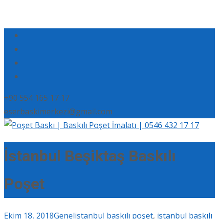
+90 554 165 17 17
eserbaskimerkezi@gmail.com
İstanbul Beşiktaş Baskılı
Poşet
Ekim 18, 2018
Genel
istanbul baskılı poşet
,
istanbul baskılı