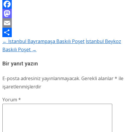
Facebook
Mastodon
Email
←
İstanbul Bayrampaşa Baskılı Poşet
İstanbul Beykoz
Share
Post
Baskılı Poşet
→
navigation
Bir yanıt yazın
E-posta adresiniz yayınlanmayacak.
Gerekli alanlar
*
ile
işaretlenmişlerdir
Yorum
*