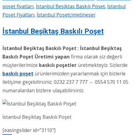
poşet fiyatları
,
İstanbul Beşiktaş Baskılı Poşet
,
İstanbul
Poşet Fiyatları
,
İstanbul Poşetçi
metineser
İstanbul Beşiktaş Baskılı Poşet
İstanbul Beşiktaş Baskılı Poşet
;
İstanbul Beşiktaş
Baskılı Poşet Üretimi yapan
firma olarak siz değerli
müşterilerimize
baskılı poşetler
üretmekteyiz. Sizlerde
baskılı poşet
ürünlerimizden yararlanmak için bizlerle
iletişime geçebilirsiniz. 0232 237 7 777 – 0554 570 11 05
numaralardan bizlere ulaşabilirsiniz.
İstanbul Beşiktaş Baskılı Poşet
[easingslider id=”3110″]