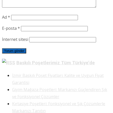
Ad
*
E-posta
*
İnternet sitesi
Baskılı Poşetlerimiz Tüm Türkiye’de
İzmir Baskılı Poşet Fiyatları: Kalite ve Uygun Fiyat
Garantisi
Giyim Mağaza Poşetleri: Markanızı Güçlendiren Şık
ve Fonksiyonel Çözümler
Kırtasiye Poşetleri: Fonksiyonel ve Şık Çözümlerle
Markanızı Tanıtın