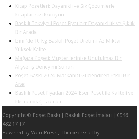
Kitap Poşetleri: Dayanıklı ve Şık Çözümlerle
Kitaplarınızı Koruyun
Baskılı Takviyeli Poşet Fiyatları: Dayanıklılık ve Şıklık
Bir Arada
İzmir’de 10 Kg Baskılı Poşet Üretimi: Az Miktar,
Yüksek Kalite
Mağaza Poşeti: Müşterilerinize Unutulmaz Bir
Alışveriş Deneyimi Sunun
Poşet Baskı 2024: Markanızı Güçlendiren Etkili Bir
Araç
Baskılı Poşet Fiyatları 2024: Eser Poşet ile Kaliteli ve
Ekonomik Çözümler
Copyright © Poşet Baskı | Baskılı Poşet İmalatı | 0546
432 17 17
Powered by WordPress
, Theme
i-excel
by