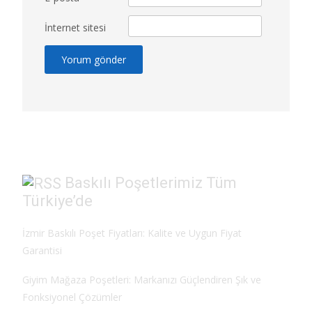
İnternet sitesi
Baskılı Poşetlerimiz Tüm
Türkiye’de
İzmir Baskılı Poşet Fiyatları: Kalite ve Uygun Fiyat
Garantisi
Giyim Mağaza Poşetleri: Markanızı Güçlendiren Şık ve
Fonksiyonel Çözümler