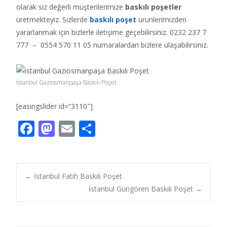
olarak siz değerli müşterilerimize
baskılı poşetler
üretmekteyiz. Sizlerde
baskılı poşet
ürünlerimizden
yararlanmak için bizlerle iletişime geçebilirsiniz. 0232 237 7
777 – 0554 570 11 05 numaralardan bizlere ulaşabilirsiniz.
İstanbul Gaziosmanpaşa Baskılı Poşet
[easingslider id=”3110″]
F
M
E
S
ac
as
m
h
e
to
ai
ar
b
d
l
e
Post
←
İstanbul Fatih Baskılı Poşet
o
o
İstanbul Güngören Baskılı Poşet
→
o
n
navigation
k