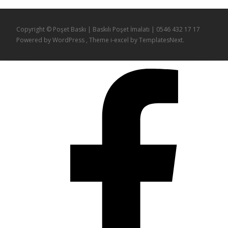
Copyright © Poşet Baskı | Baskılı Poşet İmalatı | 0546 432 17 17
Powered by WordPress
, Theme
i-excel
by TemplatesNext.