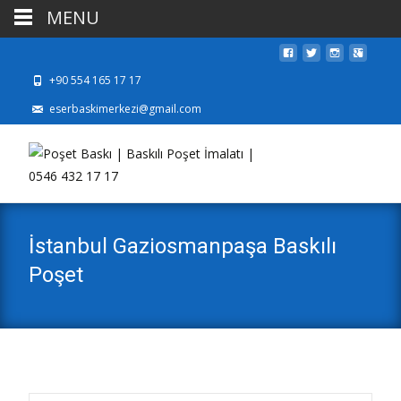
MENU
+90 554 165 17 17
eserbaskimerkezi@gmail.com
İstanbul Gaziosmanpaşa Baskılı
Poşet