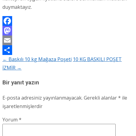
duymaktayız.
Facebook
Mastodon
Email
←
Baskılı 10 kg Mağaza Poşeti
10 KG BASKILI POŞET
Share
Post
İZMİR
→
navigation
Bir yanıt yazın
E-posta adresiniz yayınlanmayacak.
Gerekli alanlar
*
ile
işaretlenmişlerdir
Yorum
*