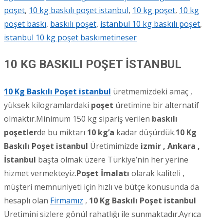
poşet
,
10 kg baskılı poşet istanbul
,
10 kg poşet
,
10 kg
poşet baskı
,
baskılı poşet
,
istanbul 10 kg baskılı poşet
,
istanbul 10 kg poşet baskı
metineser
10 KG BASKILI POŞET İSTANBUL
10 Kg Baskılı Poşet istanbul
üretmemizdeki amaç ,
yüksek kilogramlardaki
poşet
üretimine bir alternatif
olmaktır.Minimum 150 kg sipariş verilen
baskılı
poşetler
de bu miktarı
10 kg’a
kadar düşürdük.
10 Kg
Baskılı Poşet istanbul
Üretimimizde
izmir , Ankara ,
İstanbul
başta olmak üzere Türkiye’nin her yerine
hizmet vermekteyiz.
Poşet İmalatı
olarak kaliteli ,
müşteri memnuniyeti için hızlı ve bütçe konusunda da
hesaplı olan
Firmamız
,
10 Kg Baskılı Poşet istanbul
Üretimini sizlere gönül rahatlığı ile sunmaktadır.Ayrıca