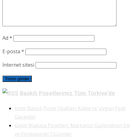
Ad
*
E-posta
*
İnternet sitesi
Baskılı Poşetlerimiz Tüm Türkiye’de
İzmir Baskılı Poşet Fiyatları: Kalite ve Uygun Fiyat
Garantisi
Giyim Mağaza Poşetleri: Markanızı Güçlendiren Şık
ve Fonksiyonel Çözümler