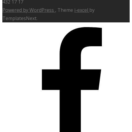
432 17 17
Powered by WordPress
, Theme
i-excel
by
TemplatesNext.