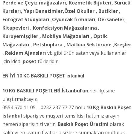
Perde ve Çeyiz mağazaları, Kozmetik Bijuteri, Sürücü
Kursları, Yapı Denetimler,Özel Okullar , Butikler ,
Fotoğraf Stüdyoları ,
Oyuncak firmaları, Dersaneler,
Kitapevleri , Konfeksiyon Mağazalarına ,
Kuruyemişçiler , Mobilya Mağazaları , Optik
Mağazaları , Petshoplara , Matbaa Sektörüne ,Kreşler
, Reklam Ajansları
vb gibi ürün satan veya kullananlar
için ideal
poşet
türleridir.
EN İYİ 10 KG BASKILI POŞET
istanbul
10 KG BASKILI POŞETLERİ
İstanbul’un
her ilçesine
ulaştırmaktayız.
0554 570 11 05 – 0232 237 77 77 nolu
10 Kg Baskılı Poşet
istanbul
sipariş ve müşteri temsilcisi hattımız arayın
hemen siparişinizi verin.
Baskılı Poşet Üretimi
olarak
kaliteyi en uygun fiyatlarla sizlere sunmaktan mutluluk