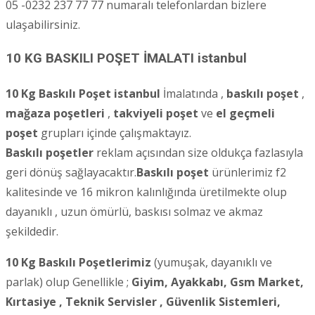
05 -0232 237 77 77 numaralı telefonlardan bizlere
ulaşabilirsiniz.
10 KG BASKILI POŞET İMALATI
istanbul
10 Kg Baskılı Poşet istanbul
İmalatında ,
baskılı poşet
,
mağaza poşetleri
,
takviyeli poşet
ve
el geçmeli
poşet
grupları içinde çalışmaktayız.
Baskılı poşetler
reklam açısından size oldukça fazlasıyla
geri dönüş sağlayacaktır.
Baskılı poşet
ürünlerimiz f2
kalitesinde ve 16 mikron kalınlığında üretilmekte olup
dayanıklı , uzun ömürlü, baskısı solmaz ve akmaz
şekildedir.
10 Kg Baskılı Poşetlerimiz
(yumuşak, dayanıklı ve
parlak) olup Genellikle ;
Giyim, Ayakkabı, Gsm Market,
Kırtasiye ,
Teknik Servisler ,
Güvenlik Sistemleri,