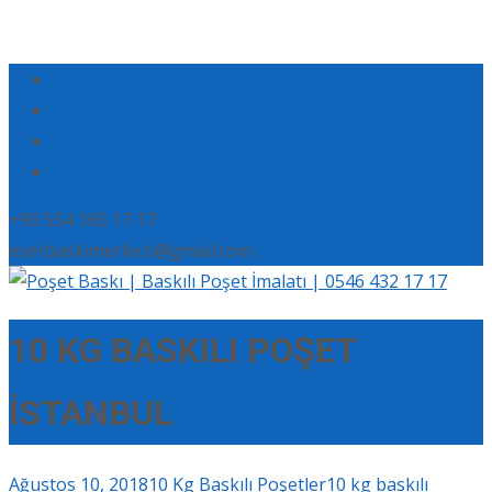
+90 554 165 17 17
eserbaskimerkezi@gmail.com
10 KG BASKILI POŞET
İSTANBUL
Ağustos 10, 2018
10 Kg Baskılı Poşetler
10 kg baskılı