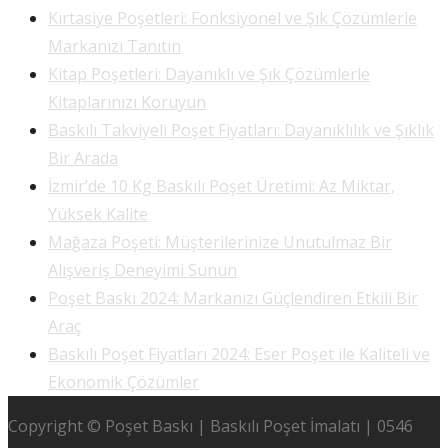
Kırtasiye Poşetleri: Fonksiyonel ve Şık Çözümlerle
Markanızı Tanıtın
Kitap Poşetleri: Dayanıklı ve Şık Çözümlerle
Kitaplarınızı Koruyun
Baskılı Takviyeli Poşet Fiyatları: Dayanıklılık ve Şıklık
Bir Arada
İzmir’de 10 Kg Baskılı Poşet Üretimi: Az Miktar,
Yüksek Kalite
Mağaza Poşeti: Müşterilerinize Unutulmaz Bir
Alışveriş Deneyimi Sunun
Poşet Baskı 2024: Markanızı Güçlendiren Etkili Bir
Araç
Baskılı Poşet Fiyatları 2024: Eser Poşet ile Kaliteli ve
Ekonomik Çözümler
Copyright © Poşet Baskı | Baskılı Poşet İmalatı | 0546