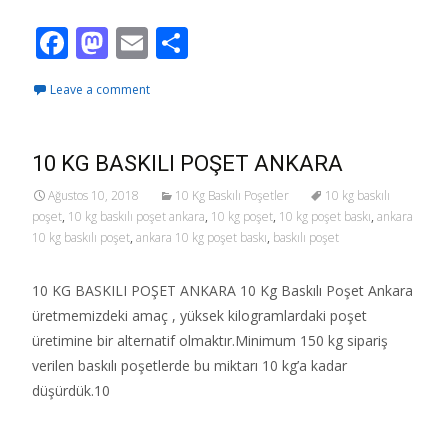
F
M
E
S
ac
as
m
h
Leave a comment
e
to
ai
ar
b
d
l
e
o
o
10 KG BASKILI POŞET ANKARA
o
n
Ağustos 10, 2018
10 Kg Baskılı Poşetler
10 kg baskılı
poşet
,
10 kg baskılı poşet ankara
,
10 kg poşet
,
10 kg poşet baskı
,
ankara
k
10 kg baskılı poşet
,
ankara 10 kg poşet baskı
,
baskılı poşet
10 KG BASKILI POŞET ANKARA 10 Kg Baskılı Poşet Ankara
üretmemizdeki amaç , yüksek kilogramlardaki poşet
üretimine bir alternatif olmaktır.Minimum 150 kg sipariş
verilen baskılı poşetlerde bu miktarı 10 kg’a kadar
düşürdük.10
Read More…