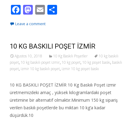
F
M
E
S
ac
as
m
h
Leave a comment
e
to
ai
ar
b
d
l
e
o
o
10 KG BASKILI POŞET İZMİR
o
n
Ağustos 10, 2018
10 Kg Baskılı Poşetler
10 kg baskılı
poşet
,
10 kg baskılı poşet izmir
,
10 kg poşet
,
10 kg poşet baskı
,
baskılı
k
poşet
,
izmir 10 kg baskılı poşet
,
izmir 10 kg poşet baskı
10 KG BASKILI POŞET İZMİR 10 Kg Baskılı Poşet izmir
üretmemizdeki amaç , yüksek kilogramlardaki poşet
üretimine bir alternatif olmaktır.Minimum 150 kg sipariş
verilen baskılı poşetlerde bu miktarı 10 kg’a kadar
düşürdük.10
Read More…