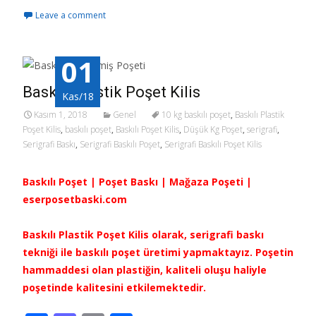
ac
as
m
h
Leave a comment
e
to
ai
ar
b
d
l
e
01
o
o
o
n
Baskılı Plastik Poşet Kilis
Kas/18
k
Kasım 1, 2018
Genel
10 kg baskılı poşet
,
Baskılı Plastik
Poşet Kilis
,
baskılı poşet
,
Baskılı Poşet Kilis
,
Düşük Kg Poşet
,
serigrafi
,
Serigrafi Baskı
,
Serigrafi Baskılı Poşet
,
Serigrafi Baskılı Poşet Kilis
Baskılı Poşet | Poşet Baskı | Mağaza Poşeti |
eserposetbaski.com
Baskılı Plastik Poşet Kilis olarak, serigrafi baskı
tekniği ile baskılı poşet üretimi yapmaktayız. Poşetin
hammaddesi olan plastiğin, kaliteli oluşu haliyle
poşetinde kalitesini etkilemektedir.