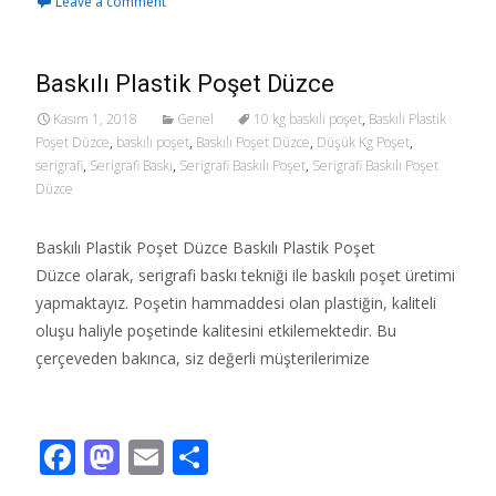
Leave a comment
e
to
ai
ar
b
d
l
e
o
o
Baskılı Plastik Poşet Düzce
o
n
Kasım 1, 2018
Genel
10 kg baskılı poşet
,
Baskılı Plastik
Poşet Düzce
,
baskılı poşet
,
Baskılı Poşet Düzce
,
Düşük Kg Poşet
,
k
serigrafi
,
Serigrafi Baskı
,
Serigrafi Baskılı Poşet
,
Serigrafi Baskılı Poşet
Düzce
Baskılı Plastik Poşet Düzce Baskılı Plastik Poşet
Düzce olarak, serigrafi baskı tekniği ile baskılı poşet üretimi
yapmaktayız. Poşetin hammaddesi olan plastiğin, kaliteli
oluşu haliyle poşetinde kalitesini etkilemektedir. Bu
çerçeveden bakınca, siz değerli müşterilerimize
Read More…
F
M
E
S
ac
as
m
h