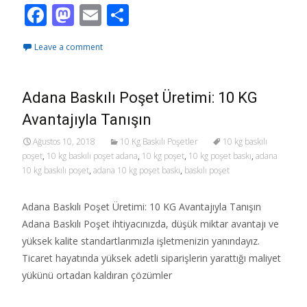
F
M
E
S
ac
as
m
h
Leave a comment
e
to
ai
ar
b
d
l
e
o
o
Adana Baskılı Poşet Üretimi: 10 KG
o
n
Avantajıyla Tanışın
k
Ağustos 10, 2018
10 Kg Baskılı Poşetler
10 kg baskılı
poşet
,
10 kg baskılı poşet adana
,
10 kg poşet
,
10 kg poşet baskı
,
adana
10 kg baskılı poşet
,
adana 10 kg poşet baskı
,
baskılı poşet
Adana Baskılı Poşet Üretimi: 10 KG Avantajıyla Tanışın
Adana Baskılı Poşet ihtiyacınızda, düşük miktar avantajı ve
yüksek kalite standartlarımızla işletmenizin yanındayız.
Ticaret hayatında yüksek adetli siparişlerin yarattığı maliyet
yükünü ortadan kaldıran çözümler
Read More…