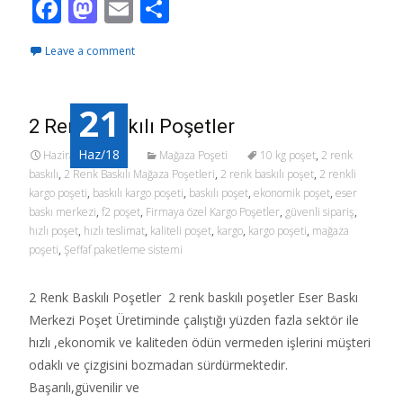
F
M
E
S
ac
as
m
h
Leave a comment
e
to
ai
ar
b
d
l
e
21
o
o
2 Renk Baskılı Poşetler
o
n
Haz/18
Haziran 21, 2018
Mağaza Poşeti
10 kg poşet
,
2 renk
k
baskılı
,
2 Renk Baskılı Mağaza Poşetleri
,
2 renk baskılı poşet
,
2 renkli
kargo poşeti
,
baskılı kargo poşeti
,
baskılı poşet
,
ekonomik poşet
,
eser
baskı merkezi
,
f2 poşet
,
Firmaya özel Kargo Poşetler
,
güvenli sipariş
,
hızlı poşet
,
hızlı teslimat
,
kaliteli poşet
,
kargo
,
kargo poşeti
,
mağaza
poşeti
,
Şeffaf paketleme sistemi
2 Renk Baskılı Poşetler 2 renk baskılı poşetler Eser Baskı
Merkezi Poşet Üretiminde çalıştığı yüzden fazla sektör ile
hızlı ,ekonomik ve kaliteden ödün vermeden işlerini müşteri
odaklı ve çizgisini bozmadan sürdürmektedir.
Başarılı,güvenilir ve