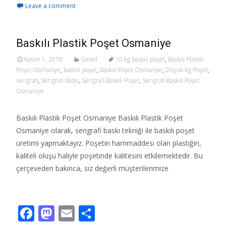
Leave a comment
e
to
ai
ar
b
d
l
e
o
o
Baskılı Plastik Poşet Osmaniye
o
n
Kasım 1, 2018
Genel
10 kg baskılı poşet
,
Baskılı Plastik
Poşet Osmaniye
,
baskılı poşet
,
Baskılı Poşet Osmaniye
,
Düşük Kg Poşet
,
k
serigrafi
,
Serigrafi Baskı
,
Serigrafi Baskılı Poşet
,
Serigrafi Baskılı Poşet
Osmaniye
Baskılı Plastik Poşet Osmaniye Baskılı Plastik Poşet
Osmaniye olarak, serigrafi baskı tekniği ile baskılı poşet
üretimi yapmaktayız. Poşetin hammaddesi olan plastiğin,
kaliteli oluşu haliyle poşetinde kalitesini etkilemektedir. Bu
çerçeveden bakınca, siz değerli müşterilerimize
Read More…
F
M
E
S