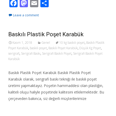
F
M
E
S
ac
as
m
h
Leave a comment
e
to
ai
ar
b
d
l
e
o
o
Baskılı Plastik Poşet Karabük
o
n
Kasım 1, 2018
Genel
10 kg baskılı poşet
,
Baskılı Plastik
Poşet Karabük
,
baskılı poşet
,
Baskılı Poşet Karabük
,
Düşük Kg Poşet
,
k
serigrafi
,
Serigrafi Baskı
,
Serigrafi Baskılı Poşet
,
Serigrafi Baskılı Poşet
Karabük
Baskılı Plastik Poşet Karabük Baskılı Plastik Poşet
Karabük olarak, serigrafi baskı tekniği ile baskılı poşet
üretimi yapmaktayız. Poşetin hammaddesi olan plastiğin,
kaliteli oluşu haliyle poşetinde kalitesini etkilemektedir. Bu
çerçeveden bakınca, siz değerli müşterilerimize
Read More…