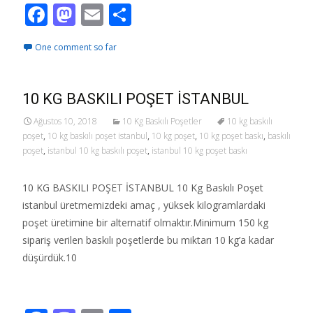
F
M
E
S
ac
as
m
h
One comment so far
e
to
ai
ar
b
d
l
e
o
o
10 KG BASKILI POŞET İSTANBUL
o
n
Ağustos 10, 2018
10 Kg Baskılı Poşetler
10 kg baskılı
poşet
,
10 kg baskılı poşet istanbul
,
10 kg poşet
,
10 kg poşet baskı
,
baskılı
k
poşet
,
istanbul 10 kg baskılı poşet
,
istanbul 10 kg poşet baskı
10 KG BASKILI POŞET İSTANBUL 10 Kg Baskılı Poşet
istanbul üretmemizdeki amaç , yüksek kilogramlardaki
poşet üretimine bir alternatif olmaktır.Minimum 150 kg
sipariş verilen baskılı poşetlerde bu miktarı 10 kg’a kadar
düşürdük.10
Read More…