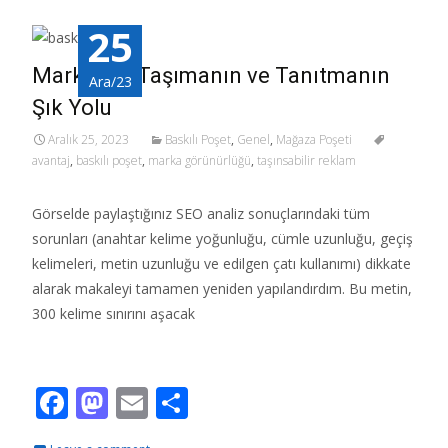
25
Markanızı Taşımanın ve Tanıtmanın
Ara/23
Şık Yolu
Aralık 25, 2023
Baskılı Poşet
,
Genel
,
Mağaza Poşeti
avantaj
,
baskılı poşet
,
marka görünürlüğü
,
taşınsabilir reklam
Görselde paylaştığınız SEO analiz sonuçlarındaki tüm
sorunları (anahtar kelime yoğunluğu, cümle uzunluğu, geçiş
kelimeleri, metin uzunluğu ve edilgen çatı kullanımı) dikkate
alarak makaleyi tamamen yeniden yapılandırdım. Bu metin,
300 kelime sınırını aşacak
Read More…
F
M
E
S
ac
as
m
h