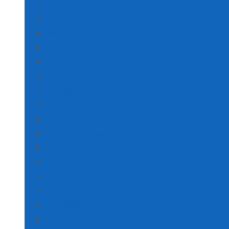
Rize Poşet Baskı
Sakarya Poşet Baskı
Samsun Poşet Baskı
Siirt Poşet Baskı
Sinop Poşet Baskı
Sivas Poşet Baskı
Tekirdağ Poşet Baskı
Tokat Poşet Baskı
Trabzon Poşet Baskı
Tunceli Poşet Baskı
Şanlıurfa Poşet Baskı
Uşak Poşet Baskı
Van Poşet Baskı
Yozgat Poşet Baskı
Zonguldak Poşet Baskı
AKSARAY POŞET BASKI