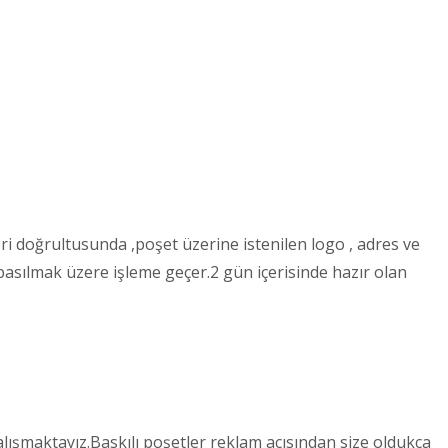
eri doğrultusunda ,poşet üzerine istenilen logo , adres ve
basılmak üzere işleme geçer.2 gün içerisinde hazır olan
alışmaktayız.Baskılı poşetler reklam açısından size oldukça