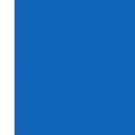
Kastamonu Poşet Baskı
Kayseri Poşet Baskı
Kırklareli Poşet Baskı
Kırşehir Poşet Baskı
Kocaeli Poşet Baskı
Konya Poşet Baskı
Kütahya Poşet Baskı
Malatya Poşet Baskı
Manisa Poşet Baskı
Kahramanmaraş Poşet Baskı
Mardin Poşet Baskı
Muğla Poşet Baskı
Muş Poşet Baskı
Nevşehir Poşet Baskı
Niğde Poşet Baskı
Ordu Poşet Baskı