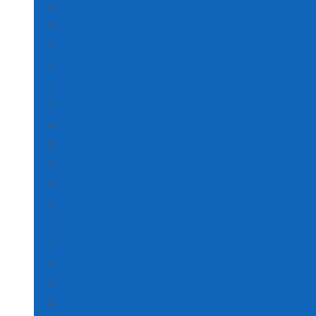
AMASYA POŞET BASKI
ANKARA POŞET BASKI
ANTALYA POŞET BASKI
Artvin Poşet Baskı
Aydın Poşet Baskı
Balıkesir Poşet Baskı
BİLECİK POŞET BASKI
BİNGÖL POŞET BASKI
BİTLİS POŞET BASKI
BOLU POŞET BASKI
BURSA POŞET BASKI
ÇANAKKALE POŞET BASKI
ÇANKIRI POŞET BASKI
Çorum Poşet Baskı
Denizli Poşet Baskı
Diyarbakır Poşet Baskı