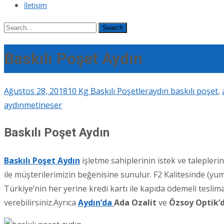
İletişim
Search
for:
Baskılı Poşet Aydın
Ağustos 28, 2018
10 Kg Baskılı Poşetler
aydın baskılı poşet
,
aydın
metineser
Baskılı Poşet Aydın
Baskılı Poşet Aydın
işletme sahiplerinin istek ve talepler
ile müşterilerimizin beğenisine sunulur. F2 Kalitesinde (yu
Türkiye‘nin her yerine kredi kartı ile kapıda ödemeli teslim
verebilirsiniz.Ayrıca
Aydın’da
Ada Ozalit
ve
Özsoy Optik’