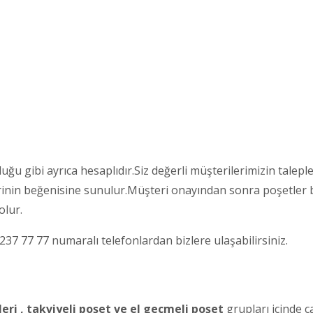
uğu gibi ayrıca hesaplıdır.Siz değerli müşterilerimizin talepl
terinin beğenisine sunulur.Müşteri onayından sonra poşetler 
olur.
 237 77 77 numaralı telefonlardan bizlere ulaşabilirsiniz.
eri , takviyeli poşet ve el geçmeli poşet
grupları içinde ç