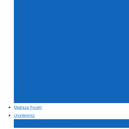
Bayburt Poşet Baskı
Karaman Poşet Baskı
Kırıkkale Poşet Baskı
Batman Poşet Baskı
Şırnak Poşet Baskı
Bartın Poşet Baskı
Ardahan Poşet Baskı
Iğdır Poşet Baskı
Yalova Poşet Baskı
Karabük Poşet Baskı
Kilis Poşet Baskı
Osmaniye Poşet Baskı
Düzce Poşet Baskı
Mağaza Poşeti
Ürünlerimiz
Baskılı Tela Örneklerimiz