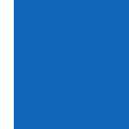
Edirne Poşet Baskı
Elazığ Poşet Baskı
Erzincan Poşet Baskı
Erzurum Poşet Baskı
Gümüşhane Poşet Baskı
Giresun Poşet Baskı
Gaziantep Poşet Baskı
FLEKSO BASKI
Eskişehir Poşet Baskı
Hakkari Poşet Baskı
Hatay Poşet Baskı
Isparta Poşet Baskı
Mersin Poşet Baskı
İstanbul Poşet Baskı
İzmir’de Poşet Baskı
Kars Poşet Baskı