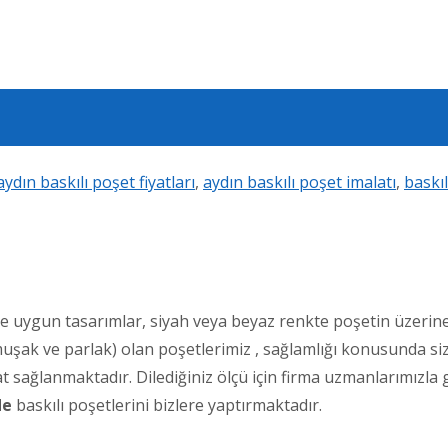
aydın baskılı poşet fiyatları
,
aydın baskılı poşet imalatı
,
baskıl
ine uygun tasarımlar, siyah veya beyaz renkte poşetin üzerine 
muşak ve parlak) olan poşetlerimiz , sağlamlığı konusunda siz
at sağlanmaktadır. Dilediğiniz ölçü için firma uzmanlarımızla
de
baskılı poşetlerini bizlere yaptırmaktadır.