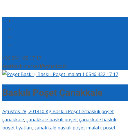
+90 554 165 17 17
eserbaskimerkezi@gmail.com
Baskılı Poşet Çanakkale
Ağustos 28, 2018
10 Kg Baskılı Poşetler
baskılı poşet
çanakkale
,
çanakkale baskılı poşet
,
çanakkale baskılı
poşet fiyatları
,
çanakkale baskılı poşet imalatı
,
poşet