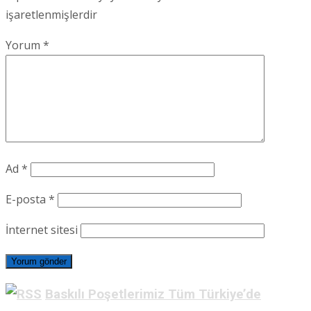
işaretlenmişlerdir
Yorum
*
Ad
*
E-posta
*
İnternet sitesi
Baskılı Poşetlerimiz Tüm Türkiye’de