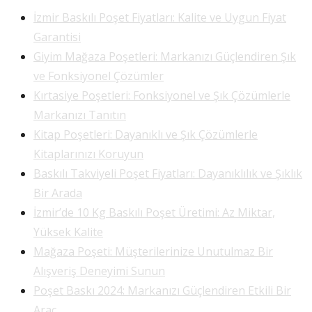
İzmir Baskılı Poşet Fiyatları: Kalite ve Uygun Fiyat
Garantisi
Giyim Mağaza Poşetleri: Markanızı Güçlendiren Şık
ve Fonksiyonel Çözümler
Kırtasiye Poşetleri: Fonksiyonel ve Şık Çözümlerle
Markanızı Tanıtın
Kitap Poşetleri: Dayanıklı ve Şık Çözümlerle
Kitaplarınızı Koruyun
Baskılı Takviyeli Poşet Fiyatları: Dayanıklılık ve Şıklık
Bir Arada
İzmir’de 10 Kg Baskılı Poşet Üretimi: Az Miktar,
Yüksek Kalite
Mağaza Poşeti: Müşterilerinize Unutulmaz Bir
Alışveriş Deneyimi Sunun
Poşet Baskı 2024: Markanızı Güçlendiren Etkili Bir
Araç