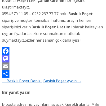
BASKILI POŞETLERİ
Çanakkale’nin
her ilçesine
ulaştırmaktayız.
0554 570 11 05 – 0232 237 77 77 nolu
Baskılı Poşet
sipariş ve müşteri temsilcisi hattımız arayın hemen
siparişinizi verin.
Baskılı Poşet Üretimi
olarak kaliteyi en
uygun fiyatlarla sizlere sunmaktan mutluluk
duymaktayız.Sizler her zaman çok daha iyisi !
Facebook
Mastodon
Email
←
Baskılı Poşet Denizli
Baskılı Poşet Aydın
→
Share
Post
navigation
Bir yanıt yazın
E-posta adresiniz yayınlanmayacak.
Gerekli alanlar
*
ile