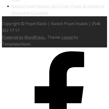
Baskılı Poşet Fiyatları 2024: Eser Poşet ile Kaliteli ve
Ekonomik Çözümler
Copyright © Poşet Baskı | Baskılı Poşet İmalatı | 0546
432 17 17
Powered by WordPress
, Theme
i-excel
by
TemplatesNext.