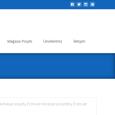
Search
Mağaza Poşeti
Ürünlerimiz
İletişim
for:
kırtasiye poşeti
,
Erzincan kırtasiye poşetleri
,
Erzincan