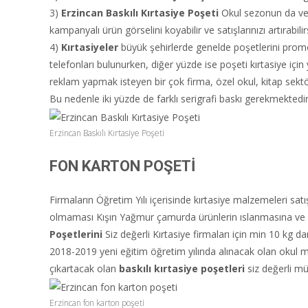
3)
Erzincan
Baskılı Kırtasiye Poşeti
Okul sezonun da ve e
kampanyalı ürün görselini koyabilir ve satışlarınızı artırabilir
4)
Kırtasiyeler
büyük şehirlerde genelde poşetlerini promo
telefonları bulunurken, diğer yüzde ise poşeti kırtasiye için 
reklam yapmak isteyen bir çok firma, özel okul, kitap sektö
Bu nedenle iki yüzde de farklı serigrafi baskı gerekmektedir
Erzincan Baskılı Kırtasiye Poşeti
FON KARTON POŞETİ
Firmaların Öğretim Yılı içerisinde kırtasiye malzemeleri sat
olmaması Kışın Yağmur çamurda ürünlerin ıslanmasına ve ü
Poşetlerini
Siz değerli Kırtasiye firmaları için min 10 kg 
2018-2019 yeni eğitim öğretim yılında alınacak olan okul ma
çıkartacak olan
baskılı kırtasiye poşetleri
siz değerli mü
Erzincan fon karton poşeti