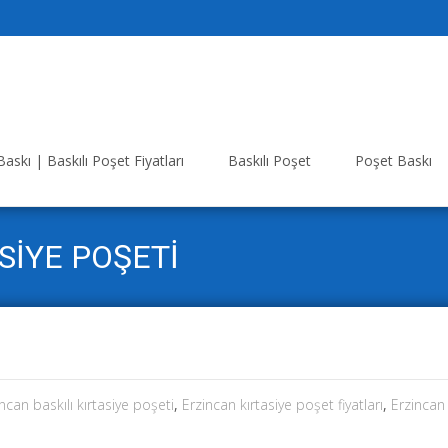
askı | Baskılı Poşet Fiyatları
Baskılı Poşet
Poşet Baskı
SİYE POŞETİ
ncan baskılı kırtasiye poşeti
,
Erzincan kırtasiye poşet fiyatları
,
Erzincan 