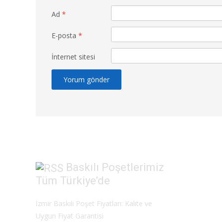
Ad
*
E-posta
*
İnternet sitesi
Baskılı Poşetlerimiz
Tüm Türkiye’de
İzmir Baskılı Poşet Fiyatları: Kalite ve
Uygun Fiyat Garantisi