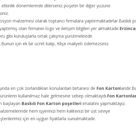
tkinlik dönemlerinde dilerseniz poşetin bir diğer yüzüne
siniz.
syon malzemesi olarak toptancı firmalara yaptırmaktadırlar.Baskılı poş
yaptırmış olan firmanın logo ve iletişim bilgileri yer almaktadır.
Erzinc
rü gibi kuruluşlarla ortak çalışma yürütmektedir.
.Bunun için ek bir ücret kalıp, Klişe maliyeti ödemezsiniz.
ışında en çok zorlandıkları konulardan birtanesi de
Fon Karton
larıdır.
rünlerin kullanılmaz hale gelmesine sebep olmaktaydı.
Fon Kartonlar
dan başlayan
Baskılı Fon Karton poşetleri
imalatını yapmaktayız.
lzemelerinde hem işyerinizi hem kalitenizi bir üst seviye
şterilerimiz için en uygun fiyatlarla sunulmaktadır.