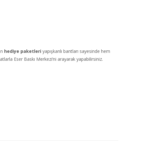
an
hediye paketleri
yapışkanlı bantları sayesinde hem
tlarla Eser Baskı Merkezi’ni arayarak yapabilirsiniz.