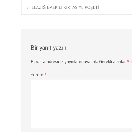
b
d
l
e
Post
←
ELAZIĞ BASKILI KIRTASİYE POŞETİ
o
o
o
n
navigation
k
Bir yanıt yazın
E-posta adresiniz yayınlanmayacak.
Gerekli alanlar
*
i
Yorum
*