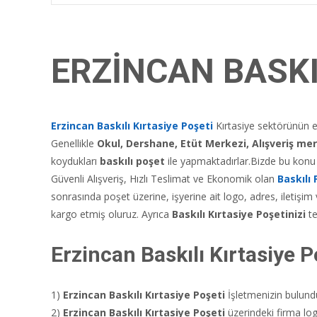
ERZİNCAN BASKI
Erzincan Baskıl
ı
Kırtasiye Poşeti
Kırtasiye sektörünün eğ
Genellikle
Okul, Dershane, Etüt Merkezi, Alışveriş mer
koydukları
baskılı poşet
ile yapmaktadırlar.Bizde bu konu 
Güvenli Alışveriş, Hızlı Teslimat ve Ekonomik olan
Baskılı 
sonrasında poşet üzerine, işyerine ait logo, adres, iletişim
kargo etmiş oluruz. Ayrıca
Baskılı Kırtasiye Poşetinizi
te
Erzincan Baskılı Kırtasiye P
1)
Erzincan
Baskılı Kırtasiye Poşeti
İşletmenizin bulunduğ
2)
Erzincan
Baskılı Kırtasiye Poşeti
üzerindeki firma logon