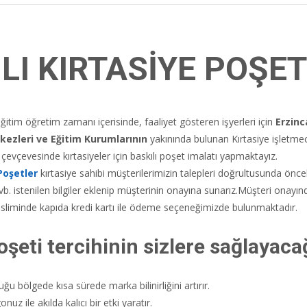
LI KIRTASİYE POŞET
itim öğretim zamanı içerisinde, faaliyet gösteren işyerleri için
Erzin
kezleri ve Eğitim Kurumlarının
yakınında bulunan Kırtasiye işletmecil
çevçevesinde kırtasiyeler için baskılı poşet imalatı yapmaktayız.
Poşetler
kırtasiye sahibi müşterilerimizin talepleri doğrultusunda önce
 vb. istenilen bilgiler eklenip müşterinin onayına sunarız.Müşteri onayı
sliminde kapıda kredi kartı ile ödeme seçeneğimizde bulunmaktadır.
oşeti tercihinin sizlere sağlayacağ
u bölgede kısa sürede marka bilinirliğini artırır.
uz ile akılda kalıcı bir etki yaratır.