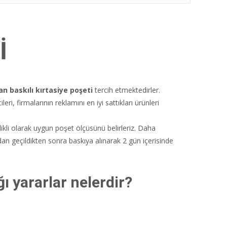
İ
can
baskılı kırtasiye poşeti
tercih etmektedirler.
eri, firmalarının reklamını en iyi sattıkları ürünleri
likli olarak uygun poşet ölçüsünü belirleriz. Daha
ndan geçildikten sonra baskıya alınarak 2 gün içerisinde
ı yararlar nelerdir?