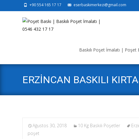
+90 554 165 17 17
eserbaskimerkezi@gmail.com
Skip
to
Baskılı Poşet İmalatı | Poşet B
content
ERZİNCAN BASKILI KIRTA
Ağustos 30, 2018
10 Kg Baskılı Poşetler
Erzi
poşet