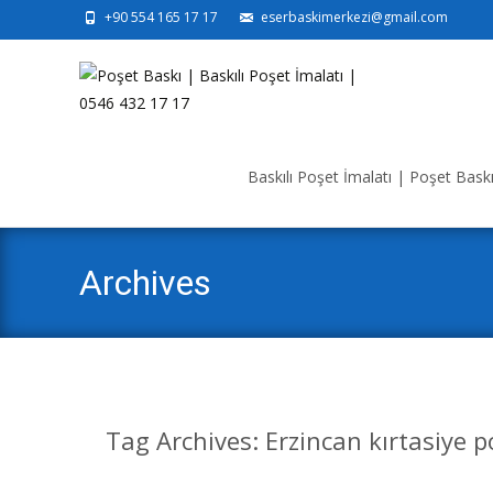
+90 554 165 17 17
eserbaskimerkezi@gmail.com
Skip
to
Baskılı Poşet İmalatı | Poşet Baskı 
content
Archives
Tag Archives: Erzincan kırtasiye p