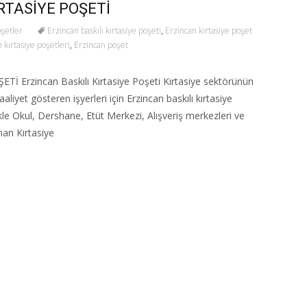
RTASİYE POŞETİ
oşetler
Erzincan baskılı kırtasiye poşeti
,
Erzincan kırtasiye poşet
 kırtasiye poşetleri
,
Erzincan poşet
 Erzincan Baskılı Kırtasiye Poşeti Kırtasiye sektörünün
liyet gösteren işyerleri için Erzincan baskılı kırtasiye
ikle Okul, Dershane, Etüt Merkezi, Alışveriş merkezleri ve
nan Kırtasiye