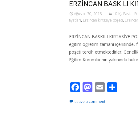
ERZİNCAN BASKILI KI
Ağustos 30, 2018
10 Kg Baskılı P
fiyatları
,
Erzincan kırtasiye poşeti
,
Erzincan
ERZİNCAN BASKILI KIRTASİYE POŞETİ
eğitim öğretim zamanı içerisinde, faa
poşeti tercih etmektedirler. Genell
Eğitim Kurumlarının yakınında bulu
Read More…
F
M
E
S
ac
as
m
h
Leave a comment
e
to
ai
ar
b
d
l
e
o
o
o
n