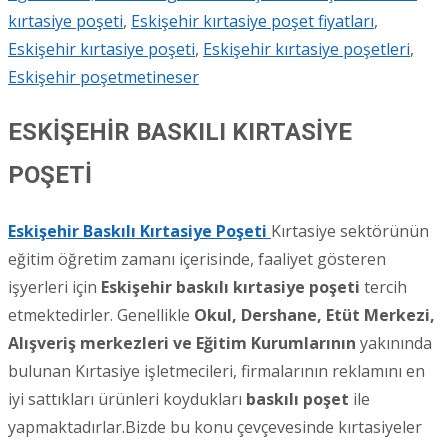
kırtasiye poşeti
,
Eskişehir kırtasiye poşet fiyatları
,
Eskişehir kırtasiye poşeti
,
Eskişehir kırtasiye poşetleri
,
Eskişehir poşet
metineser
ESKİŞEHİR BASKILI KIRTASİYE
POŞETİ
Eskişehir Baskılı Kırtasiye Poşeti
Kırtasiye sektörünün
eğitim öğretim zamanı içerisinde, faaliyet gösteren
işyerleri için
Eskişehir
baskılı kırtasiye poşeti
tercih
etmektedirler. Genellikle
Okul, Dershane, Etüt Merkezi,
Alışveriş merkezleri ve Eğitim Kurumlarının
yakınında
bulunan Kırtasiye işletmecileri, firmalarının reklamını en
iyi sattıkları ürünleri koydukları
baskılı poşet
ile
yapmaktadırlar.Bizde bu konu çevçevesinde kırtasiyeler