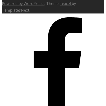
Powered by WordPress
, Theme
i-excel
by
TemplatesNext.