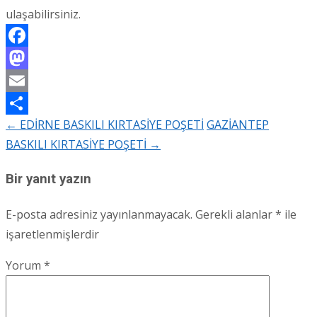
ulaşabilirsiniz.
Facebook
Mastodon
Email
←
EDİRNE BASKILI KIRTASİYE POŞETİ
GAZİANTEP
Share
Post
BASKILI KIRTASİYE POŞETİ
→
navigation
Bir yanıt yazın
E-posta adresiniz yayınlanmayacak.
Gerekli alanlar
*
ile
işaretlenmişlerdir
Yorum
*