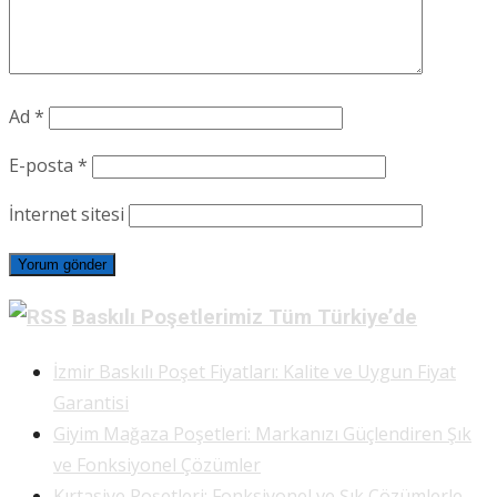
Ad
*
E-posta
*
İnternet sitesi
Baskılı Poşetlerimiz Tüm Türkiye’de
İzmir Baskılı Poşet Fiyatları: Kalite ve Uygun Fiyat
Garantisi
Giyim Mağaza Poşetleri: Markanızı Güçlendiren Şık
ve Fonksiyonel Çözümler
Kırtasiye Poşetleri: Fonksiyonel ve Şık Çözümlerle