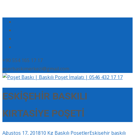
+90 554 165 17 17
eserbaskimerkezi@gmail.com
ESKİŞEHİR BASKILI
KIRTASİYE POŞETİ
Ağustos 17, 2018
10 Kg Baskılı Poşetler
Eskişehir baskılı