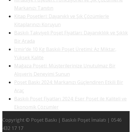
Markanızı Tanıtın
Kitap Poşetleri: Dayanıklı ve Şık Çözümlerle
Kitaplarınızı Koruyun
Baskılı Takviyeli Poşet Fiyatları: Dayanıklılık ve Şıklık
Bir Arada
İzmir’de 10 Kg Baskılı Poşet Üretimi: Az Miktar,
Yüksek Kalite
Mağaza Poşeti: Müşterilerinize Unutulmaz Bir
Alışveriş Deneyimi Sunun
Poşet Baskı 2024: Markanızı Güçlendiren Etkili Bir
Araç
Baskılı Poşet Fiyatları 2024: Eser Poşet ile Kaliteli ve
Ekonomik Çözümler
Copyright © Poşet Baskı | Baskılı Poşet İmalatı | 0546
432 17 17