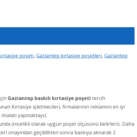
ırtasiye poşeti
,
Gaziantep kırtasiye poşetleri
,
Gaziantep
için
Gaziantep
baskılı kırtasiye poşeti
tercih
nan Kırtasiye işletmecileri, firmalarının reklamını en iyi
t imalatı yapmaktayız.
sunda öncelikli olarak uygun poşet ölçüsünü belirleriz. Daha
şteri onayından geçildikten sonra baskıya alınarak 2