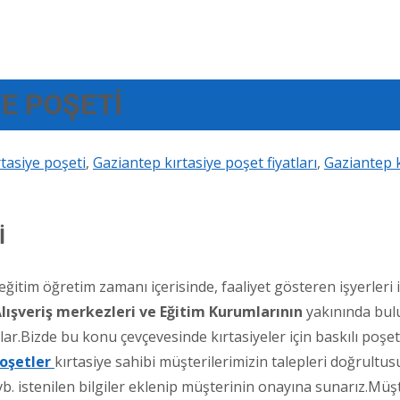
YE POŞETİ
rtasiye poşeti
,
Gaziantep kırtasiye poşet fiyatları
,
Gaziantep k
İ
ğitim öğretim zamanı içerisinde, faaliyet gösteren işyerleri 
lışveriş merkezleri ve Eğitim Kurumlarının
yakınında bulu
ar.Bizde bu konu çevçevesinde kırtasiyeler için baskılı poşe
Poşetler
kırtasiye sahibi müşterilerimizin talepleri doğrultu
 vb. istenilen bilgiler eklenip müşterinin onayına sunarız.Mü