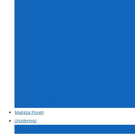
Bayburt Poşet Baskı
Karaman Poşet Baskı
Kırıkkale Poşet Baskı
Batman Poşet Baskı
Şırnak Poşet Baskı
Bartın Poşet Baskı
Ardahan Poşet Baskı
Iğdır Poşet Baskı
Yalova Poşet Baskı
Karabük Poşet Baskı
Kilis Poşet Baskı
Osmaniye Poşet Baskı
Düzce Poşet Baskı
Mağaza Poşeti
Ürünlerimiz
Baskılı Tela Örneklerimiz