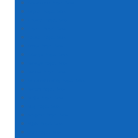
Kastamonu Poşet Baskı
Kayseri Poşet Baskı
Kırklareli Poşet Baskı
Kırşehir Poşet Baskı
Kocaeli Poşet Baskı
Konya Poşet Baskı
Kütahya Poşet Baskı
Malatya Poşet Baskı
Manisa Poşet Baskı
Kahramanmaraş Poşet Baskı
Mardin Poşet Baskı
Muğla Poşet Baskı
Muş Poşet Baskı
Nevşehir Poşet Baskı
Niğde Poşet Baskı
Ordu Poşet Baskı