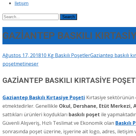
İletişim
Search
for:
GAZİANTEP BASKILI KIRTASİ
Ağustos 17, 2018
10 Kg Baskılı Poşetler
Gaziantep baskılı kı
poşet
metineser
GAZİANTEP BASKILI KIRTASİYE POŞET
Gaziantep Baskılı Kırtasiye Poşeti
Kırtasiye sektörünün e
etmektedirler. Genellikle
Okul, Dershane, Etüt Merkezi, A
sattıkları ürünleri koydukları
baskılı poşet
ile yapmaktadırl
Güvenli Alışveriş, Hızlı Teslimat ve Ekonomik olan
Baskılı 
sonrasında poşet üzerine, işyerine ait logo, adres, iletişim