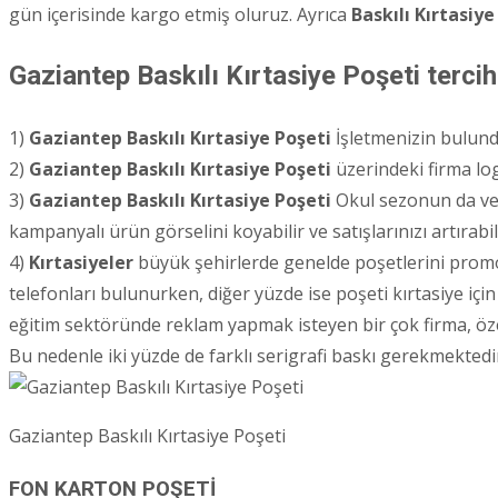
gün içerisinde kargo etmiş oluruz. Ayrıca
Baskılı Kırtasiye
Gaziantep Baskılı Kırtasiye Poşeti tercih
1)
Gaziantep
Baskılı Kırtasiye Poşeti
İşletmenizin bulundu
2)
Gaziantep
Baskılı Kırtasiye Poşeti
üzerindeki firma logo
3)
Gaziantep
Baskılı Kırtasiye Poşeti
Okul sezonun da ve 
kampanyalı ürün görselini koyabilir ve satışlarınızı artırabili
4)
Kırtasiyeler
büyük şehirlerde genelde poşetlerini promos
telefonları bulunurken, diğer yüzde ise poşeti kırtasiye için 
eğitim sektöründe reklam yapmak isteyen bir çok firma, öze
Bu nedenle iki yüzde de farklı serigrafi baskı gerekmektedir
Gaziantep Baskılı Kırtasiye Poşeti
FON KARTON POŞETİ