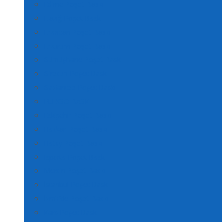
Edirne Poşet Baskı
Elazığ Poşet Baskı
Erzincan Poşet Baskı
Erzurum Poşet Baskı
Gümüşhane Poşet Baskı
Giresun Poşet Baskı
Gaziantep Poşet Baskı
FLEKSO BASKI
Eskişehir Poşet Baskı
Hakkari Poşet Baskı
Hatay Poşet Baskı
Isparta Poşet Baskı
Mersin Poşet Baskı
İstanbul Poşet Baskı
İzmir’de Poşet Baskı
Kars Poşet Baskı