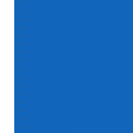
Rize Poşet Baskı
Sakarya Poşet Baskı
Samsun Poşet Baskı
Siirt Poşet Baskı
Sinop Poşet Baskı
Sivas Poşet Baskı
Tekirdağ Poşet Baskı
Tokat Poşet Baskı
Trabzon Poşet Baskı
Tunceli Poşet Baskı
Şanlıurfa Poşet Baskı
Uşak Poşet Baskı
Van Poşet Baskı
Yozgat Poşet Baskı
Zonguldak Poşet Baskı
AKSARAY POŞET BASKI