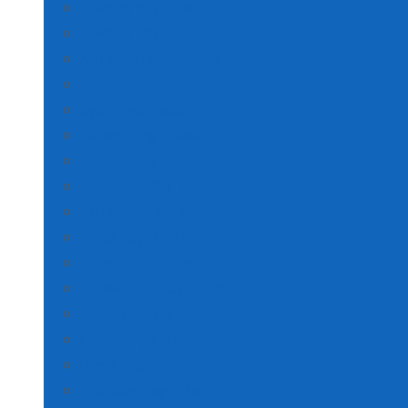
AMASYA POŞET BASKI
ANKARA POŞET BASKI
ANTALYA POŞET BASKI
Artvin Poşet Baskı
Aydın Poşet Baskı
Balıkesir Poşet Baskı
BİLECİK POŞET BASKI
BİNGÖL POŞET BASKI
BİTLİS POŞET BASKI
BOLU POŞET BASKI
BURSA POŞET BASKI
ÇANAKKALE POŞET BASKI
ÇANKIRI POŞET BASKI
Çorum Poşet Baskı
Denizli Poşet Baskı
Diyarbakır Poşet Baskı