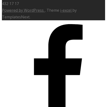
432 17 17
Powered by WordPress
, Theme
i-excel
by
TemplatesNext.