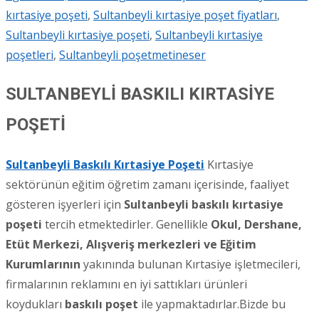
kırtasiye poşeti
,
Sultanbeyli kırtasiye poşet fiyatları
,
Sultanbeyli kırtasiye poşeti
,
Sultanbeyli kırtasiye
poşetleri
,
Sultanbeyli poşet
metineser
SULTANBEYLİ BASKILI KIRTASİYE
POŞETİ
Sultanbeyli Baskılı Kırtasiye Poşeti
Kırtasiye
sektörünün eğitim öğretim zamanı içerisinde, faaliyet
gösteren işyerleri için
Sultanbeyli
baskılı kırtasiye
poşeti
tercih etmektedirler. Genellikle
Okul, Dershane,
Etüt Merkezi, Alışveriş merkezleri ve Eğitim
Kurumlarının
yakınında bulunan Kırtasiye işletmecileri,
firmalarının reklamını en iyi sattıkları ürünleri
koydukları
baskılı poşet
ile yapmaktadırlar.Bizde bu