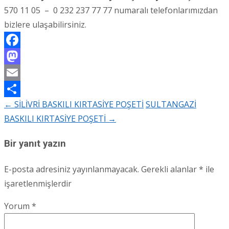
570 11 05 – 0 232 237 77 77 numaralı telefonlarımızdan
bizlere ulaşabilirsiniz.
Facebook
Mastodon
Email
←
SİLİVRİ BASKILI KIRTASİYE POŞETİ
SULTANGAZİ
Share
Post
BASKILI KIRTASİYE POŞETİ
→
navigation
Bir yanıt yazın
E-posta adresiniz yayınlanmayacak.
Gerekli alanlar
*
ile
işaretlenmişlerdir
Yorum
*