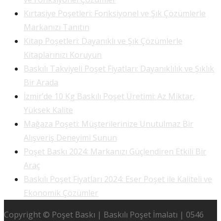
Kırtasiye Poşetleri: Fonksiyonel ve Şık Çözümlerle
Markanızı Tanıtın
Kitap Poşetleri: Dayanıklı ve Şık Çözümlerle
Kitaplarınızı Koruyun
Baskılı Takviyeli Poşet Fiyatları: Dayanıklılık ve Şıklık
Bir Arada
İzmir’de 10 Kg Baskılı Poşet Üretimi: Az Miktar,
Yüksek Kalite
Mağaza Poşeti: Müşterilerinize Unutulmaz Bir
Alışveriş Deneyimi Sunun
Poşet Baskı 2024: Markanızı Güçlendiren Etkili Bir
Araç
Baskılı Poşet Fiyatları 2024: Eser Poşet ile Kaliteli ve
Ekonomik Çözümler
Copyright © Poşet Baskı | Baskılı Poşet İmalatı | 0546