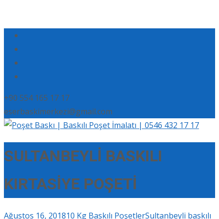
+90 554 165 17 17
eserbaskimerkezi@gmail.com
SULTANBEYLİ BASKILI
KIRTASİYE POŞETİ
Ağustos 16, 2018
10 Kg Baskılı Poşetler
Sultanbeyli baskılı