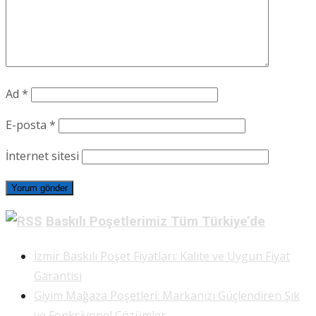
Ad
*
E-posta
*
İnternet sitesi
Baskılı Poşetlerimiz Tüm Türkiye’de
İzmir Baskılı Poşet Fiyatları: Kalite ve Uygun Fiyat
Garantisi
Giyim Mağaza Poşetleri: Markanızı Güçlendiren Şık
ve Fonksiyonel Çözümler