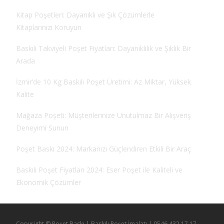
Kitap Poşetleri: Dayanıklı ve Şık Çözümlerle
Kitaplarınızı Koruyun
Baskılı Takviyeli Poşet Fiyatları: Dayanıklılık ve Şıklık Bir
Arada
İzmir’de 10 Kg Baskılı Poşet Üretimi: Az Miktar, Yüksek
Kalite
Mağaza Poşeti: Müşterilerinize Unutulmaz Bir Alışveriş
Deneyimi Sunun
Poşet Baskı 2024: Markanızı Güçlendiren Etkili Bir Araç
Baskılı Poşet Fiyatları 2024: Eser Poşet ile Kaliteli ve
Ekonomik Çözümler
Copyright © Poşet Baskı | Baskılı Poşet İmalatı | 0546 432 17 17