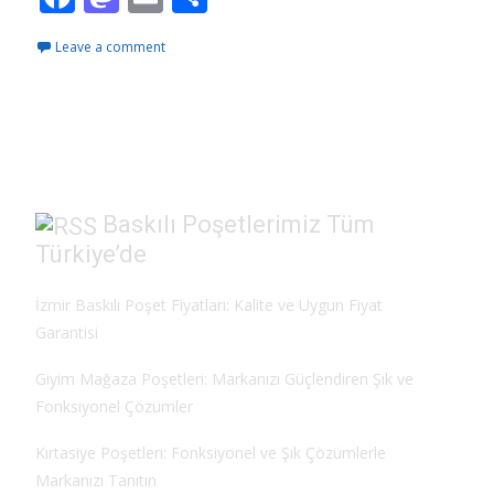
ac
as
m
h
Leave a comment
e
to
ai
ar
b
d
l
e
o
o
o
n
k
Baskılı Poşetlerimiz Tüm
Türkiye’de
İzmir Baskılı Poşet Fiyatları: Kalite ve Uygun Fiyat
Garantisi
Giyim Mağaza Poşetleri: Markanızı Güçlendiren Şık ve
Fonksiyonel Çözümler
Kırtasiye Poşetleri: Fonksiyonel ve Şık Çözümlerle
Markanızı Tanıtın