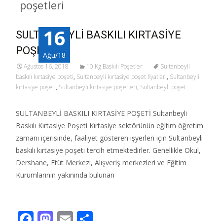
poşetleri
16
SULTANBEYLİ BASKILI KIRTASİYE
POŞETİ
Ağu/18
Ağustos 16, 2018
10 Kg Baskılı Poşetler
Sultanbeyli
baskılı kırtasiye poşeti
,
Sultanbeyli kırtasiye poşet fiyatları
,
Sultanbeyli
kırtasiye poşeti
,
Sultanbeyli kırtasiye poşetleri
,
Sultanbeyli poşet
SULTANBEYLİ BASKILI KIRTASİYE POŞETİ Sultanbeyli
Baskılı Kırtasiye Poşeti Kırtasiye sektörünün eğitim öğretim
zamanı içerisinde, faaliyet gösteren işyerleri için Sultanbeyli
baskılı kırtasiye poşeti tercih etmektedirler. Genellikle Okul,
Dershane, Etüt Merkezi, Alışveriş merkezleri ve Eğitim
Kurumlarının yakınında bulunan
Read More…
F
M
E
S