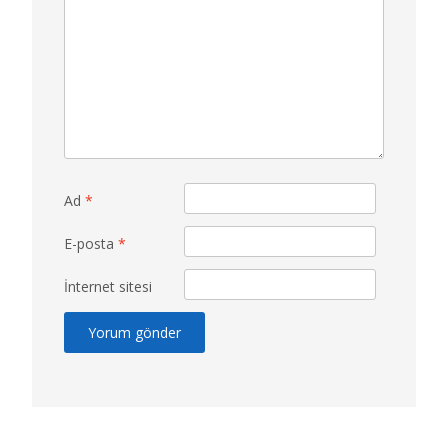
Ad
*
E-posta
*
İnternet sitesi