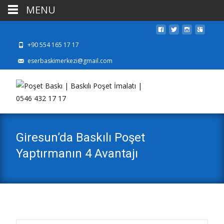
MENU
+90 554 165 17 17
eserbaskimerkezi@gmail.com
Giresun’da Baskılı Poşet
Yaptırmanın 4 Avantajı