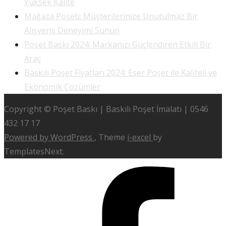
Yüksek Kalite
Mağaza Poşeti: Müşterilerinize Unutulmaz Bir
Alışveriş Deneyimi Sunun
Poşet Baskı 2024: Markanızı Güçlendiren Etkili Bir
Araç
Baskılı Poşet Fiyatları 2024: Eser Poşet ile Kaliteli ve
Ekonomik Çözümler
Copyright © Poşet Baskı | Baskılı Poşet İmalatı | 0546
432 17 17
Powered by WordPress
, Theme
i-excel
by
TemplatesNext.