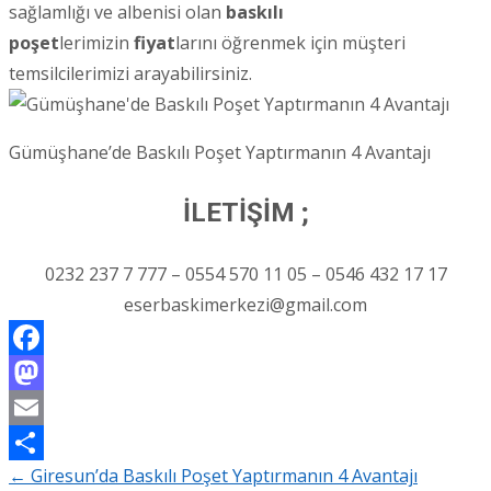
sağlamlığı ve albenisi olan
baskılı
poşet
lerimizin
fiyat
larını öğrenmek için müşteri
temsilcilerimizi arayabilirsiniz.
Gümüşhane’de Baskılı Poşet Yaptırmanın 4 Avantajı
İLETİŞİM ;
0232 237 7 777 – 0554 570 11 05 – 0546 432 17 17
eserbaskimerkezi@gmail.com
Facebook
Mastodon
Email
←
Giresun’da Baskılı Poşet Yaptırmanın 4 Avantajı
Share
Post