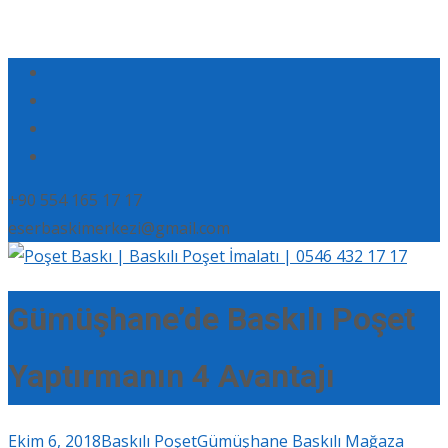
+90 554 165 17 17
eserbaskimerkezi@gmail.com
Gümüşhane’de Baskılı Poşet
Yaptırmanın 4 Avantajı
Ekim 6, 2018
Baskılı Poşet
Gümüşhane Baskılı Mağaza