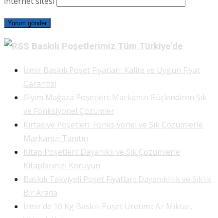
İnternet sitesi
Baskılı Poşetlerimiz Tüm Türkiye’de
İzmir Baskılı Poşet Fiyatları: Kalite ve Uygun Fiyat
Garantisi
Giyim Mağaza Poşetleri: Markanızı Güçlendiren Şık
ve Fonksiyonel Çözümler
Kırtasiye Poşetleri: Fonksiyonel ve Şık Çözümlerle
Markanızı Tanıtın
Kitap Poşetleri: Dayanıklı ve Şık Çözümlerle
Kitaplarınızı Koruyun
Baskılı Takviyeli Poşet Fiyatları: Dayanıklılık ve Şıklık
Bir Arada
İzmir’de 10 Kg Baskılı Poşet Üretimi: Az Miktar,