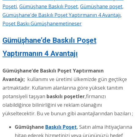
Poşeti
,
Gümüşhane Baskılı Poşet
,
Gümüşhane poşet
,
Gümüşhane'de Baskılı Poşet Yaptırmanın 4 Avantajı
,
Poşet Baskı Gümüşhane
metineser
Gümüşhane’de Baskılı Poşet
Yaptırmanın 4 Avantajı
Gümüşhane’de Baskılı Poşet Yaptırmanın
Avantajı;
kullanımı ve üretimi ülkemizde gün geçtikçe
artmaktadır. Kullanım alanlarına göre yüksek tanıtım
potansiyeli taşıyan
baskılı poşetler
,firmanızı
olabildiğince bilinirliğini ve reklam olanağını
yükseltecektir. Bu ve bunun gibi avantajlarından bazıları ;
Gümüşhane
Baskılı Poşet
, Satın alma ihtiyaçlarına
hitap ederek hizmetinizi veya ürününüzü hedef