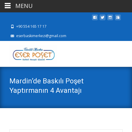
MENU
+90 554 165 17 17
eserbaskimerkezi@gmail.com
Mardin’de Baskılı Poşet
Yaptırmanın 4 Avantajı