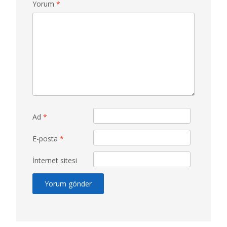
Yorum
*
Ad
*
E-posta
*
İnternet sitesi