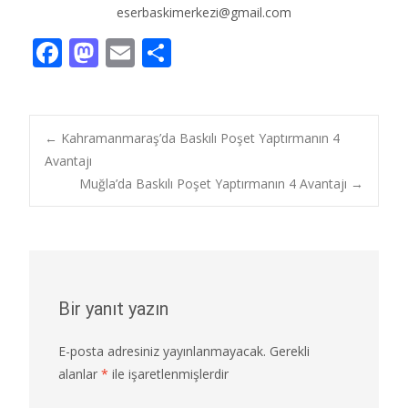
eserbaskimerkezi@gmail.com
F
M
E
S
ac
as
m
h
e
to
ai
ar
b
d
l
e
Post
←
Kahramanmaraş’da Baskılı Poşet Yaptırmanın 4
o
o
Avantajı
Muğla’da Baskılı Poşet Yaptırmanın 4 Avantajı
→
o
n
navigation
k
Bir yanıt yazın
E-posta adresiniz yayınlanmayacak.
Gerekli
alanlar
*
ile işaretlenmişlerdir