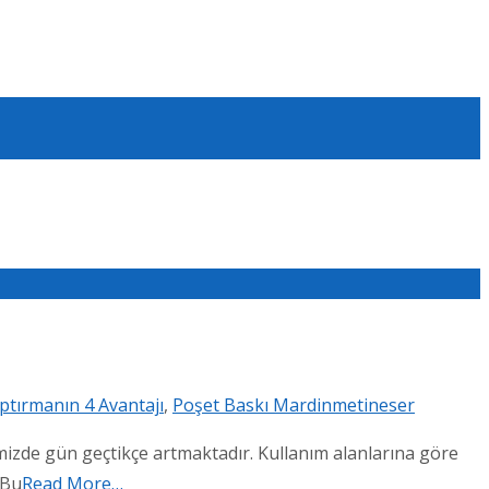
ptırmanın 4 Avantajı
,
Poşet Baskı Mardin
metineser
mizde gün geçtikçe artmaktadır. Kullanım alanlarına göre
 Bu
Read More…