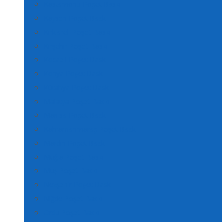
Kastamonu Poşet Baskı
Kayseri Poşet Baskı
Kırklareli Poşet Baskı
Kırşehir Poşet Baskı
Kocaeli Poşet Baskı
Konya Poşet Baskı
Kütahya Poşet Baskı
Malatya Poşet Baskı
Manisa Poşet Baskı
Kahramanmaraş Poşet Baskı
Mardin Poşet Baskı
Muğla Poşet Baskı
Muş Poşet Baskı
Nevşehir Poşet Baskı
Niğde Poşet Baskı
Ordu Poşet Baskı