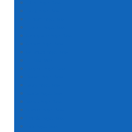
Edirne Poşet Baskı
Elazığ Poşet Baskı
Erzincan Poşet Baskı
Erzurum Poşet Baskı
Gümüşhane Poşet Baskı
Giresun Poşet Baskı
Gaziantep Poşet Baskı
FLEKSO BASKI
Eskişehir Poşet Baskı
Hakkari Poşet Baskı
Hatay Poşet Baskı
Isparta Poşet Baskı
Mersin Poşet Baskı
İstanbul Poşet Baskı
İzmir’de Poşet Baskı
Kars Poşet Baskı