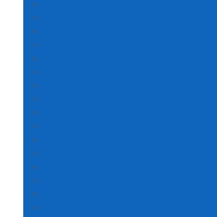
Rize Poşet Baskı
Sakarya Poşet Baskı
Samsun Poşet Baskı
Siirt Poşet Baskı
Sinop Poşet Baskı
Sivas Poşet Baskı
Tekirdağ Poşet Baskı
Tokat Poşet Baskı
Trabzon Poşet Baskı
Tunceli Poşet Baskı
Şanlıurfa Poşet Baskı
Uşak Poşet Baskı
Van Poşet Baskı
Yozgat Poşet Baskı
Zonguldak Poşet Baskı
AKSARAY POŞET BASKI