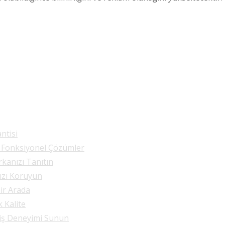
ntisi
e Fonksiyonel Çözümler
rkanızı Tanıtın
nızı Koruyun
Bir Arada
k Kalite
riş Deneyimi Sunun