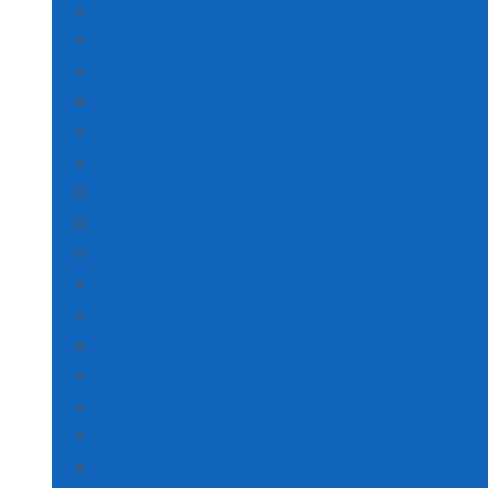
AMASYA POŞET BASKI
ANKARA POŞET BASKI
ANTALYA POŞET BASKI
Artvin Poşet Baskı
Aydın Poşet Baskı
Balıkesir Poşet Baskı
BİLECİK POŞET BASKI
BİNGÖL POŞET BASKI
BİTLİS POŞET BASKI
BOLU POŞET BASKI
BURSA POŞET BASKI
ÇANAKKALE POŞET BASKI
ÇANKIRI POŞET BASKI
Çorum Poşet Baskı
Denizli Poşet Baskı
Diyarbakır Poşet Baskı