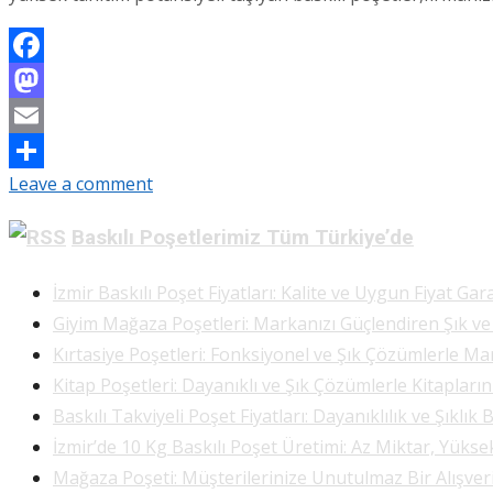
Facebook
Mastodon
Email
Leave a comment
Share
Baskılı Poşetlerimiz Tüm Türkiye’de
İzmir Baskılı Poşet Fiyatları: Kalite ve Uygun Fiyat Gara
Giyim Mağaza Poşetleri: Markanızı Güçlendiren Şık v
Kırtasiye Poşetleri: Fonksiyonel ve Şık Çözümlerle Ma
Kitap Poşetleri: Dayanıklı ve Şık Çözümlerle Kitapları
Baskılı Takviyeli Poşet Fiyatları: Dayanıklılık ve Şıklık 
İzmir’de 10 Kg Baskılı Poşet Üretimi: Az Miktar, Yükse
Mağaza Poşeti: Müşterilerinize Unutulmaz Bir Alışve