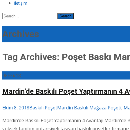
İletişim
Search
for:
Archives
Tag Archives: Poşet Baskı Ma
08
Eki/18
Mardin’de Baskılı Poşet Yaptırmanın 4 A
Ekim 8, 2018
Baskılı Poşet
Mardin Baskılı Mağaza Poşeti
,
Ma
Mardin’de Baskılı Poşet Yaptırmanın 4 Avantajı Mardin’de B
yüksek tanıtım potansiyeli taşıyan baskılı poşetler,firmanızı 