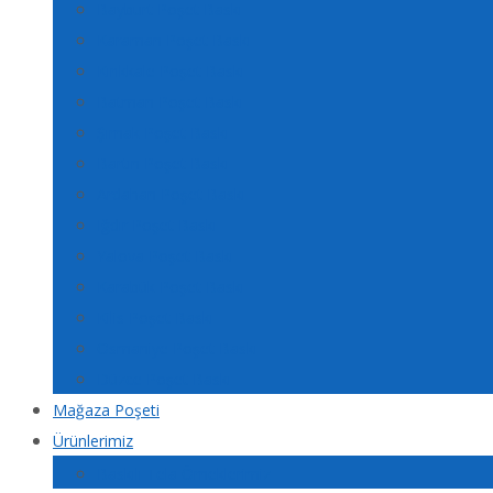
Bayburt Poşet Baskı
Karaman Poşet Baskı
Kırıkkale Poşet Baskı
Batman Poşet Baskı
Şırnak Poşet Baskı
Bartın Poşet Baskı
Ardahan Poşet Baskı
Iğdır Poşet Baskı
Yalova Poşet Baskı
Karabük Poşet Baskı
Kilis Poşet Baskı
Osmaniye Poşet Baskı
Düzce Poşet Baskı
Mağaza Poşeti
Ürünlerimiz
Baskılı Tela Örneklerimiz