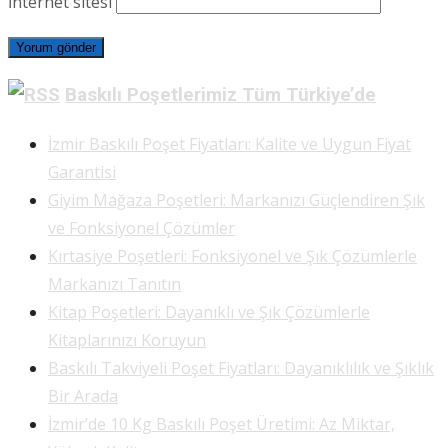
İnternet sitesi
Baskılı Poşetlerimiz Tüm Türkiye’de
İzmir Baskılı Poşet Fiyatları: Kalite ve Uygun Fiyat
Garantisi
Giyim Mağaza Poşetleri: Markanızı Güçlendiren Şık
ve Fonksiyonel Çözümler
Kırtasiye Poşetleri: Fonksiyonel ve Şık Çözümlerle
Markanızı Tanıtın
Kitap Poşetleri: Dayanıklı ve Şık Çözümlerle
Kitaplarınızı Koruyun
Baskılı Takviyeli Poşet Fiyatları: Dayanıklılık ve Şıklık
Bir Arada
İzmir’de 10 Kg Baskılı Poşet Üretimi: Az Miktar,