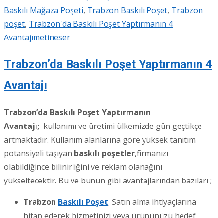
Baskılı Mağaza Poşeti
,
Trabzon Baskılı Poşet
,
Trabzon
poşet
,
Trabzon'da Baskılı Poşet Yaptırmanın 4
Avantajı
metineser
Trabzon’da Baskılı Poşet Yaptırmanın 4
Avantajı
Trabzon’da Baskılı Poşet Yaptırmanın
Avantajı;
kullanımı ve üretimi ülkemizde gün geçtikçe
artmaktadır. Kullanım alanlarına göre yüksek tanıtım
potansiyeli taşıyan
baskılı poşetler
,firmanızı
olabildiğince bilinirliğini ve reklam olanağını
yükseltecektir. Bu ve bunun gibi avantajlarından bazıları ;
Trabzon
Baskılı Poşet
, Satın alma ihtiyaçlarına
hitap ederek hizmetinizi veya ürününüzü hedef