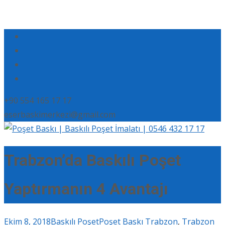
+90 554 165 17 17
eserbaskimerkezi@gmail.com
Trabzon’da Baskılı Poşet
Yaptırmanın 4 Avantajı
Ekim 8, 2018
Baskılı Poşet
Poşet Baskı Trabzon
,
Trabzon