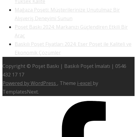
Yüksek Kalite
Mağaza Poşeti: Müşterilerinize Unutulmaz Bir
Alışveriş Deneyimi Sunun
Poşet Baskı 2024: Markanızı Güçlendiren Etkili Bir
Araç
Baskılı Poşet Fiyatları 2024: Eser Poşet ile Kaliteli ve
Ekonomik Çözümler
Copyright © Poşet Baskı | Baskılı Poşet İmalatı | 0546
432 17 17
Powered by WordPress
, Theme
i-excel
by
TemplatesNext.