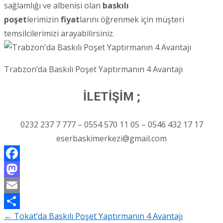
sağlamlığı ve albenisi olan
baskılı
poşet
lerimizin
fiyat
larını öğrenmek için müşteri
temsilcilerimizi arayabilirsiniz.
Trabzon’da Baskılı Poşet Yaptırmanın 4 Avantajı
İLETİŞİM ;
0232 237 7 777 – 0554 570 11 05 – 0546 432 17 17
eserbaskimerkezi@gmail.com
Facebook
Mastodon
Email
←
Tokat’da Baskılı Poşet Yaptırmanın 4 Avantajı
Share
Post