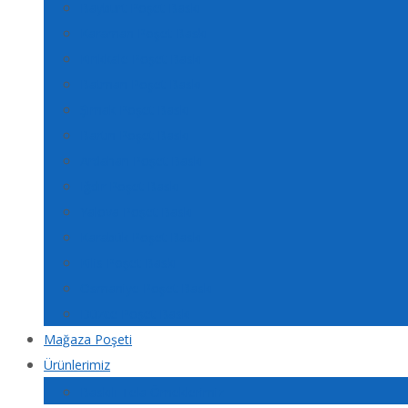
Bayburt Poşet Baskı
Karaman Poşet Baskı
Kırıkkale Poşet Baskı
Batman Poşet Baskı
Şırnak Poşet Baskı
Bartın Poşet Baskı
Ardahan Poşet Baskı
Iğdır Poşet Baskı
Yalova Poşet Baskı
Karabük Poşet Baskı
Kilis Poşet Baskı
Osmaniye Poşet Baskı
Düzce Poşet Baskı
Mağaza Poşeti
Ürünlerimiz
Baskılı Tela Örneklerimiz