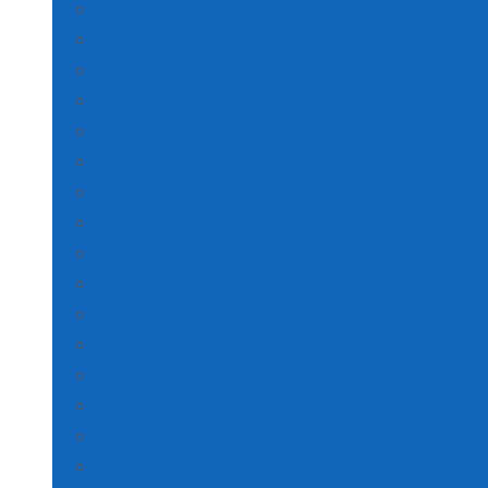
Edirne Poşet Baskı
Elazığ Poşet Baskı
Erzincan Poşet Baskı
Erzurum Poşet Baskı
Gümüşhane Poşet Baskı
Giresun Poşet Baskı
Gaziantep Poşet Baskı
FLEKSO BASKI
Eskişehir Poşet Baskı
Hakkari Poşet Baskı
Hatay Poşet Baskı
Isparta Poşet Baskı
Mersin Poşet Baskı
İstanbul Poşet Baskı
İzmir’de Poşet Baskı
Kars Poşet Baskı