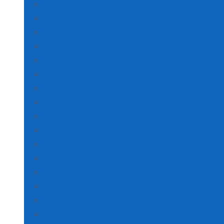
Kastamonu Poşet Baskı
Kayseri Poşet Baskı
Kırklareli Poşet Baskı
Kırşehir Poşet Baskı
Kocaeli Poşet Baskı
Konya Poşet Baskı
Kütahya Poşet Baskı
Malatya Poşet Baskı
Manisa Poşet Baskı
Kahramanmaraş Poşet Baskı
Mardin Poşet Baskı
Muğla Poşet Baskı
Muş Poşet Baskı
Nevşehir Poşet Baskı
Niğde Poşet Baskı
Ordu Poşet Baskı