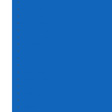
Rize Poşet Baskı
Sakarya Poşet Baskı
Samsun Poşet Baskı
Siirt Poşet Baskı
Sinop Poşet Baskı
Sivas Poşet Baskı
Tekirdağ Poşet Baskı
Tokat Poşet Baskı
Trabzon Poşet Baskı
Tunceli Poşet Baskı
Şanlıurfa Poşet Baskı
Uşak Poşet Baskı
Van Poşet Baskı
Yozgat Poşet Baskı
Zonguldak Poşet Baskı
AKSARAY POŞET BASKI