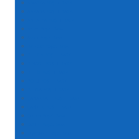
AMASYA POŞET BASKI
ANKARA POŞET BASKI
ANTALYA POŞET BASKI
Artvin Poşet Baskı
Aydın Poşet Baskı
Balıkesir Poşet Baskı
BİLECİK POŞET BASKI
BİNGÖL POŞET BASKI
BİTLİS POŞET BASKI
BOLU POŞET BASKI
BURSA POŞET BASKI
ÇANAKKALE POŞET BASKI
ÇANKIRI POŞET BASKI
Çorum Poşet Baskı
Denizli Poşet Baskı
Diyarbakır Poşet Baskı