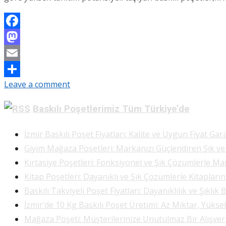
Facebook
Mastodon
Email
Leave a comment
Share
Baskılı Poşetlerimiz Tüm Türkiye’de
İzmir Baskılı Poşet Fiyatları: Kalite ve Uygun Fiyat Gara
Giyim Mağaza Poşetleri: Markanızı Güçlendiren Şık v
Kırtasiye Poşetleri: Fonksiyonel ve Şık Çözümlerle Ma
Kitap Poşetleri: Dayanıklı ve Şık Çözümlerle Kitapları
Baskılı Takviyeli Poşet Fiyatları: Dayanıklılık ve Şıklık 
İzmir’de 10 Kg Baskılı Poşet Üretimi: Az Miktar, Yükse
Mağaza Poşeti: Müşterilerinize Unutulmaz Bir Alışve