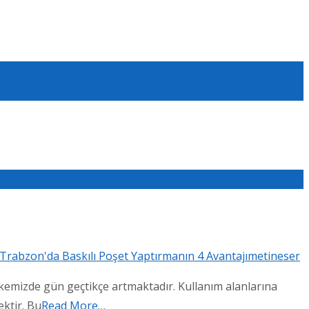
Trabzon'da Baskılı Poşet Yaptırmanın 4 Avantajı
metineser
lkemizde gün geçtikçe artmaktadır. Kullanım alanlarına
ektir. Bu
Read More…