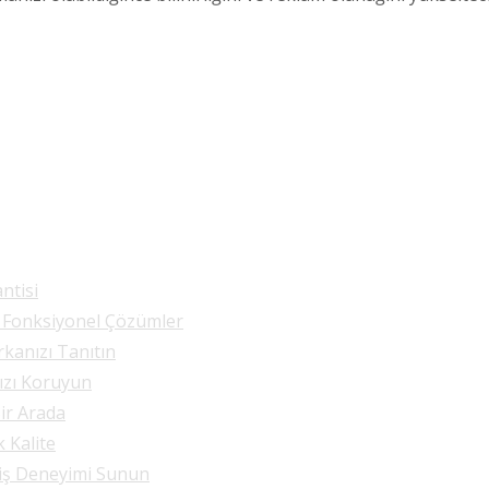
ntisi
e Fonksiyonel Çözümler
rkanızı Tanıtın
nızı Koruyun
Bir Arada
k Kalite
riş Deneyimi Sunun