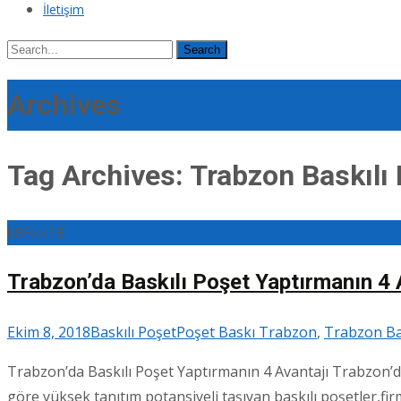
İletişim
Search
for:
Archives
Tag Archives: Trabzon Baskılı
08
Eki/18
Trabzon’da Baskılı Poşet Yaptırmanın 4 
Ekim 8, 2018
Baskılı Poşet
Poşet Baskı Trabzon
,
Trabzon Ba
Trabzon’da Baskılı Poşet Yaptırmanın 4 Avantajı Trabzon’da
göre yüksek tanıtım potansiyeli taşıyan baskılı poşetler,firm