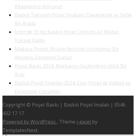
Kitaplarınızı Koruyun
Baskılı Takviyeli Poşet Fiyatları: Dayanıklılık ve Şıklık
Bir Arada
İzmir’de 10 Kg Baskılı Poşet Üretimi: Az Miktar,
Yüksek Kalite
Mağaza Poşeti: Müşterilerinize Unutulmaz Bir
Alışveriş Deneyimi Sunun
Poşet Baskı 2024: Markanızı Güçlendiren Etkili Bir
Araç
Baskılı Poşet Fiyatları 2024: Eser Poşet ile Kaliteli ve
Ekonomik Çözümler
Copyright © Poşet Baskı | Baskılı Poşet İmalatı | 0546
432 17 17
Powered by WordPress
, Theme
i-excel
by
TemplatesNext.