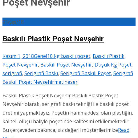
Poşet Nevşehir
01
Kas/18
Baskılı Plastik Poşet Nevşehir
Kasım 1, 2018
Genel
10 kg baskılı poşet
,
Baskılı Plastik
Poşet Nevşehir
,
Baskılı Poşet Nevşehir
,
Düşük Kg Poşet
,
serigrafi
,
Serigrafi Baskı
,
Serigrafi Baskılı Poşet
,
Serigrafi
Baskılı Poşet Nevşehir
metineser
Baskılı Plastik Poşet Nevşehir Baskılı Plastik Poşet
Nevşehir olarak, serigrafi baskı tekniği ile baskılı poşet
üretimi yapmaktayız. Poşetin hammaddesi olan plastiğin,
kaliteli oluşu haliyle poşetinde kalitesini etkilemektedir.
Bu çerçeveden bakınca, siz değerli müşterilerimize
Read