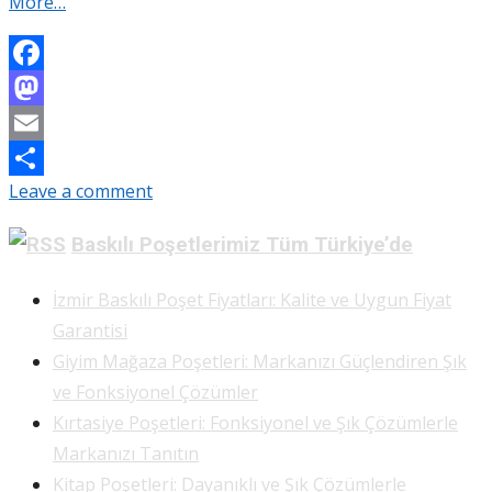
More…
Facebook
Mastodon
Email
Leave a comment
Share
Baskılı Poşetlerimiz Tüm Türkiye’de
İzmir Baskılı Poşet Fiyatları: Kalite ve Uygun Fiyat
Garantisi
Giyim Mağaza Poşetleri: Markanızı Güçlendiren Şık
ve Fonksiyonel Çözümler
Kırtasiye Poşetleri: Fonksiyonel ve Şık Çözümlerle
Markanızı Tanıtın
Kitap Poşetleri: Dayanıklı ve Şık Çözümlerle