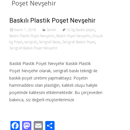
Poşet Nevşehir
Baskılı Plastik Poşet Nevşehir
Kasım 1, 2018
Genel
10 kg baskılı poşet
,
Baskılı Plastik Poşet Nevşehir
,
Baskılı Poşet Nevşehir
,
Düşük
Kg Poşet
,
serigrafi
,
Serigrafi Baskı
,
Serigrafi Baskılı Poşet
,
Serigrafi Baskılı Poşet Nevşehir
Baskılı Plastik Poşet Nevşehir Baskılı Plastik
Poşet Nevşehir olarak, serigrafi baskı tekniği ile
baskılı poşet üretimi yapmaktayız. Poşetin
hammaddesi olan plastiğin, kaliteli oluşu haliyle
poşetinde kalitesini etkilemektedir. Bu çerçeveden
bakınca, siz değerli müşterilerimize
Read More…
F
M
E
S