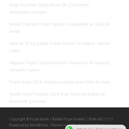
Kitap Poşetleri: Dayanıklı ve Şık Çözümlerle
Kitaplarınızı Koruyun
Baskılı Takviyeli Poşet Fiyatları: Dayanıklılık ve Şıklık Bir
Arada
İzmir’de 10 Kg Baskılı Poşet Üretimi: Az Miktar, Yüksek
Kalite
Mağaza Poşeti: Müşterilerinize Unutulmaz Bir Alışveriş
Deneyimi Sunun
Poşet Baskı 2024: Markanızı Güçlendiren Etkili Bir Araç
Baskılı Poşet Fiyatları 2024: Eser Poşet ile Kaliteli ve
Ekonomik Çözümler
Copyright © Poşet Baskı | Baskılı Poşet İmalatı | 0546 432 17 17
Powered by WordPress
, Theme
i-excel
by TemplatesNext.