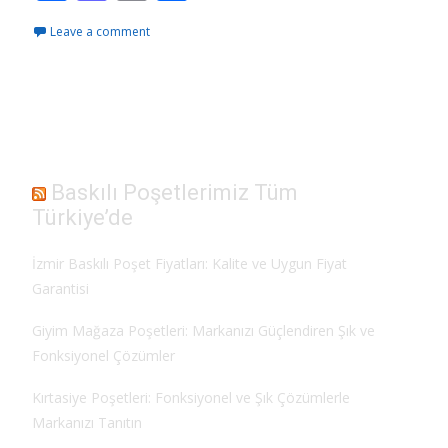
ac
as
m
h
Leave a comment
e
to
ai
ar
b
d
l
e
o
o
o
n
k
Baskılı Poşetlerimiz Tüm
Türkiye’de
İzmir Baskılı Poşet Fiyatları: Kalite ve Uygun Fiyat
Garantisi
Giyim Mağaza Poşetleri: Markanızı Güçlendiren Şık ve
Fonksiyonel Çözümler
Kırtasiye Poşetleri: Fonksiyonel ve Şık Çözümlerle
Markanızı Tanıtın