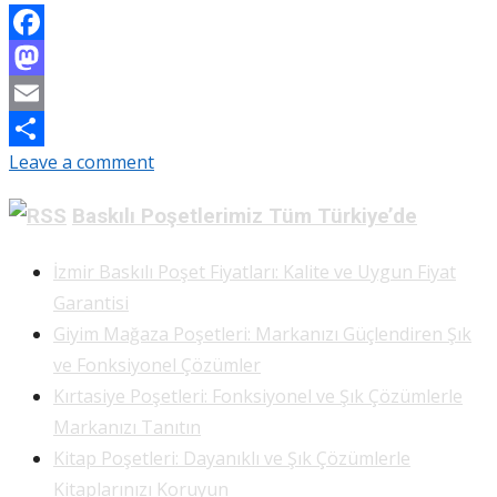
Facebook
Mastodon
Email
Leave a comment
Share
Baskılı Poşetlerimiz Tüm Türkiye’de
İzmir Baskılı Poşet Fiyatları: Kalite ve Uygun Fiyat
Garantisi
Giyim Mağaza Poşetleri: Markanızı Güçlendiren Şık
ve Fonksiyonel Çözümler
Kırtasiye Poşetleri: Fonksiyonel ve Şık Çözümlerle
Markanızı Tanıtın
Kitap Poşetleri: Dayanıklı ve Şık Çözümlerle
Kitaplarınızı Koruyun