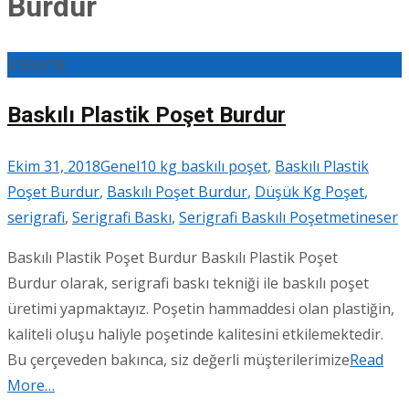
Burdur
31
Eki/18
Baskılı Plastik Poşet Burdur
Ekim 31, 2018
Genel
10 kg baskılı poşet
,
Baskılı Plastik
Poşet Burdur
,
Baskılı Poşet Burdur
,
Düşük Kg Poşet
,
serigrafi
,
Serigrafi Baskı
,
Serigrafi Baskılı Poşet
metineser
Baskılı Plastik Poşet Burdur Baskılı Plastik Poşet
Burdur olarak, serigrafi baskı tekniği ile baskılı poşet
üretimi yapmaktayız. Poşetin hammaddesi olan plastiğin,
kaliteli oluşu haliyle poşetinde kalitesini etkilemektedir.
Bu çerçeveden bakınca, siz değerli müşterilerimize
Read
More…