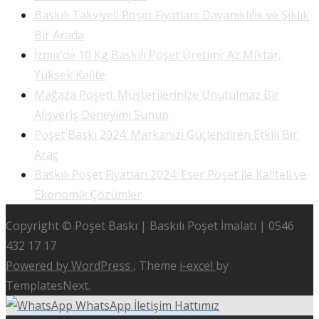
Baskılı Takviyeli Poşet Fiyatları: Dayanıklılık ve Şıklık
Bir Arada
İzmir’de 10 Kg Baskılı Poşet Üretimi: Az Miktar,
Yüksek Kalite
Mağaza Poşeti: Müşterilerinize Unutulmaz Bir
Alışveriş Deneyimi Sunun
Poşet Baskı 2024: Markanızı Güçlendiren Etkili Bir
Araç
Baskılı Poşet Fiyatları 2024: Eser Poşet ile Kaliteli ve
Ekonomik Çözümler
Copyright © Poşet Baskı | Baskılı Poşet İmalatı | 0546
432 17 17
Powered by WordPress
, Theme
i-excel
by
TemplatesNext.
WhatsApp İletişim Hattımız