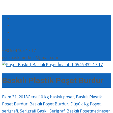
+90 554 165 17 17
eserbaskimerkezi@gmail.com
Baskılı Plastik Poşet Burdur
Ekim 31, 2018
Genel
10 kg baskılı poşet
,
Baskılı Plastik
Poşet Burdur
,
Baskılı Poşet Burdur
,
Düşük Kg Poşet
,
serigrafi
,
Serigrafi Baskı
,
Serigrafi Baskılı Poşet
metineser