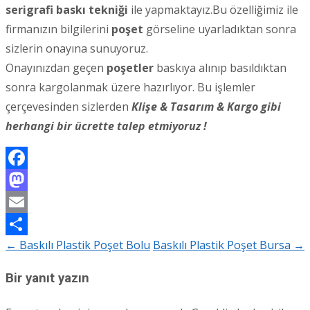
serigrafi baskı tekniği
ile yapmaktayız.Bu özelliğimiz ile
firmanızın bilgilerini
poşet
görseline uyarladıktan sonra
sizlerin onayına sunuyoruz.
Onayınızdan geçen
poşetler
baskıya alınıp basıldıktan
sonra kargolanmak üzere hazırlıyor. Bu işlemler
çerçevesinden sizlerden
Klişe & Tasarım & Kargo gibi
herhangi bir ücrette talep etmiyoruz !
Facebook
Mastodon
Email
←
Baskılı Plastik Poşet Bolu
Baskılı Plastik Poşet Bursa
→
Share
Post
navigation
Bir yanıt yazın