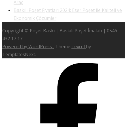
Araç
Baskılı Poşet Fiyatları 2024: Eser Poşet ile Kaliteli ve
Ekonomik Çözümler
Copyright © Poşet Baskı | Baskılı Poşet İmalatı | 0546
432 17 17
Powered by WordPress
, Theme
i-excel
by
TemplatesNext.