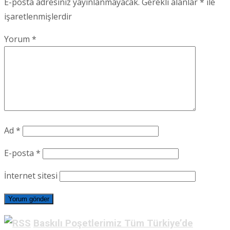
E-posta adresiniz yayınlanmayacak.
Gerekli alanlar
*
ile
işaretlenmişlerdir
Yorum
*
Ad
*
E-posta
*
İnternet sitesi
Baskılı Poşetlerimiz Tüm Türkiye’de