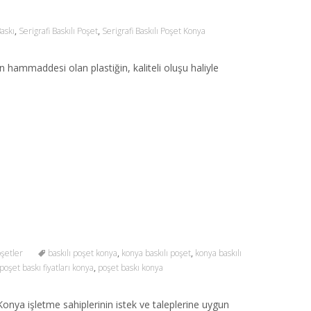
Baskı
,
Serigrafi Baskılı Poşet
,
Serigrafi Baskılı Poşet Konya
n hammaddesi olan plastiğin, kaliteli oluşu haliyle
oşetler
baskılı poşet konya
,
konya baskılı poşet
,
konya baskılı
poşet baskı fiyatları konya
,
poşet baskı konya
onya işletme sahiplerinin istek ve taleplerine uygun