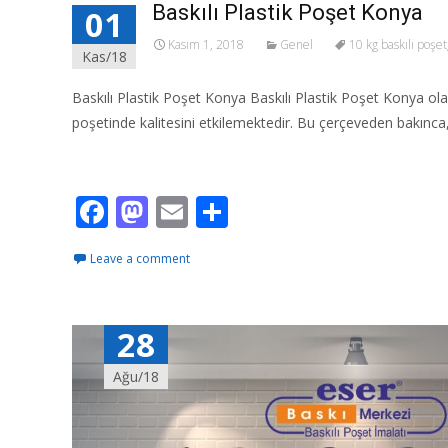
Baskılı Plastik Poşet Konya
01
Kasım 1, 2018
Genel
10 kg baskılı poşet
Kas/18
Baskılı Plastik Poşet Konya Baskılı Plastik Poşet Konya olar
poşetinde kalitesini etkilemektedir. Bu çerçeveden bakınca,
Read More…
F
M
E
S
ac
as
m
h
Leave a comment
e
to
ai
ar
b
d
l
e
o
o
28
o
n
Ağu/18
k