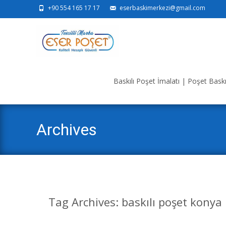
+90 554 165 17 17
eserbaskimerkezi@gmail.com
Skip
to
Baskılı Poşet İmalatı | Poşet Baskı 
content
Archives
Tag Archives: baskılı poşet konya