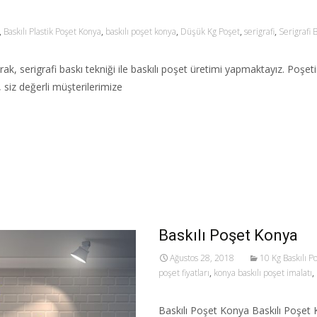
,
Baskılı Plastik Poşet Konya
,
baskılı poşet konya
,
Düşük Kg Poşet
,
serigrafi
,
Serigrafi 
ak, serigrafi baskı tekniği ile baskılı poşet üretimi yapmaktayız. Poşeti
 siz değerli müşterilerimize
Baskılı Poşet Konya
Ağustos 28, 2018
10 Kg Baskılı P
poşet fiyatları
,
konya baskılı poşet imalatı
,
Baskılı Poşet Konya Baskılı Poşet K