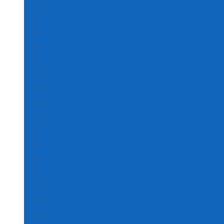
Edirne Poşet Baskı
Elazığ Poşet Baskı
Erzincan Poşet Baskı
Erzurum Poşet Baskı
Gümüşhane Poşet Baskı
Giresun Poşet Baskı
Gaziantep Poşet Baskı
FLEKSO BASKI
Eskişehir Poşet Baskı
Hakkari Poşet Baskı
Hatay Poşet Baskı
Isparta Poşet Baskı
Mersin Poşet Baskı
İstanbul Poşet Baskı
İzmir’de Poşet Baskı
Kars Poşet Baskı