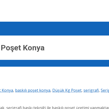
ı Poşet Konya
et Konya
,
baskılı poşet konya
,
Düşük Kg Poşet
,
serigrafi
,
Seri
k, serigrafi baskı tekniği ile baskılı poşet üretimi yapmaktay