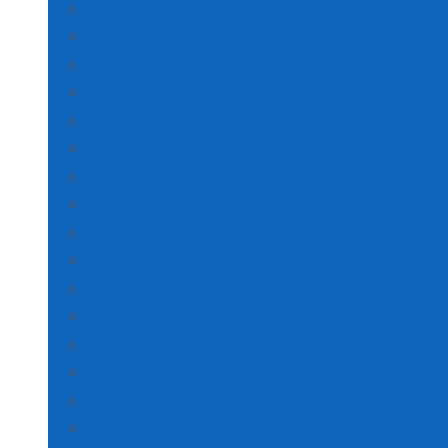
Rize Poşet Baskı
Sakarya Poşet Baskı
Samsun Poşet Baskı
Siirt Poşet Baskı
Sinop Poşet Baskı
Sivas Poşet Baskı
Tekirdağ Poşet Baskı
Tokat Poşet Baskı
Trabzon Poşet Baskı
Tunceli Poşet Baskı
Şanlıurfa Poşet Baskı
Uşak Poşet Baskı
Van Poşet Baskı
Yozgat Poşet Baskı
Zonguldak Poşet Baskı
AKSARAY POŞET BASKI