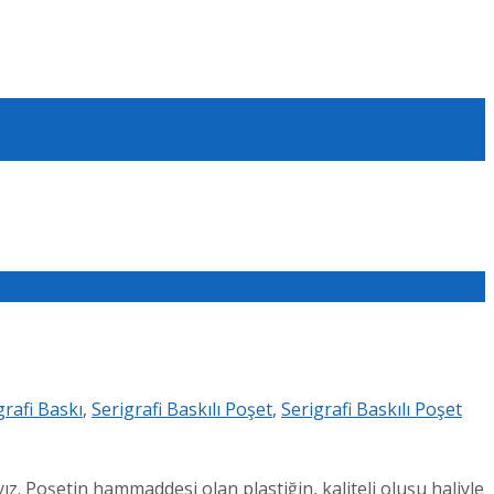
grafi Baskı
,
Serigrafi Baskılı Poşet
,
Serigrafi Baskılı Poşet
ız. Poşetin hammaddesi olan plastiğin, kaliteli oluşu haliyle