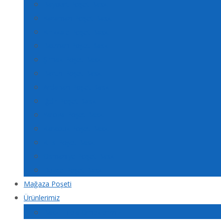
Bayburt Poşet Baskı
Karaman Poşet Baskı
Kırıkkale Poşet Baskı
Batman Poşet Baskı
Şırnak Poşet Baskı
Bartın Poşet Baskı
Ardahan Poşet Baskı
Iğdır Poşet Baskı
Yalova Poşet Baskı
Karabük Poşet Baskı
Kilis Poşet Baskı
Osmaniye Poşet Baskı
Düzce Poşet Baskı
Mağaza Poşeti
Ürünlerimiz
Baskılı Tela Örneklerimiz