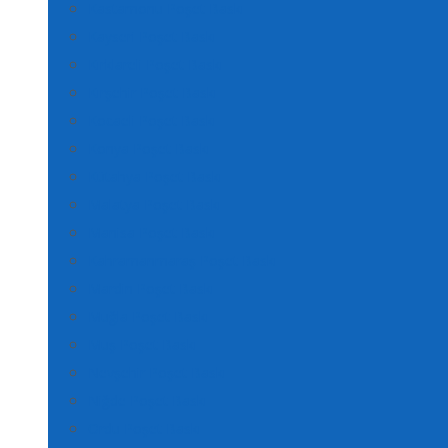
Kastamonu Poşet Baskı
Kayseri Poşet Baskı
Kırklareli Poşet Baskı
Kırşehir Poşet Baskı
Kocaeli Poşet Baskı
Konya Poşet Baskı
Kütahya Poşet Baskı
Malatya Poşet Baskı
Manisa Poşet Baskı
Kahramanmaraş Poşet Baskı
Mardin Poşet Baskı
Muğla Poşet Baskı
Muş Poşet Baskı
Nevşehir Poşet Baskı
Niğde Poşet Baskı
Ordu Poşet Baskı