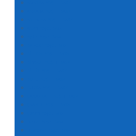
AMASYA POŞET BASKI
ANKARA POŞET BASKI
ANTALYA POŞET BASKI
Artvin Poşet Baskı
Aydın Poşet Baskı
Balıkesir Poşet Baskı
BİLECİK POŞET BASKI
BİNGÖL POŞET BASKI
BİTLİS POŞET BASKI
BOLU POŞET BASKI
BURSA POŞET BASKI
ÇANAKKALE POŞET BASKI
ÇANKIRI POŞET BASKI
Çorum Poşet Baskı
Denizli Poşet Baskı
Diyarbakır Poşet Baskı