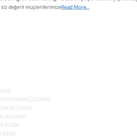
 siz değerli müşterilerimize
Read More…
ntisi
e Fonksiyonel Çözümler
rkanızı Tanıtın
nızı Koruyun
Bir Arada
k Kalite