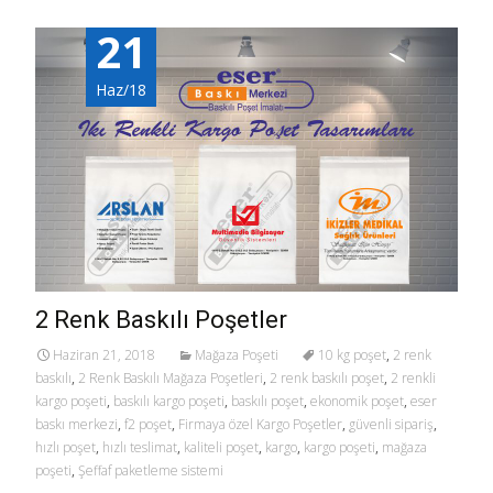
21
Haz/18
2 Renk Baskılı Poşetler
Haziran 21, 2018
Mağaza Poşeti
10 kg poşet
,
2 renk
baskılı
,
2 Renk Baskılı Mağaza Poşetleri
,
2 renk baskılı poşet
,
2 renkli
kargo poşeti
,
baskılı kargo poşeti
,
baskılı poşet
,
ekonomik poşet
,
eser
baskı merkezi
,
f2 poşet
,
Firmaya özel Kargo Poşetler
,
güvenli sipariş
,
hızlı poşet
,
hızlı teslimat
,
kaliteli poşet
,
kargo
,
kargo poşeti
,
mağaza
poşeti
,
Şeffaf paketleme sistemi