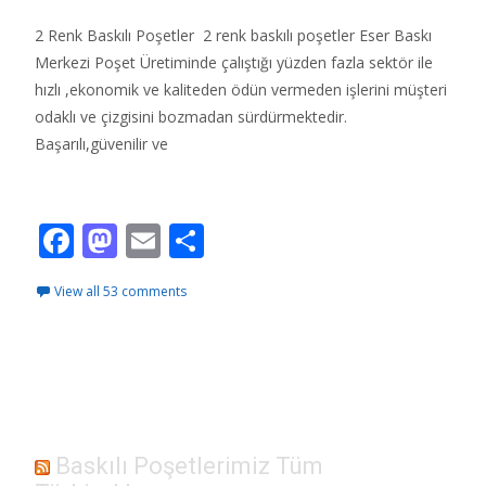
2 Renk Baskılı Poşetler 2 renk baskılı poşetler Eser Baskı
Merkezi Poşet Üretiminde çalıştığı yüzden fazla sektör ile
hızlı ,ekonomik ve kaliteden ödün vermeden işlerini müşteri
odaklı ve çizgisini bozmadan sürdürmektedir.
Başarılı,güvenilir ve
Read More…
F
M
E
S
ac
as
m
h
View all 53 comments
e
to
ai
ar
b
d
l
e
o
o
o
n
k
Baskılı Poşetlerimiz Tüm