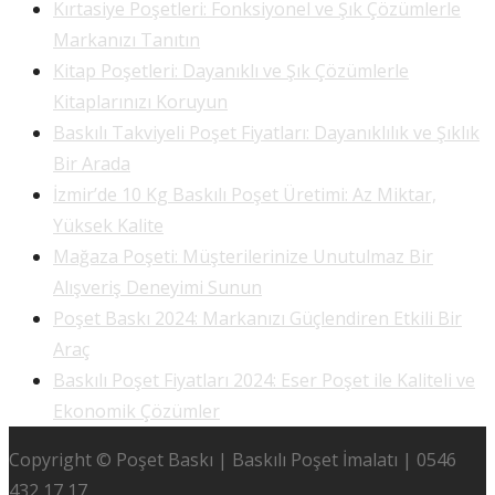
Kırtasiye Poşetleri: Fonksiyonel ve Şık Çözümlerle
Markanızı Tanıtın
Kitap Poşetleri: Dayanıklı ve Şık Çözümlerle
Kitaplarınızı Koruyun
Baskılı Takviyeli Poşet Fiyatları: Dayanıklılık ve Şıklık
Bir Arada
İzmir’de 10 Kg Baskılı Poşet Üretimi: Az Miktar,
Yüksek Kalite
Mağaza Poşeti: Müşterilerinize Unutulmaz Bir
Alışveriş Deneyimi Sunun
Poşet Baskı 2024: Markanızı Güçlendiren Etkili Bir
Araç
Baskılı Poşet Fiyatları 2024: Eser Poşet ile Kaliteli ve
Ekonomik Çözümler
Copyright © Poşet Baskı | Baskılı Poşet İmalatı | 0546
432 17 17