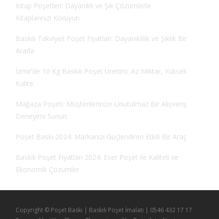
Kitap Poşetleri: Dayanıklı ve Şık Çözümlerle
Kitaplarınızı Koruyun
Baskılı Takviyeli Poşet Fiyatları: Dayanıklılık ve Şıklık Bir
Arada
İzmir’de 10 Kg Baskılı Poşet Üretimi: Az Miktar, Yüksek
Kalite
Mağaza Poşeti: Müşterilerinize Unutulmaz Bir Alışveriş
Deneyimi Sunun
Poşet Baskı 2024: Markanızı Güçlendiren Etkili Bir Araç
Baskılı Poşet Fiyatları 2024: Eser Poşet ile Kaliteli ve
Ekonomik Çözümler
Copyright © Poşet Baskı | Baskılı Poşet İmalatı | 0546 432 17 17