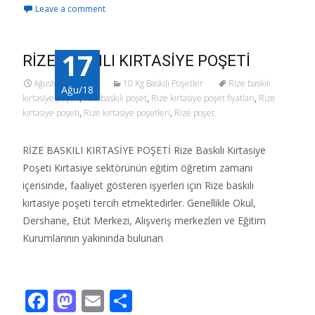
Leave a comment
e
to
ai
ar
b
d
l
e
17
o
o
RİZE BASKILI KIRTASİYE POŞETİ
o
n
Ağustos 17, 2018
10 Kg Baskılı Poşetler
Rize baskılı
Ağu/18
kırtasiye poşeti
,
rize baskılı poşet
,
Rize kırtasiye poşet fiyatları
,
Rize
k
kırtasiye poşeti
,
Rize kırtasiye poşetleri
,
Rize poşet
RİZE BASKILI KIRTASİYE POŞETİ Rize Baskılı Kırtasiye
Poşeti Kırtasiye sektörünün eğitim öğretim zamanı
içerisinde, faaliyet gösteren işyerleri için Rize baskılı
kırtasiye poşeti tercih etmektedirler. Genellikle Okul,
Dershane, Etüt Merkezi, Alışveriş merkezleri ve Eğitim
Kurumlarının yakınında bulunan
Read More…
F
M
E
S