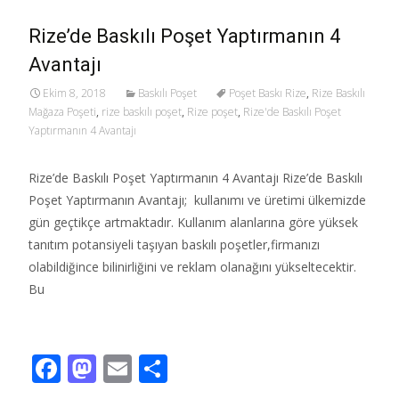
Rize’de Baskılı Poşet Yaptırmanın 4
Avantajı
Ekim 8, 2018
Baskılı Poşet
Poşet Baskı Rize
,
Rize Baskılı
Mağaza Poşeti
,
rize baskılı poşet
,
Rize poşet
,
Rize'de Baskılı Poşet
Yaptırmanın 4 Avantajı
Rize’de Baskılı Poşet Yaptırmanın 4 Avantajı Rize’de Baskılı
Poşet Yaptırmanın Avantajı; kullanımı ve üretimi ülkemizde
gün geçtikçe artmaktadır. Kullanım alanlarına göre yüksek
tanıtım potansiyeli taşıyan baskılı poşetler,firmanızı
olabildiğince bilinirliğini ve reklam olanağını yükseltecektir.
Bu
Read More…
F
M
E
S
ac
as
m
h