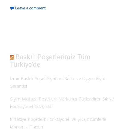
ac
as
m
h
Leave a comment
e
to
ai
ar
b
d
l
e
o
o
o
n
k
Baskılı Poşetlerimiz Tüm
Türkiye’de
İzmir Baskılı Poşet Fiyatları: Kalite ve Uygun Fiyat
Garantisi
Giyim Mağaza Poşetleri: Markanızı Güçlendiren Şık ve
Fonksiyonel Çözümler
Kırtasiye Poşetleri: Fonksiyonel ve Şık Çözümlerle
Markanızı Tanıtın