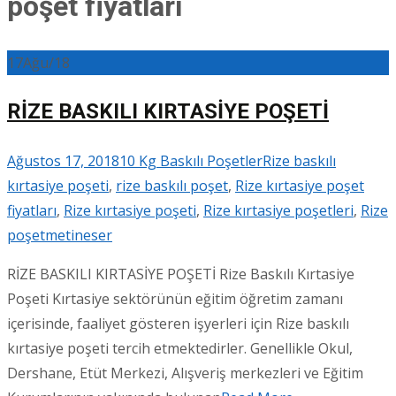
poşet fiyatları
17
Ağu/18
RİZE BASKILI KIRTASİYE POŞETİ
Ağustos 17, 2018
10 Kg Baskılı Poşetler
Rize baskılı
kırtasiye poşeti
,
rize baskılı poşet
,
Rize kırtasiye poşet
fiyatları
,
Rize kırtasiye poşeti
,
Rize kırtasiye poşetleri
,
Rize
poşet
metineser
RİZE BASKILI KIRTASİYE POŞETİ Rize Baskılı Kırtasiye
Poşeti Kırtasiye sektörünün eğitim öğretim zamanı
içerisinde, faaliyet gösteren işyerleri için Rize baskılı
kırtasiye poşeti tercih etmektedirler. Genellikle Okul,
Dershane, Etüt Merkezi, Alışveriş merkezleri ve Eğitim