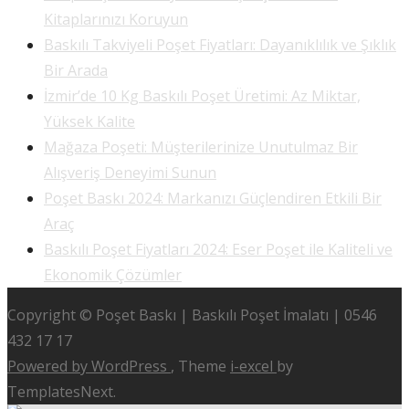
Kitaplarınızı Koruyun
Baskılı Takviyeli Poşet Fiyatları: Dayanıklılık ve Şıklık
Bir Arada
İzmir’de 10 Kg Baskılı Poşet Üretimi: Az Miktar,
Yüksek Kalite
Mağaza Poşeti: Müşterilerinize Unutulmaz Bir
Alışveriş Deneyimi Sunun
Poşet Baskı 2024: Markanızı Güçlendiren Etkili Bir
Araç
Baskılı Poşet Fiyatları 2024: Eser Poşet ile Kaliteli ve
Ekonomik Çözümler
Copyright © Poşet Baskı | Baskılı Poşet İmalatı | 0546
432 17 17
Powered by WordPress
, Theme
i-excel
by
TemplatesNext.