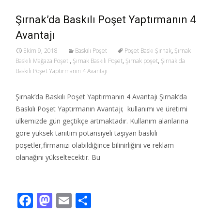
Şırnak’da Baskılı Poşet Yaptırmanın 4
Avantajı
Ekim 9, 2018
Baskılı Poşet
Poşet Baskı Şırnak
,
Şırnak
Baskılı Mağaza Poşeti
,
Şırnak Baskılı Poşet
,
Şırnak poşet
,
Şırnak'da
Baskılı Poşet Yaptırmanın 4 Avantajı
Şırnak’da Baskılı Poşet Yaptırmanın 4 Avantajı Şırnak’da
Baskılı Poşet Yaptırmanın Avantajı; kullanımı ve üretimi
ülkemizde gün geçtikçe artmaktadır. Kullanım alanlarına
göre yüksek tanıtım potansiyeli taşıyan baskılı
poşetler,firmanızı olabildiğince bilinirliğini ve reklam
olanağını yükseltecektir. Bu
Read More…
F
M
E
S
ac
as
m
h