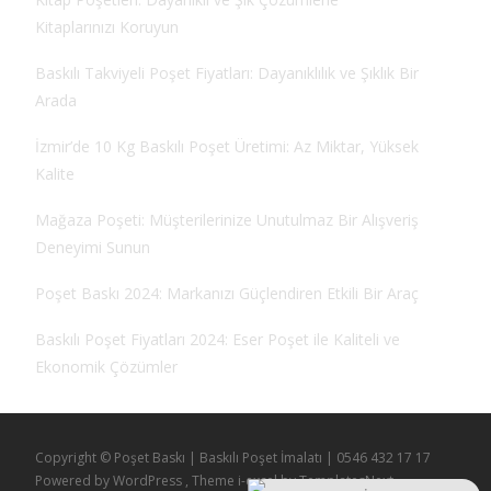
Kitaplarınızı Koruyun
Baskılı Takviyeli Poşet Fiyatları: Dayanıklılık ve Şıklık Bir
Arada
İzmir’de 10 Kg Baskılı Poşet Üretimi: Az Miktar, Yüksek
Kalite
Mağaza Poşeti: Müşterilerinize Unutulmaz Bir Alışveriş
Deneyimi Sunun
Poşet Baskı 2024: Markanızı Güçlendiren Etkili Bir Araç
Baskılı Poşet Fiyatları 2024: Eser Poşet ile Kaliteli ve
Ekonomik Çözümler
Copyright © Poşet Baskı | Baskılı Poşet İmalatı | 0546 432 17 17
Powered by WordPress
, Theme
i-excel
by TemplatesNext.