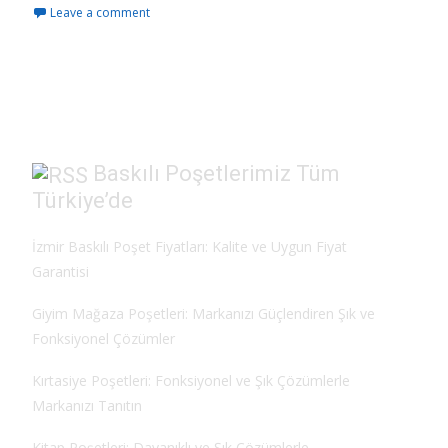
Leave a comment
e
to
ai
ar
b
d
l
e
o
o
o
n
k
Baskılı Poşetlerimiz Tüm
Türkiye’de
İzmir Baskılı Poşet Fiyatları: Kalite ve Uygun Fiyat
Garantisi
Giyim Mağaza Poşetleri: Markanızı Güçlendiren Şık ve
Fonksiyonel Çözümler
Kırtasiye Poşetleri: Fonksiyonel ve Şık Çözümlerle
Markanızı Tanıtın
Kitap Poşetleri: Dayanıklı ve Şık Çözümlerle