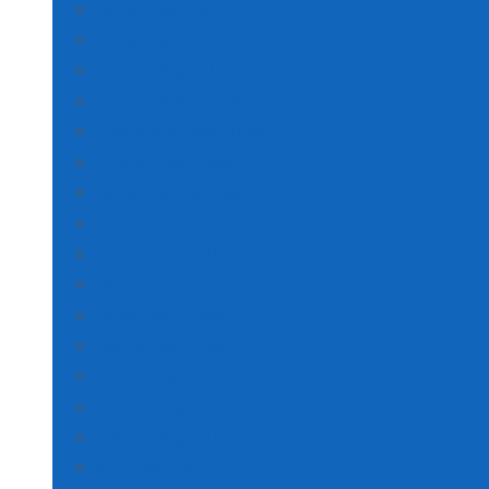
Edirne Poşet Baskı
Elazığ Poşet Baskı
Erzincan Poşet Baskı
Erzurum Poşet Baskı
Gümüşhane Poşet Baskı
Giresun Poşet Baskı
Gaziantep Poşet Baskı
FLEKSO BASKI
Eskişehir Poşet Baskı
Hakkari Poşet Baskı
Hatay Poşet Baskı
Isparta Poşet Baskı
Mersin Poşet Baskı
İstanbul Poşet Baskı
İzmir’de Poşet Baskı
Kars Poşet Baskı