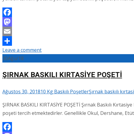
Facebook
Mastodon
Email
Leave a comment
Share
30
Ağu/18
ŞIRNAK BASKILI KIRTASİYE POŞETİ
Ağustos 30, 2018
10 Kg Baskılı Poşetler
Şırnak baskılı kırtas
ŞIRNAK BASKILI KIRTASİYE POŞETİ Şırnak Baskılı Kırtasiye Po
poşeti tercih etmektedirler. Genellikle Okul, Dershane, Etü