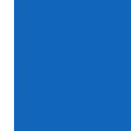
AMASYA POŞET BASKI
ANKARA POŞET BASKI
ANTALYA POŞET BASKI
Artvin Poşet Baskı
Aydın Poşet Baskı
Balıkesir Poşet Baskı
BİLECİK POŞET BASKI
BİNGÖL POŞET BASKI
BİTLİS POŞET BASKI
BOLU POŞET BASKI
BURSA POŞET BASKI
ÇANAKKALE POŞET BASKI
ÇANKIRI POŞET BASKI
Çorum Poşet Baskı
Denizli Poşet Baskı
Diyarbakır Poşet Baskı