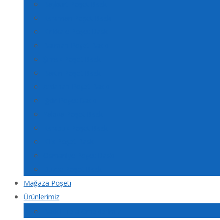
Bayburt Poşet Baskı
Karaman Poşet Baskı
Kırıkkale Poşet Baskı
Batman Poşet Baskı
Şırnak Poşet Baskı
Bartın Poşet Baskı
Ardahan Poşet Baskı
Iğdır Poşet Baskı
Yalova Poşet Baskı
Karabük Poşet Baskı
Kilis Poşet Baskı
Osmaniye Poşet Baskı
Düzce Poşet Baskı
Mağaza Poşeti
Ürünlerimiz
Baskılı Tela Örneklerimiz