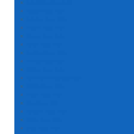
Kastamonu Poşet Baskı
Kayseri Poşet Baskı
Kırklareli Poşet Baskı
Kırşehir Poşet Baskı
Kocaeli Poşet Baskı
Konya Poşet Baskı
Kütahya Poşet Baskı
Malatya Poşet Baskı
Manisa Poşet Baskı
Kahramanmaraş Poşet Baskı
Mardin Poşet Baskı
Muğla Poşet Baskı
Muş Poşet Baskı
Nevşehir Poşet Baskı
Niğde Poşet Baskı
Ordu Poşet Baskı