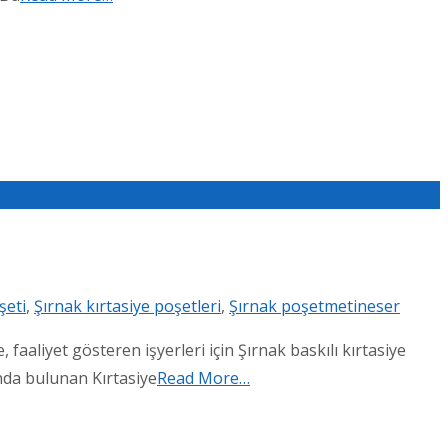
şeti
,
Şırnak kırtasiye poşetleri
,
Şırnak poşet
metineser
aaliyet gösteren işyerleri için Şırnak baskılı kırtasiye
ında bulunan Kırtasiye
Read More…