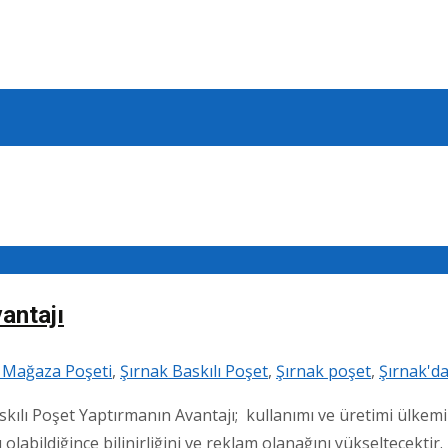
antajı
ı Mağaza Poşeti
,
Şırnak Baskılı Poşet
,
Şırnak poşet
,
Şırnak'da
skılı Poşet Yaptırmanın Avantajı; kullanımı ve üretimi ülkem
olabildiğince bilinirliğini ve reklam olanağını yükseltecektir.