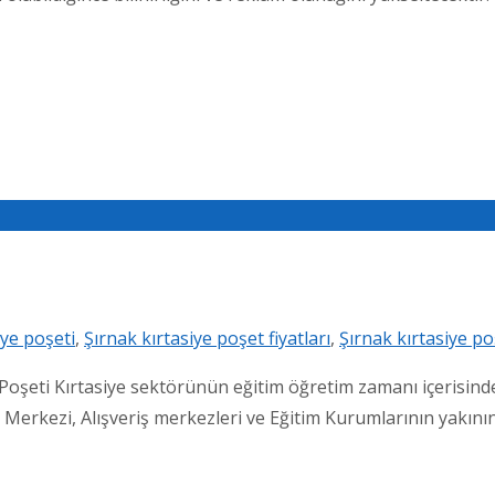
iye poşeti
,
Şırnak kırtasiye poşet fiyatları
,
Şırnak kırtasiye po
şeti Kırtasiye sektörünün eğitim öğretim zamanı içerisinde, f
t Merkezi, Alışveriş merkezleri ve Eğitim Kurumlarının yakın