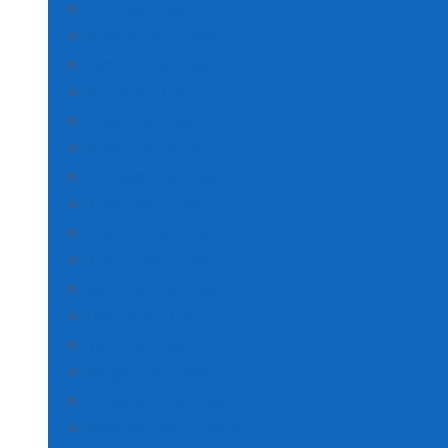
Rize Poşet Baskı
Sakarya Poşet Baskı
Samsun Poşet Baskı
Siirt Poşet Baskı
Sinop Poşet Baskı
Sivas Poşet Baskı
Tekirdağ Poşet Baskı
Tokat Poşet Baskı
Trabzon Poşet Baskı
Tunceli Poşet Baskı
Şanlıurfa Poşet Baskı
Uşak Poşet Baskı
Van Poşet Baskı
Yozgat Poşet Baskı
Zonguldak Poşet Baskı
AKSARAY POŞET BASKI