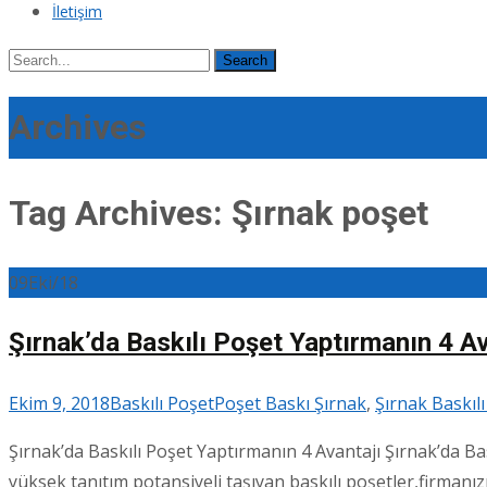
İletişim
Search
for:
Archives
Tag Archives: Şırnak poşet
09
Eki/18
Şırnak’da Baskılı Poşet Yaptırmanın 4 Av
Ekim 9, 2018
Baskılı Poşet
Poşet Baskı Şırnak
,
Şırnak Baskıl
Şırnak’da Baskılı Poşet Yaptırmanın 4 Avantajı Şırnak’da Ba
yüksek tanıtım potansiyeli taşıyan baskılı poşetler,firmanızı 