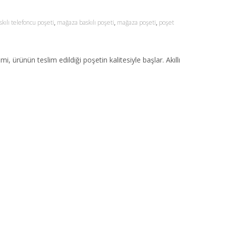
skılı telefoncu poşeti
,
mağaza baskılı poşeti
,
mağaza poşeti
,
poşet
ürünün teslim edildiği poşetin kalitesiyle başlar. Akıllı