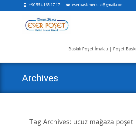
+90 554 165 17 17
eserbaskimerkezi@gmail.com
Skip
to
Baskılı Poşet İmalatı | Poşet Baskı 
content
Archives
Tag Archives: ucuz mağaza poşet