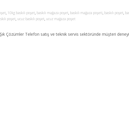
oşet
,
10kg baskılı poşet
,
baskılı mağaza poşet
,
baskılı mağaza poşeti
,
baskılı poşet
,
ba
skılı poşet
,
ucuz baskılı poşet
,
ucuz mağaza poşet
ık Çözümler Telefon satış ve teknik servis sektöründe müşteri deneyimi, 