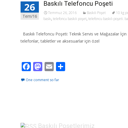
Baskılı Telefoncu Poşeti
26
Temmuz 26, 2016
Baskılı Poşet
10 kg p
Tem/16
baskı
,
telefoncu baskılı poşet
,
telefoncu baskılı poşeti. ba
Baskılı Telefoncu Poşeti: Teknik Servis ve Mağazalar İçin Ş
telefonlar, tabletler ve aksesuarlar için özel
Read More…
F
M
E
S
ac
as
m
h
One comment so far
e
to
ai
ar
b
d
l
e
o
o
o
n
k
Baskılı Poşetlerimiz