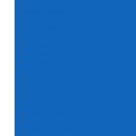
Rize Poşet Baskı
Sakarya Poşet Baskı
Samsun Poşet Baskı
Siirt Poşet Baskı
Sinop Poşet Baskı
Sivas Poşet Baskı
Tekirdağ Poşet Baskı
Tokat Poşet Baskı
Trabzon Poşet Baskı
Tunceli Poşet Baskı
Şanlıurfa Poşet Baskı
Uşak Poşet Baskı
Van Poşet Baskı
Yozgat Poşet Baskı
Zonguldak Poşet Baskı
AKSARAY POŞET BASKI