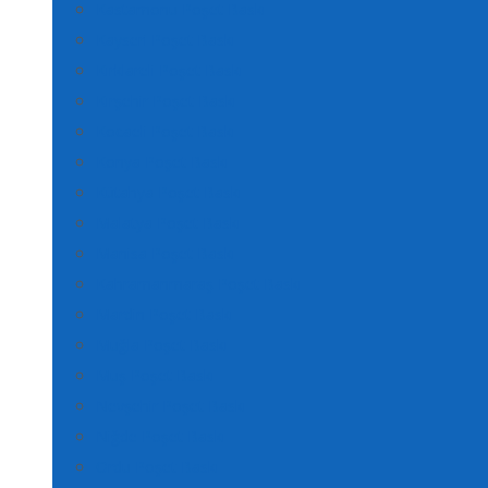
Kastamonu Poşet Baskı
Kayseri Poşet Baskı
Kırklareli Poşet Baskı
Kırşehir Poşet Baskı
Kocaeli Poşet Baskı
Konya Poşet Baskı
Kütahya Poşet Baskı
Malatya Poşet Baskı
Manisa Poşet Baskı
Kahramanmaraş Poşet Baskı
Mardin Poşet Baskı
Muğla Poşet Baskı
Muş Poşet Baskı
Nevşehir Poşet Baskı
Niğde Poşet Baskı
Ordu Poşet Baskı