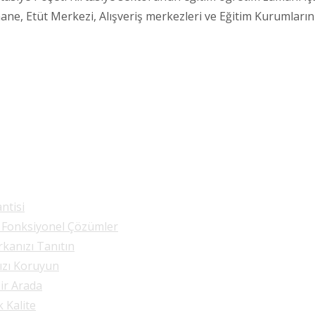
shane, Etüt Merkezi, Alışveriş merkezleri ve Eğitim Kurumlar
ntisi
e Fonksiyonel Çözümler
rkanızı Tanıtın
nızı Koruyun
Bir Arada
k Kalite