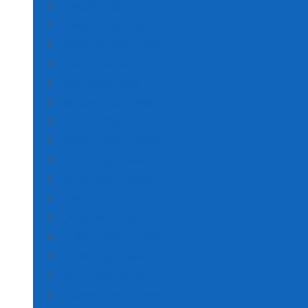
AMASYA POŞET BASKI
ANKARA POŞET BASKI
ANTALYA POŞET BASKI
Artvin Poşet Baskı
Aydın Poşet Baskı
Balıkesir Poşet Baskı
BİLECİK POŞET BASKI
BİNGÖL POŞET BASKI
BİTLİS POŞET BASKI
BOLU POŞET BASKI
BURSA POŞET BASKI
ÇANAKKALE POŞET BASKI
ÇANKIRI POŞET BASKI
Çorum Poşet Baskı
Denizli Poşet Baskı
Diyarbakır Poşet Baskı