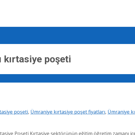
 kırtasiye poşeti
tasiye poşeti
,
Ümraniye kırtasiye poşet fiyatları
,
Ümraniye kı
ye Poşeti Kırtasiye sektörünün eğitim öğretim zamanı içeris