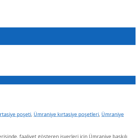
rtasiye poşeti
,
Ümraniye kırtasiye poşetleri
,
Ümraniye
inde, faaliyet gösteren işyerleri için Ümraniye baskılı