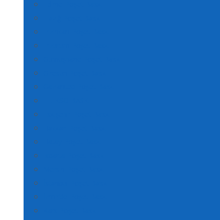
Edirne Poşet Baskı
Elazığ Poşet Baskı
Erzincan Poşet Baskı
Erzurum Poşet Baskı
Gümüşhane Poşet Baskı
Giresun Poşet Baskı
Gaziantep Poşet Baskı
FLEKSO BASKI
Eskişehir Poşet Baskı
Hakkari Poşet Baskı
Hatay Poşet Baskı
Isparta Poşet Baskı
Mersin Poşet Baskı
İstanbul Poşet Baskı
İzmir’de Poşet Baskı
Kars Poşet Baskı