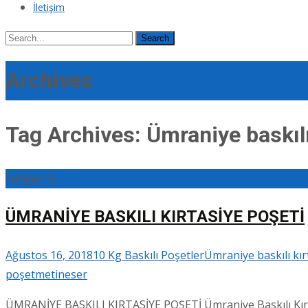
İletişim
Search
for:
Archives
Tag Archives: Ümraniye baskılı
16
Ağu/18
ÜMRANİYE BASKILI KIRTASİYE POŞETİ
Ağustos 16, 2018
10 Kg Baskılı Poşetler
Ümraniye baskılı kır
poşet
metineser
ÜMRANİYE BASKILI KIRTASİYE POŞETİ Ümraniye Baskılı Kırtasi