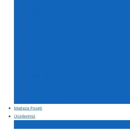
Bayburt Poşet Baskı
Karaman Poşet Baskı
Kırıkkale Poşet Baskı
Batman Poşet Baskı
Şırnak Poşet Baskı
Bartın Poşet Baskı
Ardahan Poşet Baskı
Iğdır Poşet Baskı
Yalova Poşet Baskı
Karabük Poşet Baskı
Kilis Poşet Baskı
Osmaniye Poşet Baskı
Düzce Poşet Baskı
Mağaza Poşeti
Ürünlerimiz
Baskılı Tela Örneklerimiz