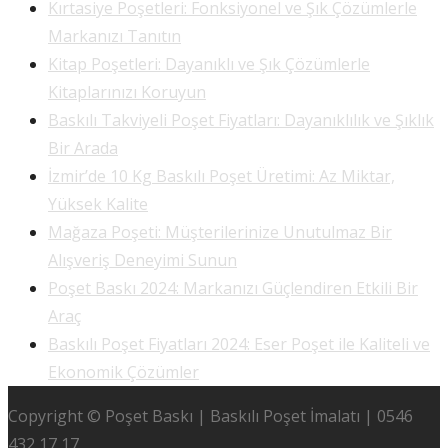
Kırtasiye Poşetleri: Fonksiyonel ve Şık Çözümlerle
Markanızı Tanıtın
Kitap Poşetleri: Dayanıklı ve Şık Çözümlerle
Kitaplarınızı Koruyun
Baskılı Takviyeli Poşet Fiyatları: Dayanıklılık ve Şıklık
Bir Arada
İzmir’de 10 Kg Baskılı Poşet Üretimi: Az Miktar,
Yüksek Kalite
Mağaza Poşeti: Müşterilerinize Unutulmaz Bir
Alışveriş Deneyimi Sunun
Poşet Baskı 2024: Markanızı Güçlendiren Etkili Bir
Araç
Baskılı Poşet Fiyatları 2024: Eser Poşet ile Kaliteli ve
Ekonomik Çözümler
Copyright © Poşet Baskı | Baskılı Poşet İmalatı | 0546
432 17 17