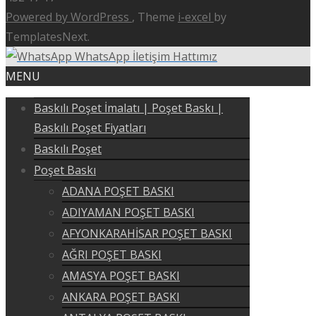
Powered by WordPress
, Theme
i-excel
by
TemplatesNext.
WhatsApp İletişim Hattımız
MENU
Baskılı Poşet İmalatı | Poşet Baskı |
Baskılı Poşet Fiyatları
Baskılı Poşet
Poşet Baskı
ADANA POŞET BASKI
ADIYAMAN POŞET BASKI
AFYONKARAHİSAR POŞET BASKI
AĞRI POŞET BASKI
AMASYA POŞET BASKI
ANKARA POŞET BASKI