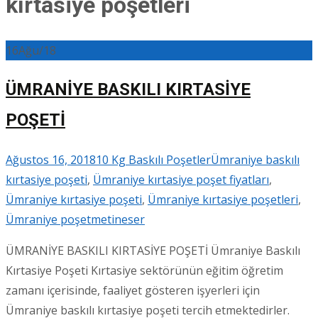
kırtasiye poşetleri
16
Ağu/18
ÜMRANİYE BASKILI KIRTASİYE
POŞETİ
Ağustos 16, 2018
10 Kg Baskılı Poşetler
Ümraniye baskılı
kırtasiye poşeti
,
Ümraniye kırtasiye poşet fiyatları
,
Ümraniye kırtasiye poşeti
,
Ümraniye kırtasiye poşetleri
,
Ümraniye poşet
metineser
ÜMRANİYE BASKILI KIRTASİYE POŞETİ Ümraniye Baskılı
Kırtasiye Poşeti Kırtasiye sektörünün eğitim öğretim
zamanı içerisinde, faaliyet gösteren işyerleri için
Ümraniye baskılı kırtasiye poşeti tercih etmektedirler.