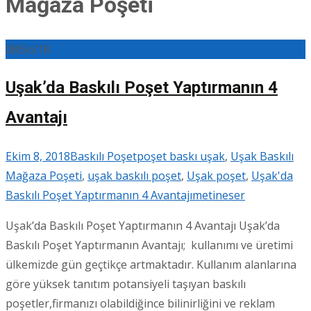
Mağaza Poşeti
08
Eki/18
Uşak’da Baskılı Poşet Yaptırmanın 4
Avantajı
Ekim 8, 2018
Baskılı Poşet
poşet baskı uşak
,
Uşak Baskılı
Mağaza Poşeti
,
uşak baskılı poşet
,
Uşak poşet
,
Uşak'da
Baskılı Poşet Yaptırmanın 4 Avantajı
metineser
Uşak’da Baskılı Poşet Yaptırmanın 4 Avantajı Uşak’da
Baskılı Poşet Yaptırmanın Avantajı; kullanımı ve üretimi
ülkemizde gün geçtikçe artmaktadır. Kullanım alanlarına
göre yüksek tanıtım potansiyeli taşıyan baskılı
poşetler,firmanızı olabildiğince bilinirliğini ve reklam