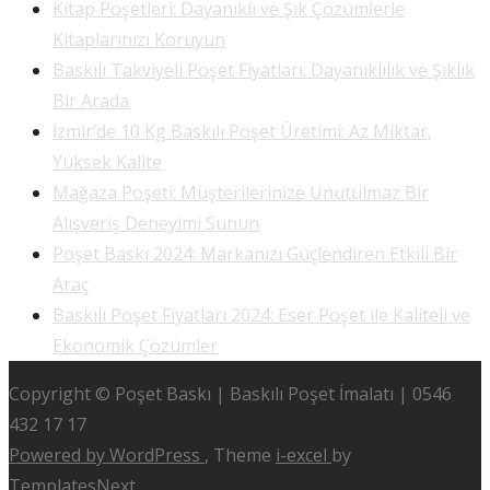
Kitap Poşetleri: Dayanıklı ve Şık Çözümlerle
Kitaplarınızı Koruyun
Baskılı Takviyeli Poşet Fiyatları: Dayanıklılık ve Şıklık
Bir Arada
İzmir’de 10 Kg Baskılı Poşet Üretimi: Az Miktar,
Yüksek Kalite
Mağaza Poşeti: Müşterilerinize Unutulmaz Bir
Alışveriş Deneyimi Sunun
Poşet Baskı 2024: Markanızı Güçlendiren Etkili Bir
Araç
Baskılı Poşet Fiyatları 2024: Eser Poşet ile Kaliteli ve
Ekonomik Çözümler
Copyright © Poşet Baskı | Baskılı Poşet İmalatı | 0546
432 17 17
Powered by WordPress
, Theme
i-excel
by
TemplatesNext.