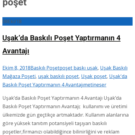
poşet
08
Eki/18
Uşak’da Baskılı Poşet Yaptırmanın 4
Avantajı
Ekim 8, 2018
Baskılı Poşet
poşet baskı uşak
,
Uşak Baskılı
Mağaza Poşeti
,
uşak baskılı poşet
,
Uşak poşet
,
Uşak'da
Baskılı Poşet Yaptırmanın 4 Avantajı
metineser
Uşak’da Baskılı Poşet Yaptırmanın 4 Avantajı Uşak’da
Baskılı Poşet Yaptırmanın Avantajı; kullanımı ve üretimi
ülkemizde gün geçtikçe artmaktadır. Kullanım alanlarına
göre yüksek tanıtım potansiyeli taşıyan baskılı
poşetler,firmanızı olabildiğince bilinirliğini ve reklam