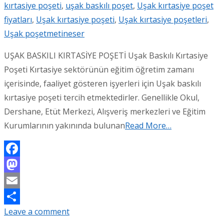
kırtasiye poşeti
,
uşak baskılı poşet
,
Uşak kırtasiye poşet
fiyatları
,
Uşak kırtasiye poşeti
,
Uşak kırtasiye poşetleri
,
Uşak poşet
metineser
UŞAK BASKILI KIRTASİYE POŞETİ Uşak Baskılı Kırtasiye
Poşeti Kırtasiye sektörünün eğitim öğretim zamanı
içerisinde, faaliyet gösteren işyerleri için Uşak baskılı
kırtasiye poşeti tercih etmektedirler. Genellikle Okul,
Dershane, Etüt Merkezi, Alışveriş merkezleri ve Eğitim
Kurumlarının yakınında bulunan
Read More…
Facebook
Mastodon
Email
Leave a comment
Share