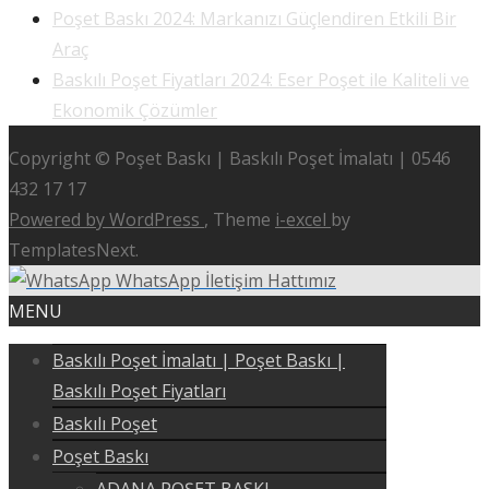
Poşet Baskı 2024: Markanızı Güçlendiren Etkili Bir
Araç
Baskılı Poşet Fiyatları 2024: Eser Poşet ile Kaliteli ve
Ekonomik Çözümler
Copyright © Poşet Baskı | Baskılı Poşet İmalatı | 0546
432 17 17
Powered by WordPress
, Theme
i-excel
by
TemplatesNext.
WhatsApp İletişim Hattımız
MENU
Baskılı Poşet İmalatı | Poşet Baskı |
Baskılı Poşet Fiyatları
Baskılı Poşet
Poşet Baskı