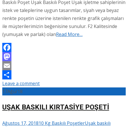
Baskılı Poşet Uşak Baskılı Poşet Uşak işletme sahiplerinin
istek ve taleplerine uygun tasarımlar, siyah veya beyaz
renkte poşetin üzerine istenilen renkte grafik çalışmaları
ile müşterilerimizin beğenisine sunulur. F2 Kalitesinde
(yumuşak ve parlak) olan
Read More…
Facebook
Mastodon
Email
Leave a comment
Share
17
Ağu/18
UŞAK BASKILI KIRTASİYE POŞETİ
Ağustos 17, 2018
10 Kg Baskılı Poşetler
Uşak baskılı