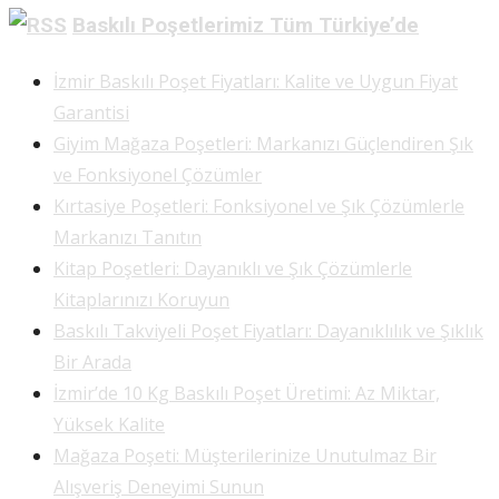
Baskılı Poşetlerimiz Tüm Türkiye’de
İzmir Baskılı Poşet Fiyatları: Kalite ve Uygun Fiyat
Garantisi
Giyim Mağaza Poşetleri: Markanızı Güçlendiren Şık
ve Fonksiyonel Çözümler
Kırtasiye Poşetleri: Fonksiyonel ve Şık Çözümlerle
Markanızı Tanıtın
Kitap Poşetleri: Dayanıklı ve Şık Çözümlerle
Kitaplarınızı Koruyun
Baskılı Takviyeli Poşet Fiyatları: Dayanıklılık ve Şıklık
Bir Arada
İzmir’de 10 Kg Baskılı Poşet Üretimi: Az Miktar,
Yüksek Kalite
Mağaza Poşeti: Müşterilerinize Unutulmaz Bir
Alışveriş Deneyimi Sunun