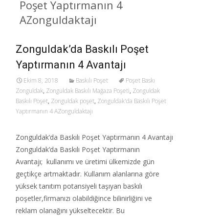
Poşet Yaptırmanın 4
AZonguldaktajı
Zonguldak’da Baskılı Poşet
Yaptırmanın 4 Avantajı
Ekim 8, 2018
Baskılı Poşet
Poşet Baskı
Zonguldak
,
Zonguldak Baskılı Mağaza Poşeti
,
Zonguldak
Baskılı Poşet
,
Zonguldak poşet
,
Zonguldak'da Baskılı Poşet
Yaptırmanın 4 AZonguldaktajı
Zonguldak’da Baskılı Poşet Yaptırmanın 4 Avantajı
Zonguldak’da Baskılı Poşet Yaptırmanın
Avantajı; kullanımı ve üretimi ülkemizde gün
geçtikçe artmaktadır. Kullanım alanlarına göre
yüksek tanıtım potansiyeli taşıyan baskılı
poşetler,firmanızı olabildiğince bilinirliğini ve
reklam olanağını yükseltecektir. Bu