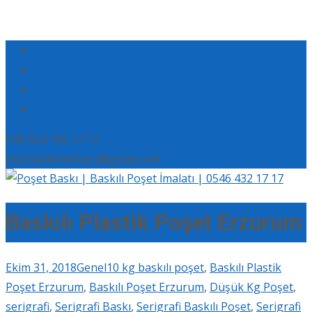
+90 554 165 17 17
eserbaskimerkezi@gmail.com
Baskılı Plastik Poşet Erzurum
Ekim 31, 2018
Genel
10 kg baskılı poşet
,
Baskılı Plastik
Poşet Erzurum
,
Baskılı Poşet Erzurum
,
Düşük Kg Poşet
,
serigrafi
,
Serigrafi Baskı
,
Serigrafi Baskılı Poşet
,
Serigrafi