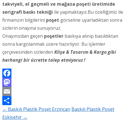
takviyeli, el geçmeli ve mağaza poşeti üretimide
serigrafi baskı tekniği
ile yapmaktayız.Bu özelliğimiz ile
firmanızın bilgilerini
poşet
görseline uyarladıktan sonra
sizlerin onayına sunuyoruz.
Onayınızdan geçen
poşetler
baskıya alınıp basıldıktan
sonra kargolanmak üzere hazırlıyor. Bu işlemler
çerçevesinden sizlerden
Klişe & Tasarım & Kargo gibi
herhangi bir ücrette talep etmiyoruz !
Facebook
Mastodon
Email
←
Baskılı Plastik Poşet Erzincan
Baskılı Plastik Poşet
Share
Post
Eskişehir
→
navigation