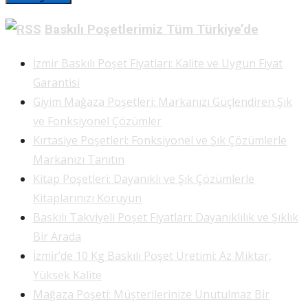
Baskılı Poşetlerimiz Tüm Türkiye’de
İzmir Baskılı Poşet Fiyatları: Kalite ve Uygun Fiyat
Garantisi
Giyim Mağaza Poşetleri: Markanızı Güçlendiren Şık
ve Fonksiyonel Çözümler
Kırtasiye Poşetleri: Fonksiyonel ve Şık Çözümlerle
Markanızı Tanıtın
Kitap Poşetleri: Dayanıklı ve Şık Çözümlerle
Kitaplarınızı Koruyun
Baskılı Takviyeli Poşet Fiyatları: Dayanıklılık ve Şıklık
Bir Arada
İzmir’de 10 Kg Baskılı Poşet Üretimi: Az Miktar,
Yüksek Kalite
Mağaza Poşeti: Müşterilerinize Unutulmaz Bir