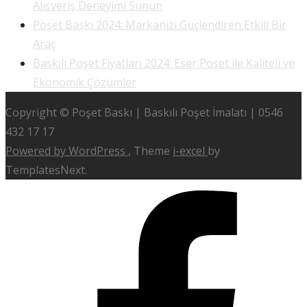
Alışveriş Deneyimi Sunun
Poşet Baskı 2024: Markanızı Güçlendiren Etkili Bir
Araç
Baskılı Poşet Fiyatları 2024: Eser Poşet ile Kaliteli ve
Ekonomik Çözümler
Copyright © Poşet Baskı | Baskılı Poşet İmalatı | 0546
432 17 17
Powered by WordPress
, Theme
i-excel
by
TemplatesNext.