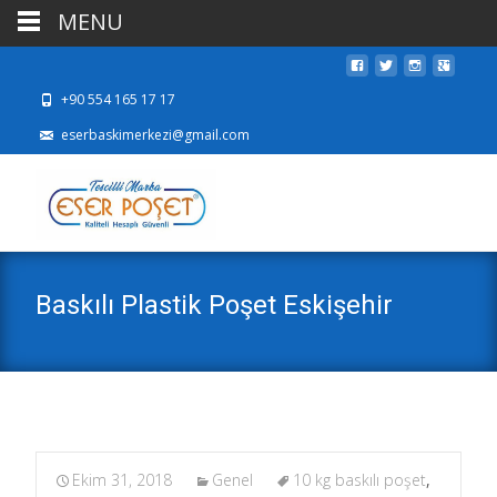
MENU
+90 554 165 17 17
eserbaskimerkezi@gmail.com
Baskılı Plastik Poşet Eskişehir
Ekim 31, 2018
Genel
10 kg baskılı poşet
,