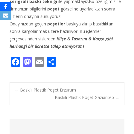
serigrafi baskı tekniği
ile yapmaktayız.Bu özelliğimiz ile
firmanızın bilgilerini
poşet
görseline uyarladıktan sonra
sizlerin onayına sunuyoruz.
Onayınızdan geçen
poşetler
baskıya alınıp basıldıktan
sonra kargolanmak üzere hazırlıyor. Bu işlemler
çerçevesinden sizlerden
Klişe & Tasarım & Kargo gibi
herhangi bir ücrette talep etmiyoruz !
F
M
E
S
ac
as
m
h
e
to
ai
ar
b
d
l
e
Post
←
Baskılı Plastik Poşet Erzurum
o
o
Baskılı Plastik Poşet Gaziantep
→
o
n
navigation
k