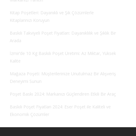
Kitap Poşetleri: Dayanıklı ve Şık Çözümlerle
Kitaplarınızı Koruyun
Baskılı Takviyeli Poşet Fiyatları: Dayanıklılık ve Şıklık Bir
Arada
İzmir’de 10 Kg Baskılı Poşet Üretimi: Az Miktar, Yüksek
Kalite
Mağaza Poşeti: Müşterilerinize Unutulmaz Bir Alışveriş
Deneyimi Sunun
Poşet Baskı 2024: Markanızı Güçlendiren Etkili Bir Araç
Baskılı Poşet Fiyatları 2024: Eser Poşet ile Kaliteli ve
Ekonomik Çözümler