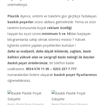
üretmekteyiz.
Plastik
diyince, üretimi ve tüketimi gün geçtikçe fazlalaşan
baskılı poşetler
ürünü akıllara gelmektedir. Firma ve ürün
tanıtımı konusunda büyük
reklam özelliği
taşıyan bu eşsiz ürüne,
minimum 5 ve 10
‘dan başlayan
kilogramlarda sahip olmak istemez misiniz ? Yüksek
kg’larda üretimi yapılan poşetlerden kurtulun !
Daha az maliyetli, daha düşük kilolarda, sağlam, baskı
kalitesi yüksek olan ve serigrafi baskı tekniği ile basılan
baskılı poşet ürünlerimize
, bir telefon kadar
uzaktasınız.
0554 570 11 05 – 0232 237 7 777
numaralardan bizlere ulaşarak
baskılı poşet fiyatlarımızı
öğrenebilirsiniz.
Baskılı Plastik Poşet Eskişehir
Baskılı Plastik Poşet Eskişehir