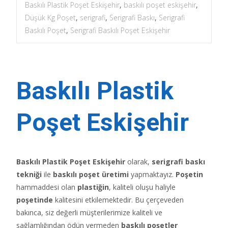
Baskılı Plastik Poşet Eskişehir
,
baskılı poşet eskişehir
,
Düşük Kg Poşet
,
serigrafi
,
Serigrafi Baskı
,
Serigrafi
Baskılı Poşet
,
Serigrafi Baskılı Poşet Eskişehir
Baskılı Plastik
Poşet Eskişehir
Baskılı Plastik Poşet Eskişehir
olarak,
serigrafi baskı
tekniği
ile
baskılı poşet üretimi
yapmaktayız.
Poşetin
hammaddesi olan
plastiğin
, kaliteli oluşu haliyle
poşetinde
kalitesini etkilemektedir. Bu çerçeveden
bakınca, siz değerli müşterilerimize kaliteli ve
sağlamlığından ödün vermeden
baskılı poşetler