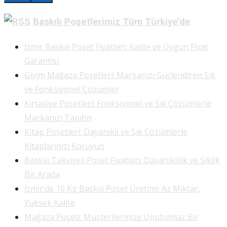
Baskılı Poşetlerimiz Tüm Türkiye’de
İzmir Baskılı Poşet Fiyatları: Kalite ve Uygun Fiyat
Garantisi
Giyim Mağaza Poşetleri: Markanızı Güçlendiren Şık
ve Fonksiyonel Çözümler
Kırtasiye Poşetleri: Fonksiyonel ve Şık Çözümlerle
Markanızı Tanıtın
Kitap Poşetleri: Dayanıklı ve Şık Çözümlerle
Kitaplarınızı Koruyun
Baskılı Takviyeli Poşet Fiyatları: Dayanıklılık ve Şıklık
Bir Arada
İzmir’de 10 Kg Baskılı Poşet Üretimi: Az Miktar,
Yüksek Kalite
Mağaza Poşeti: Müşterilerinize Unutulmaz Bir