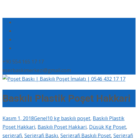
+90 554 165 17 17
eserbaskimerkezi@gmail.com
Baskılı Plastik Poşet Hakkari
Kasım 1, 2018
Genel
10 kg baskılı poşet
,
Baskılı Plastik
Poşet Hakkari
,
Baskılı Poşet Hakkari
,
Düşük Kg Poşet
,
serigrafi
,
Serigrafi Baskı
,
Serigrafi Baskılı Poşet
,
Serigrafi