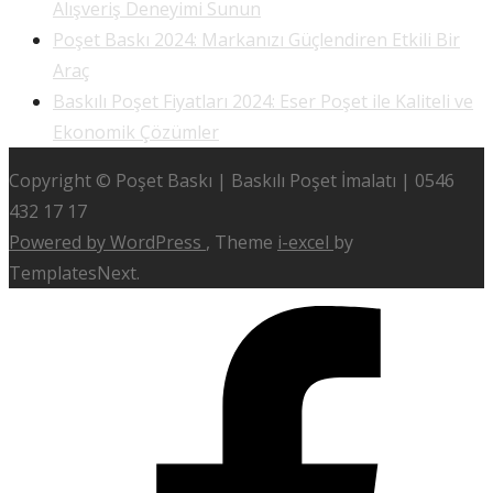
Alışveriş Deneyimi Sunun
Poşet Baskı 2024: Markanızı Güçlendiren Etkili Bir
Araç
Baskılı Poşet Fiyatları 2024: Eser Poşet ile Kaliteli ve
Ekonomik Çözümler
Copyright © Poşet Baskı | Baskılı Poşet İmalatı | 0546
432 17 17
Powered by WordPress
, Theme
i-excel
by
TemplatesNext.