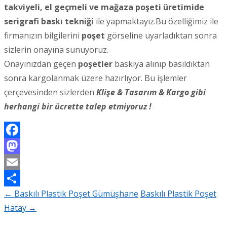
takviyeli, el geçmeli ve mağaza poşeti üretimide
serigrafi baskı tekniği
ile yapmaktayız.Bu özelliğimiz ile
firmanızın bilgilerini
poşet
görseline uyarladıktan sonra
sizlerin onayına sunuyoruz.
Onayınızdan geçen
poşetler
baskıya alınıp basıldıktan
sonra kargolanmak üzere hazırlıyor. Bu işlemler
çerçevesinden sizlerden
Klişe & Tasarım & Kargo gibi
herhangi bir ücrette talep etmiyoruz !
Facebook
Mastodon
Email
←
Baskılı Plastik Poşet Gümüşhane
Baskılı Plastik Poşet
Share
Post
Hatay
→
navigation