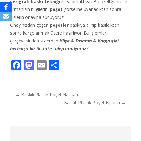
serigrafi baskı tekniği
ile yapmaktayız.Bu özelliğimiz ile
firmanızın bilgilerini
poşet
görseline uyarladıktan sonra
sizlerin onayına sunuyoruz.
Onayınızdan geçen
poşetler
baskıya alınıp basıldıktan
sonra kargolanmak üzere hazırlıyor. Bu işlemler
çerçevesinden sizlerden
Klişe & Tasarım & Kargo gibi
herhangi bir ücrette talep etmiyoruz !
F
M
E
S
ac
as
m
h
e
to
ai
ar
b
d
l
e
Post
←
Baskılı Plastik Poşet Hakkari
o
o
Baskılı Plastik Poşet Isparta
→
o
n
navigation
k