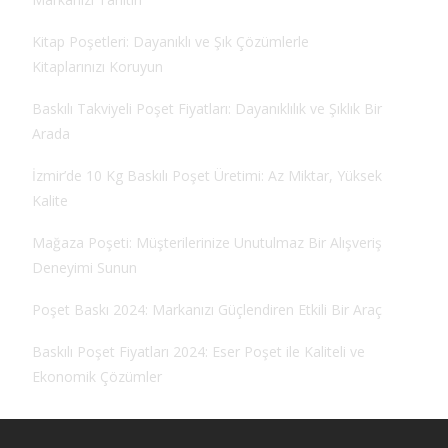
Kitap Poşetleri: Dayanıklı ve Şık Çözümlerle
Kitaplarınızı Koruyun
Baskılı Takviyeli Poşet Fiyatları: Dayanıklılık ve Şıklık Bir
Arada
İzmir’de 10 Kg Baskılı Poşet Üretimi: Az Miktar, Yüksek
Kalite
Mağaza Poşeti: Müşterilerinize Unutulmaz Bir Alışveriş
Deneyimi Sunun
Poşet Baskı 2024: Markanızı Güçlendiren Etkili Bir Araç
Baskılı Poşet Fiyatları 2024: Eser Poşet ile Kaliteli ve
Ekonomik Çözümler