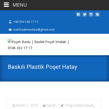
MENU
+90 554 165 17 17
eserbaskimerkezi@gmail.com
Baskılı Plastik Poşet Hatay
Kasım 1, 2018
Genel
10 kg baskılı poşet
,