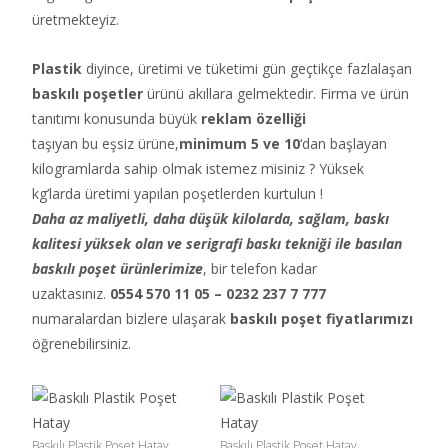
üretmekteyiz.
Plastik
diyince, üretimi ve tüketimi gün geçtikçe fazlalaşan
baskılı poşetler
ürünü akıllara gelmektedir. Firma ve ürün
tanıtımı konusunda büyük
reklam özelliği
taşıyan bu eşsiz ürüne,
minimum 5 ve 10
‘dan başlayan
kilogramlarda sahip olmak istemez misiniz ? Yüksek
kg’larda üretimi yapılan poşetlerden kurtulun !
Daha az maliyetli, daha düşük kilolarda, sağlam, baskı
kalitesi yüksek olan ve serigrafi baskı tekniği ile basılan
baskılı poşet ürünlerimize
, bir telefon kadar
uzaktasınız.
0554 570 11 05 – 0232 237 7 777
numaralardan bizlere ulaşarak
baskılı poşet fiyatlarımızı
öğrenebilirsiniz.
Baskılı Plastik Poşet Hatay
Baskılı Plastik Poşet Hatay