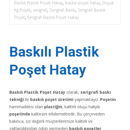
Baskılı Plastik Poşet Hatay
,
baskılı poşet hatay
,
Düşük
Kg Poşet
,
serigrafi
,
Serigrafi Baskı
,
Serigrafi Baskılı
Poşet
,
Serigrafi Baskılı Poşet Hatay
Baskılı Plastik
Poşet Hatay
Baskılı Plastik Poşet Hatay
olarak,
serigrafi baskı
tekniği
ile
baskılı poşet üretimi
yapmaktayız.
Poşetin
hammaddesi olan
plastiğin
, kaliteli oluşu haliyle
poşetinde
kalitesini etkilemektedir. Bu çerçeveden
bakınca, siz değerli müşterilerimize kaliteli ve
sağlamlığından ödün vermeden
baskılı poşetler