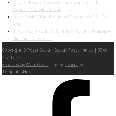
Mağaza Poşeti: Müşterilerinize Unutulmaz Bir
Alışveriş Deneyimi Sunun
Poşet Baskı 2024: Markanızı Güçlendiren Etkili Bir
Araç
Baskılı Poşet Fiyatları 2024: Eser Poşet ile Kaliteli ve
Ekonomik Çözümler
Copyright © Poşet Baskı | Baskılı Poşet İmalatı | 0546
432 17 17
Powered by WordPress
, Theme
i-excel
by
TemplatesNext.