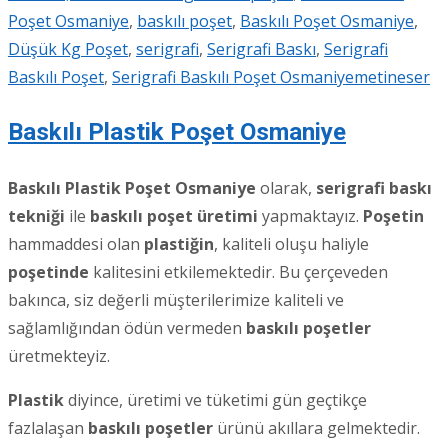
Poşet Osmaniye
,
baskılı poşet
,
Baskılı Poşet Osmaniye
,
Düşük Kg Poşet
,
serigrafi
,
Serigrafi Baskı
,
Serigrafi
Baskılı Poşet
,
Serigrafi Baskılı Poşet Osmaniye
metineser
Baskılı Plastik Poşet Osmaniye
Baskılı Plastik Poşet Osmaniye
olarak,
serigrafi baskı
tekniği
ile
baskılı poşet üretimi
yapmaktayız.
Poşetin
hammaddesi olan
plastiğin
, kaliteli oluşu haliyle
poşetinde
kalitesini etkilemektedir. Bu çerçeveden
bakınca, siz değerli müşterilerimize kaliteli ve
sağlamlığından ödün vermeden
baskılı poşetler
üretmekteyiz.
Plastik
diyince, üretimi ve tüketimi gün geçtikçe
fazlalaşan
baskılı poşetler
ürünü akıllara gelmektedir.