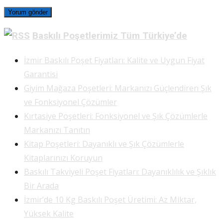
Baskılı Poşetlerimiz Tüm Türkiye’de
İzmir Baskılı Poşet Fiyatları: Kalite ve Uygun Fiyat
Garantisi
Giyim Mağaza Poşetleri: Markanızı Güçlendiren Şık
ve Fonksiyonel Çözümler
Kırtasiye Poşetleri: Fonksiyonel ve Şık Çözümlerle
Markanızı Tanıtın
Kitap Poşetleri: Dayanıklı ve Şık Çözümlerle
Kitaplarınızı Koruyun
Baskılı Takviyeli Poşet Fiyatları: Dayanıklılık ve Şıklık
Bir Arada
İzmir’de 10 Kg Baskılı Poşet Üretimi: Az Miktar,
Yüksek Kalite