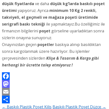
düşük fiyatlarda
ve daha
düşük kg’larda baskılı poşet
üretimi
yapıyoruz. Ayrıca
minimum 10 Kg 2 renkli,
takviyeli, el geçmeli ve mağaza poşeti üretimide
serigrafi baskı tekniği
ile yapmaktayız.Bu özelliğimiz ile
firmanızın bilgilerini
poşet
görseline uyarladıktan sonra
sizlerin onayına sunuyoruz.
Onayınızdan geçen
poşetler
baskıya alınıp basıldıktan
sonra kargolanmak üzere hazırlıyor. Bu işlemler
çerçevesinden sizlerden
Klişe & Tasarım & Kargo gibi
herhangi bir ücrette talep etmiyoruz !
Facebook
Mastodon
Email
←
Baskılı Plastik Poşet Kilis
Baskılı Plastik Poşet Düzce
→
Share
Post