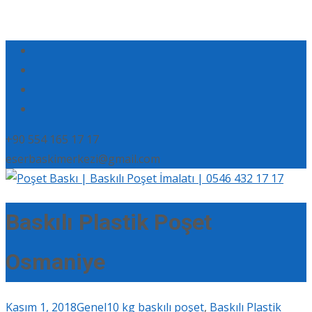
+90 554 165 17 17
eserbaskimerkezi@gmail.com
Baskılı Plastik Poşet
Osmaniye
Kasım 1, 2018
Genel
10 kg baskılı poşet
,
Baskılı Plastik