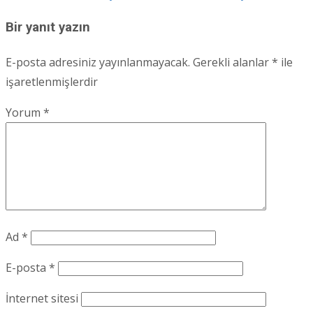
navigation
Bir yanıt yazın
E-posta adresiniz yayınlanmayacak.
Gerekli alanlar
*
ile
işaretlenmişlerdir
Yorum
*
Ad
*
E-posta
*
İnternet sitesi