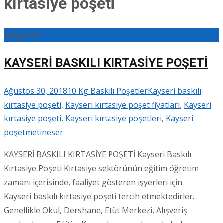
kırtasiye poşeti
30
Ağu/18
KAYSERİ BASKILI KIRTASİYE POŞETİ
Ağustos 30, 2018
10 Kg Baskılı Poşetler
Kayseri baskılı
kırtasiye poşeti
,
Kayseri kırtasiye poşet fiyatları
,
Kayseri
kırtasiye poşeti
,
Kayseri kırtasiye poşetleri
,
Kayseri
poşet
metineser
KAYSERİ BASKILI KIRTASİYE POŞETİ Kayseri Baskılı
Kırtasiye Poşeti Kırtasiye sektörünün eğitim öğretim
zamanı içerisinde, faaliyet gösteren işyerleri için
Kayseri baskılı kırtasiye poşeti tercih etmektedirler.
Genellikle Okul, Dershane, Etüt Merkezi, Alışveriş