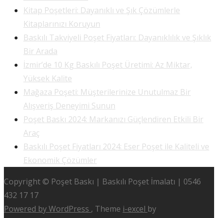
Kitap Poşetleri: Dayanıklı ve Şık Çözümlerle
Kitaplarınızı Koruyun
Baskılı Takviyeli Poşet Fiyatları: Dayanıklılık ve Şıklık
Bir Arada
İzmir’de 10 Kg Baskılı Poşet Üretimi: Az Miktar,
Yüksek Kalite
Mağaza Poşeti: Müşterilerinize Unutulmaz Bir
Alışveriş Deneyimi Sunun
Poşet Baskı 2024: Markanızı Güçlendiren Etkili Bir
Araç
Baskılı Poşet Fiyatları 2024: Eser Poşet ile Kaliteli ve
Ekonomik Çözümler
Copyright © Poşet Baskı | Baskılı Poşet İmalatı | 0546
432 17 17
Powered by WordPress
, Theme
i-excel
by