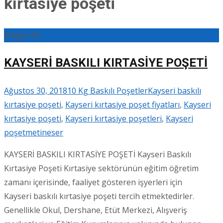
kırtasiye poşeti
30
Ağu/18
KAYSERİ BASKILI KIRTASİYE POŞETİ
Ağustos 30, 2018
10 Kg Baskılı Poşetler
Kayseri baskılı
kırtasiye poşeti
,
Kayseri kırtasiye poşet fiyatları
,
Kayseri
kırtasiye poşeti
,
Kayseri kırtasiye poşetleri
,
Kayseri
poşet
metineser
KAYSERİ BASKILI KIRTASİYE POŞETİ Kayseri Baskılı
Kırtasiye Poşeti Kırtasiye sektörünün eğitim öğretim
zamanı içerisinde, faaliyet gösteren işyerleri için
Kayseri baskılı kırtasiye poşeti tercih etmektedirler.
Genellikle Okul, Dershane, Etüt Merkezi, Alışveriş