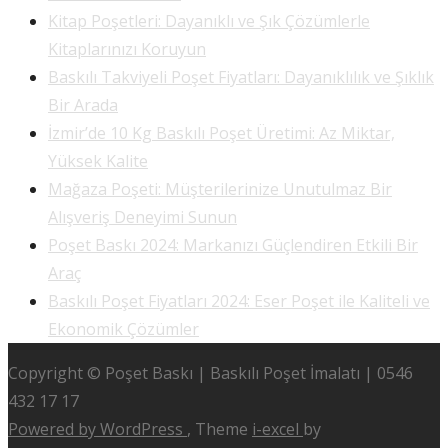
Kitap Poşetleri: Dayanıklı ve Şık Çözümlerle
Kitaplarınızı Koruyun
Baskılı Takviyeli Poşet Fiyatları: Dayanıklılık ve Şıklık
Bir Arada
İzmir’de 10 Kg Baskılı Poşet Üretimi: Az Miktar,
Yüksek Kalite
Mağaza Poşeti: Müşterilerinize Unutulmaz Bir
Alışveriş Deneyimi Sunun
Poşet Baskı 2024: Markanızı Güçlendiren Etkili Bir
Araç
Baskılı Poşet Fiyatları 2024: Eser Poşet ile Kaliteli ve
Ekonomik Çözümler
Copyright © Poşet Baskı | Baskılı Poşet İmalatı | 0546
432 17 17
Powered by WordPress
, Theme
i-excel
by