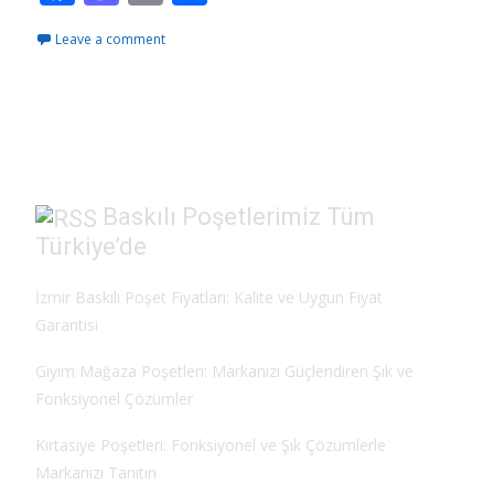
ac
as
m
h
Leave a comment
e
to
ai
ar
b
d
l
e
o
o
o
n
k
Baskılı Poşetlerimiz Tüm
Türkiye’de
İzmir Baskılı Poşet Fiyatları: Kalite ve Uygun Fiyat
Garantisi
Giyim Mağaza Poşetleri: Markanızı Güçlendiren Şık ve
Fonksiyonel Çözümler
Kırtasiye Poşetleri: Fonksiyonel ve Şık Çözümlerle
Markanızı Tanıtın