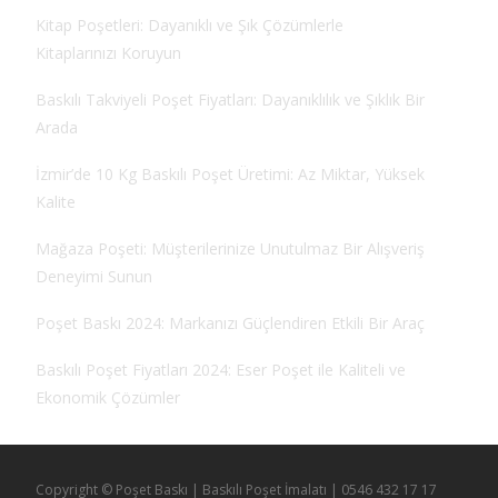
Kitap Poşetleri: Dayanıklı ve Şık Çözümlerle
Kitaplarınızı Koruyun
Baskılı Takviyeli Poşet Fiyatları: Dayanıklılık ve Şıklık Bir
Arada
İzmir’de 10 Kg Baskılı Poşet Üretimi: Az Miktar, Yüksek
Kalite
Mağaza Poşeti: Müşterilerinize Unutulmaz Bir Alışveriş
Deneyimi Sunun
Poşet Baskı 2024: Markanızı Güçlendiren Etkili Bir Araç
Baskılı Poşet Fiyatları 2024: Eser Poşet ile Kaliteli ve
Ekonomik Çözümler
Copyright © Poşet Baskı | Baskılı Poşet İmalatı | 0546 432 17 17