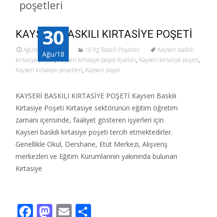
poşetleri
30
KAYSERİ BASKILI KIRTASİYE POŞETİ
Ağustos 30, 2018
10 Kg Baskılı Poşetler
Kayseri baskılı
Ağu/18
kırtasiye poşeti
,
Kayseri kırtasiye poşet fiyatları
,
Kayseri kırtasiye poşeti
,
Kayseri kırtasiye poşetleri
,
Kayseri poşet
KAYSERİ BASKILI KIRTASİYE POŞETİ Kayseri Baskılı
Kırtasiye Poşeti Kırtasiye sektörünün eğitim öğretim
zamanı içerisinde, faaliyet gösteren işyerleri için
Kayseri baskılı kırtasiye poşeti tercih etmektedirler.
Genellikle Okul, Dershane, Etüt Merkezi, Alışveriş
merkezleri ve Eğitim Kurumlarının yakınında bulunan
Kırtasiye
Read More…
F
M
E
S