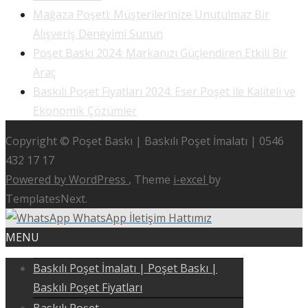
Mağaza Poşeti: Müşterilerinize Unutulmaz Bir
Alışveriş Deneyimi Sunun
Poşet Baskı 2024: Markanızı Güçlendiren Etkili Bir
Araç
Baskılı Poşet Fiyatları 2024: Eser Poşet ile Kaliteli ve
Ekonomik Çözümler
Copyright © Poşet Baskı | Baskılı Poşet İmalatı | 0546
432 17 17
Powered by WordPress
, Theme
i-excel
by
TemplatesNext.
WhatsApp İletişim Hattımız
MENU
Baskılı Poşet İmalatı | Poşet Baskı |
Baskılı Poşet Fiyatları
Baskılı Poşet