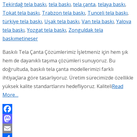
Tekirdağ tela baskı
,
tela baskı
,
tela çanta
,
telaya baskı
,
Tokat tela baskı
,
Trabzon tela baskı
,
Tunceli tela baskı
,
türkiye tela baskı
,
Uşak tela baskı
,
Van tela baskı
,
Yalova
tela baskı
,
Yozgat tela baskı
,
Zonguldak tela
baskı
metineser
Baskılı Tela Çanta Çözümlerimiz İşletmeniz için hem şık
hem de dayanıklı taşıma çözümleri sunuyoruz. Bu
doğrultuda, baskılı tela çanta modellerimizi farklı
ihtiyaçlara göre tasarlıyoruz. Üretim sürecimizde özellikle
yüksek kalite standartlarını hedefliyoruz. Kaliteli
Read
More…
Facebook
Mastodon