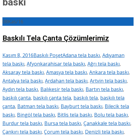
baskı
08
Kas/16
Baskılı Tela Çanta Çözümlerimiz
Kasım 8, 2016
Baskılı Poşet
Adana tela baskı
,
Adıyaman
tela baskı
,
Afyonkarahisar tela baskı
,
Ağrı tela baskı
,
Aksaray tela baskı
,
Amasya tela baskı
,
Ankara tela baskı
,
Antalya tela baskı
,
Ardahan tela baskı
,
Artvin tela baskı
,
Aydın tela baskı
,
Balıkesir tela baskı
,
Bartın tela baskı
,
baskılı çanta
,
baskılı çanta tela
,
baskılı tela
,
baskılı tela
çanta
,
Batman tela baskı
,
Bayburt tela baskı
,
Bilecik tela
baskı
,
Bingöl tela baskı
,
Bitlis tela baskı
,
Bolu tela baskı
,
Burdur tela baskı
,
Bursa tela baskı
,
Çanakkale tela baskı
,
Çankırı tela baskı
,
Çorum tela baskı
,
Denizli tela baskı
,