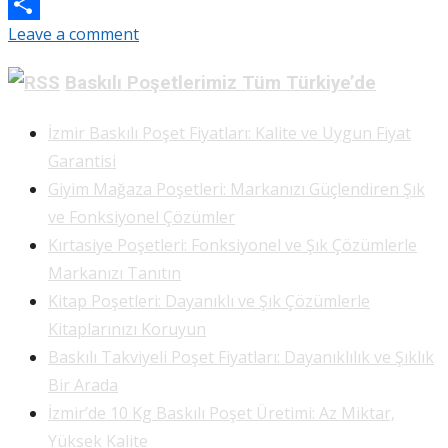
Email
Leave a comment
Share
Baskılı Poşetlerimiz Tüm Türkiye’de
İzmir Baskılı Poşet Fiyatları: Kalite ve Uygun Fiyat
Garantisi
Giyim Mağaza Poşetleri: Markanızı Güçlendiren Şık
ve Fonksiyonel Çözümler
Kırtasiye Poşetleri: Fonksiyonel ve Şık Çözümlerle
Markanızı Tanıtın
Kitap Poşetleri: Dayanıklı ve Şık Çözümlerle
Kitaplarınızı Koruyun
Baskılı Takviyeli Poşet Fiyatları: Dayanıklılık ve Şıklık
Bir Arada
İzmir’de 10 Kg Baskılı Poşet Üretimi: Az Miktar,
Yüksek Kalite